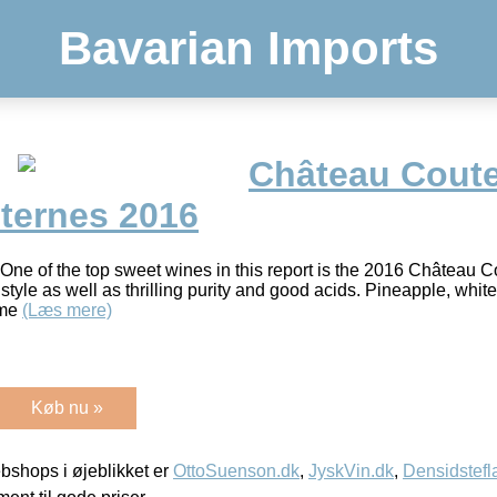
Bavarian Imports
Château Coutet
ternes 2016
”One of the top sweet wines in this report is the 2016 Château C
style as well as thrilling purity and good acids. Pineapple, whit
eme
(Læs mere)
Køb nu »
shops i øjeblikket er
OttoSuenson.dk
,
JyskVin.dk
,
Densidstefl