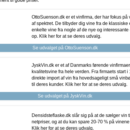
ment til gode priser.
OttoSuenson.dk er et vinfirma, der har fokus på
af spektret. De tilbyder dig vine fra de klassisk
enkelte vine fra nogle af de nye og interessante
op. Klik her for at se deres udvalg.
Se udvalget på OttoSuenson.dk
JyskVin.dk er et af Danmarks førende vinfirmae
kvalitetsvine fra hele verden. Fra firmaets start 
direkte import af vin fra hovedsageligt små vinb
til deres kunder. Klik her for at se deres udvalg.
Se udvalget på JyskVin.dk
Densidsteflaske.dk slår sig på at de sælger vin
netpriser, og at du kan spare 20-70 % på vinene
Klik her for at se deres udvalg.