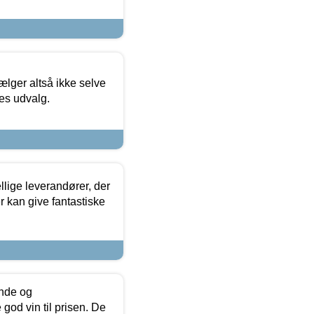
ælger altså ikke selve
res udvalg.
lige leverandører, der
r kan give fantastiske
unde og
od vin til prisen. De