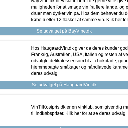
BayVine.dk blev startet fordi de gerne ville give
muligheden for at smage vin fra flere lande, og p
druer man dyrker vin på. Hos dem behøver du der
købe 6 eller 12 flasker af samme vin. Klik her fo
Se udvalget på BayVine.dk
Hos HaugaardVin.dk giver de deres kunder gode
Frankrig, Australien, USA, Italien og resten af v
udvalgte delikatesser som bl.a. chokolade, gourm
hjemmebagte småkager og håndlavede karameller
deres udvalg.
Se udvalget på HaugaardVin.dk
VinTilKostpris.dk er en vinklub, som giver dig m
til indkøbspriser. Klik her for at se deres udvalg.