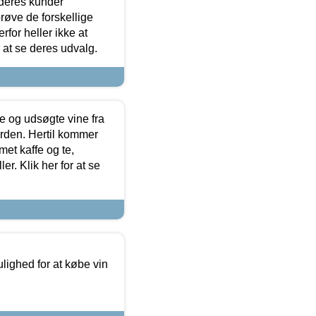
 deres kunder
røve de forskellige
for heller ikke at
r at se deres udvalg.
 og udsøgte vine fra
erden. Hertil kommer
et kaffe og te,
. Klik her for at se
ulighed for at købe vin