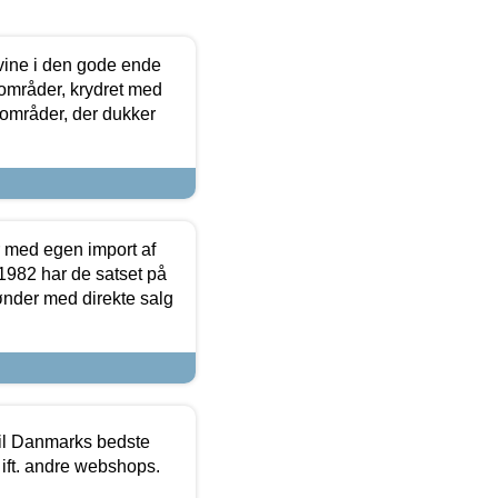
 vine i den gode ende
e områder, krydret med
 områder, der dukker
r med egen import af
i 1982 har de satset på
ønder med direkte salg
 til Danmarks bedste
 ift. andre webshops.