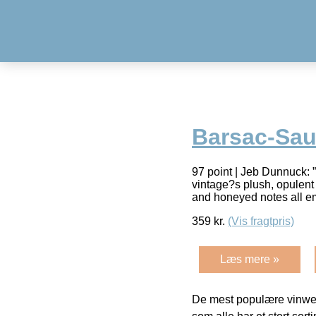
Barsac-Sau
97 point | Jeb Dunnuck: 
vintage?s plush, opulent 
and honeyed notes all 
359
kr.
(Vis fragtpris)
Læs mere »
De mest populære vinweb