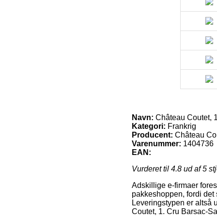
Navn:
Château Coutet, 1
Kategori:
Frankrig
Producent:
Château Co
Varenummer:
1404736
EAN:
Vurderet til
4.8
ud af 5 st
Adskillige e-firmaer fores
pakkeshoppen, fordi det s
Leveringstypen er altså 
Coutet, 1. Cru Barsac-S