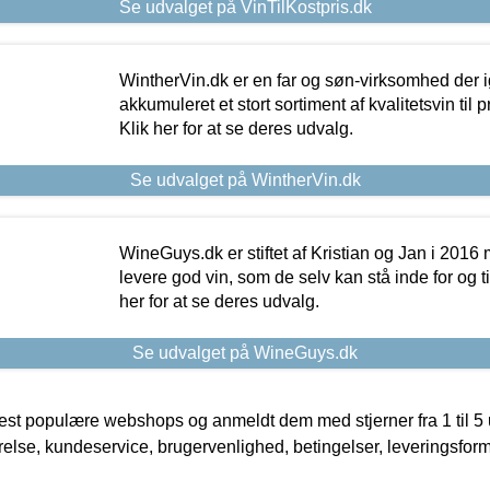
Se udvalget på VinTilKostpris.dk
WintherVin.dk er en far og søn-virksomhed der 
akkumuleret et stort sortiment af kvalitetsvin til pri
Klik her for at se deres udvalg.
Se udvalget på WintherVin.dk
WineGuys.dk er stiftet af Kristian og Jan i 2016
levere god vin, som de selv kan stå inde for og til
her for at se deres udvalg.
Se udvalget på WineGuys.dk
t populære webshops og anmeldt dem med stjerner fra 1 til 5 ud
rrelse, kundeservice, brugervenlighed, betingelser, leveringsfor