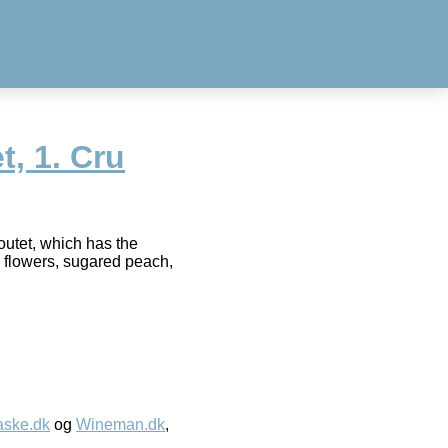
, 1. Cru
outet, which has the
e flowers, sugared peach,
aske.dk
og
Wineman.dk
,