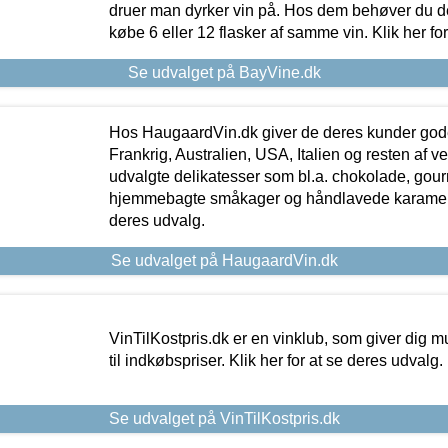
druer man dyrker vin på. Hos dem behøver du der
købe 6 eller 12 flasker af samme vin. Klik her fo
Se udvalget på BayVine.dk
Hos HaugaardVin.dk giver de deres kunder gode
Frankrig, Australien, USA, Italien og resten af v
udvalgte delikatesser som bl.a. chokolade, gourm
hjemmebagte småkager og håndlavede karameller
deres udvalg.
Se udvalget på HaugaardVin.dk
VinTilKostpris.dk er en vinklub, som giver dig m
til indkøbspriser. Klik her for at se deres udvalg.
Se udvalget på VinTilKostpris.dk