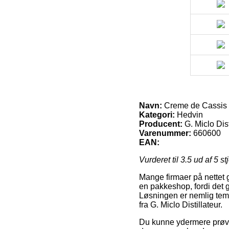
Navn:
Creme de Cassis fr
Kategori:
Hedvin
Producent:
G. Miclo Dist
Varenummer:
660600
EAN:
Vurderet til
3.5
ud af 5 st
Mange firmaer på nettet gi
en pakkeshop, fordi det gi
Løsningen er nemlig temm
fra G. Miclo Distillateur.
Du kunne ydermere prøve a