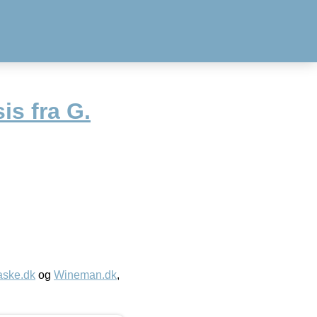
s fra G.
aske.dk
og
Wineman.dk
,