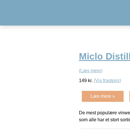
Miclo Distil
(Læs mere)
149
kr.
(Vis fragtpris)
Læs mere »
De mest populære vinweb
som alle har et stort sorti