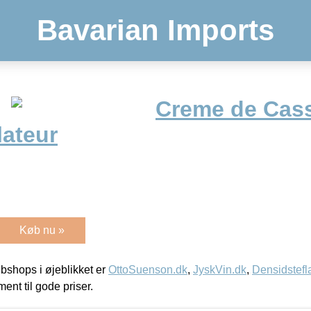
Bavarian Imports
Creme de Cassi
lateur
Køb nu »
shops i øjeblikket er
OttoSuenson.dk
,
JyskVin.dk
,
Densidstefl
ment til gode priser.