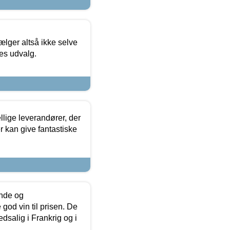
ælger altså ikke selve
res udvalg.
lige leverandører, der
r kan give fantastiske
unde og
od vin til prisen. De
dsalig i Frankrig og i