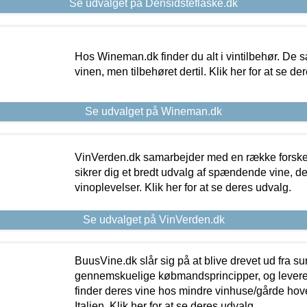
Se udvalget på Densidsteflaske.dk
Hos Wineman.dk finder du alt i vintilbehør. De s
vinen, men tilbehøret dertil. Klik her for at se de
Se udvalget på Wineman.dk
VinVerden.dk samarbejder med en række forskel
sikrer dig et bredt udvalg af spændende vine, de
vinoplevelser. Klik her for at se deres udvalg.
Se udvalget på VinVerden.dk
BuusVine.dk slår sig på at blive drevet ud fra s
gennemskuelige købmandsprincipper, og levere g
finder deres vine hos mindre vinhuse/gårde hove
Italien. Klik her for at se deres udvalg.