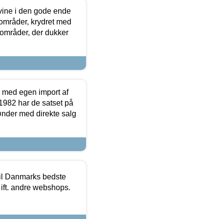
 vine i den gode ende
e områder, krydret med
 områder, der dukker
r med egen import af
i 1982 har de satset på
ønder med direkte salg
 til Danmarks bedste
 ift. andre webshops.