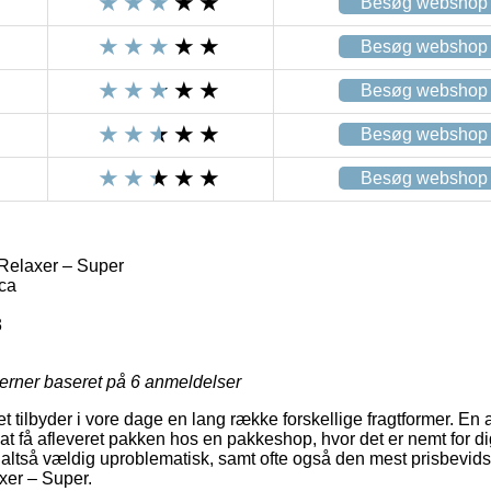
Besøg webshop
Besøg webshop
Besøg webshop
Besøg webshop
Besøg webshop
Relaxer – Super
ca
3
jerner baseret på
6
anmeldelser
t tilbyder i vore dage en lang række forskellige fragtformer. En
 at få afleveret pakken hos en pakkeshop, hvor det er nemt for di
 altså vældig uproblematisk, samt ofte også den mest prisbevid
xer – Super.