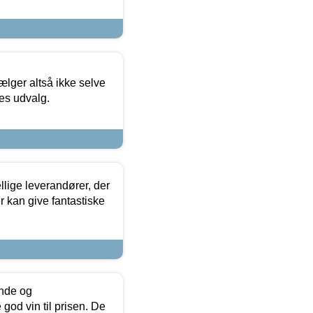
ælger altså ikke selve
res udvalg.
lige leverandører, der
r kan give fantastiske
unde og
od vin til prisen. De