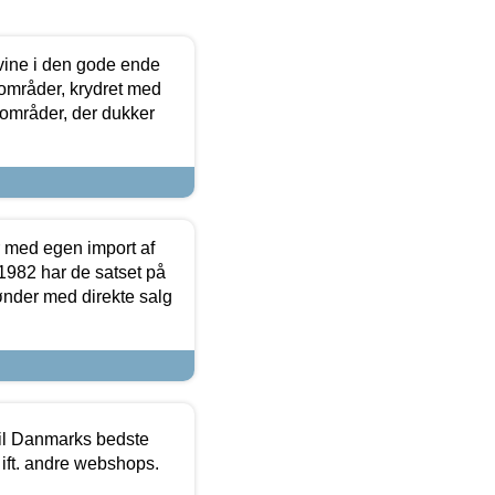
 vine i den gode ende
e områder, krydret med
 områder, der dukker
r med egen import af
i 1982 har de satset på
ønder med direkte salg
 til Danmarks bedste
 ift. andre webshops.