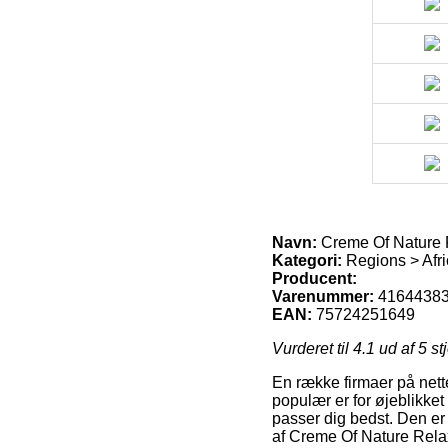
Navn:
Creme Of Nature 
Kategori:
Regions > Afri
Producent:
Varenummer:
4164438
EAN:
75724251649
Vurderet til
4.1
ud af 5 st
En række firmaer på nette
populær er for øjeblikket
passer dig bedst. Den er
af Creme Of Nature Rela