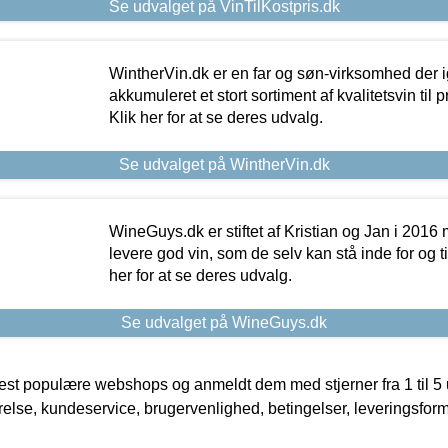
Se udvalget på VinTilKostpris.dk
WintherVin.dk er en far og søn-virksomhed der 
akkumuleret et stort sortiment af kvalitetsvin til pri
Klik her for at se deres udvalg.
Se udvalget på WintherVin.dk
WineGuys.dk er stiftet af Kristian og Jan i 2016
levere god vin, som de selv kan stå inde for og til
her for at se deres udvalg.
Se udvalget på WineGuys.dk
t populære webshops og anmeldt dem med stjerner fra 1 til 5 ud
rrelse, kundeservice, brugervenlighed, betingelser, leveringsfor