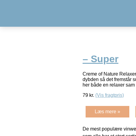
– Super
Creme of Nature Relaxer s
dybden så det fremstår sun
her både en relaxer sam
79
kr.
(Vis fragtpris)
Læs mere »
De mest populære vinweb