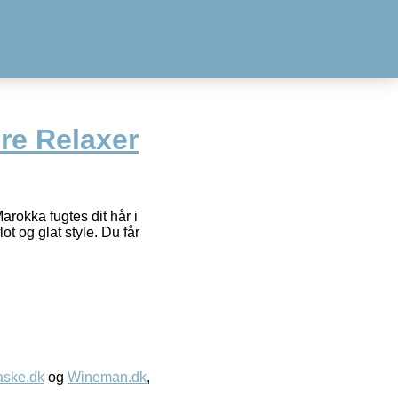
re Relaxer
arokka fugtes dit hår i
ot og glat style. Du får
aske.dk
og
Wineman.dk
,