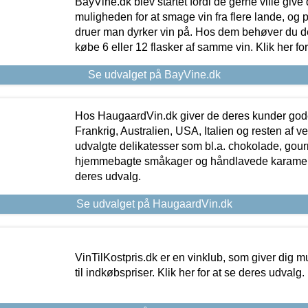
BayVine.dk blev startet fordi de gerne ville give
muligheden for at smage vin fra flere lande, og p
druer man dyrker vin på. Hos dem behøver du der
købe 6 eller 12 flasker af samme vin. Klik her fo
Se udvalget på BayVine.dk
Hos HaugaardVin.dk giver de deres kunder gode
Frankrig, Australien, USA, Italien og resten af v
udvalgte delikatesser som bl.a. chokolade, gourm
hjemmebagte småkager og håndlavede karameller
deres udvalg.
Se udvalget på HaugaardVin.dk
VinTilKostpris.dk er en vinklub, som giver dig m
til indkøbspriser. Klik her for at se deres udvalg.