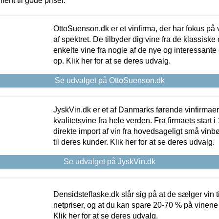
ment til gode priser.
OttoSuenson.dk er et vinfirma, der har fokus på
af spektret. De tilbyder dig vine fra de klassisk
enkelte vine fra nogle af de nye og interessante
op. Klik her for at se deres udvalg.
Se udvalget på OttoSuenson.dk
JyskVin.dk er et af Danmarks førende vinfirmae
kvalitetsvine fra hele verden. Fra firmaets start 
direkte import af vin fra hovedsageligt små vinb
til deres kunder. Klik her for at se deres udvalg.
Se udvalget på JyskVin.dk
Densidsteflaske.dk slår sig på at de sælger vin
netpriser, og at du kan spare 20-70 % på vinene
Klik her for at se deres udvalg.