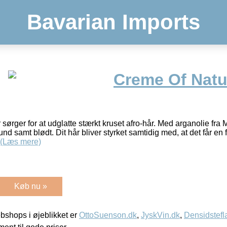
Bavarian Imports
Creme Of Natu
ørger for at udglatte stærkt kruset afro-hår. Med arganolie fra M
d samt blødt. Dit hår bliver styrket samtidig med, at det får en fl
(Læs mere)
Køb nu »
shops i øjeblikket er
OttoSuenson.dk
,
JyskVin.dk
,
Densidstefl