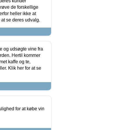
 deres kunder
røve de forskellige
for heller ikke at
r at se deres udvalg.
 og udsøgte vine fra
erden. Hertil kommer
et kaffe og te,
. Klik her for at se
ulighed for at købe vin