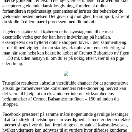
mærke godkendt, eftersom det bør være et billede på at webbutikken
accepterer gældende dansk lovgivning, foruden at online
forhandleren regelmæssigt gennemses af jurister der behersker de
gældende bestemmelser. Det giver dig mulighed for support, såfremt
du skulle få dilemmaer i processen med dit indkøb.
Ligeledes støtter vi at køberen er hensynstagende til de mest
essentielle vedtægter der kan have indvirkning på handlen,
eksempelvis den bytteret online shoppen lover. I den sammenhæng
er det tilmed vigtigt, at man stadigvæk opbevarer ens kvittering, så
man når som helst kan bekræfte købet af Cremet Balsamico m/ figen
– 150 ml, uden hensyn til om du er på udkig efter varer til en pige
eller dreng.
Trustpilot resulterer i absolut værdifulde chancer for at gennemstøve
adskillige forhenværende konsumenters reflektioner og herved kan
det være til hjælp, at du eksaminerer internet virksomhedens
bedømmelser af Cremet Balsamico m/ figen – 150 ml inden du
shopper.
Facebook præsterer på samme måde nogenlunde gavnlige løsninger
til at få indtryk af netshoppens troværdighed. Tilmed er der en række
internet shops hvor du kan frembringe en omtale af købsoplevelsen,
hvilket ydermere kan udnyttes til at vurdere hvor tilfredse kunderne