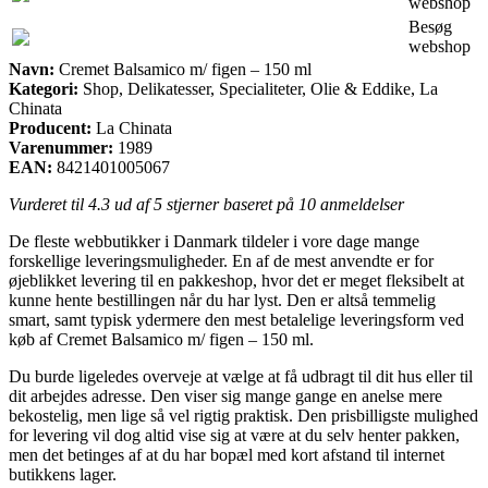
webshop
Besøg
webshop
Navn:
Cremet Balsamico m/ figen – 150 ml
Kategori:
Shop, Delikatesser, Specialiteter, Olie & Eddike, La
Chinata
Producent:
La Chinata
Varenummer:
1989
EAN:
8421401005067
Vurderet til
4.3
ud af 5 stjerner baseret på
10
anmeldelser
De fleste webbutikker i Danmark tildeler i vore dage mange
forskellige leveringsmuligheder. En af de mest anvendte er for
øjeblikket levering til en pakkeshop, hvor det er meget fleksibelt at
kunne hente bestillingen når du har lyst. Den er altså temmelig
smart, samt typisk ydermere den mest betalelige leveringsform ved
køb af Cremet Balsamico m/ figen – 150 ml.
Du burde ligeledes overveje at vælge at få udbragt til dit hus eller til
dit arbejdes adresse. Den viser sig mange gange en anelse mere
bekostelig, men lige så vel rigtig praktisk. Den prisbilligste mulighed
for levering vil dog altid vise sig at være at du selv henter pakken,
men det betinges af at du har bopæl med kort afstand til internet
butikkens lager.