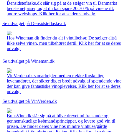
Densidsteflaske.dk slår sig på at de sælger vin til Danmarks
bedste netpriser, og at du kan spare 20-70 % på vinene ift.
andre webshops. Klik her for at se deres udvalg.
Se udvalget på Densidsteflaske.dk
Hos Wineman.dk finder du alt i vintilbehør. De sælger altså
ikke selve vinen, men tilbehøret dertil. Klik her for at se deres
udvalg.
Se udvalget på Wineman.dk
VinVerden.dk samarbejder med en række forskellige
leverandører, der sikrer dig et bredt udvalg af spændende vine,
der kan give fantastiske vinoplevelser. Klik her for at se deres
udvalg.
Se udvalget på VinVerden.dk
BuusVine.dk slår sig på at blive drevet ud fra sunde og
gennemskuelige købmandsprincipper, og levere god vin til
prisen. De finder deres vine hos mindre vinhuse/gårde
hovedsalig i Frankrig og i Italien. Klik her for at se deres