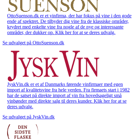
OttoSuenson.dk er et vinfirma, der har fokus på vine i den gode
ende af spektret. De tilbyder dig vine fra de klassiske områder,
krydret med enkelte vine fra nogle af de nye og interessante
områder, der dukker op. Klik her for at se deres udvalg.
Se udvalget på OttoSuenson.dk
JyskVin.dk er et af Danmarks førende vinfirmaer med egen
import af kvalitetsvine fra hele verden. Fra firmaets start i 1982
har de satset på direkte import af vin fra hovedsageligt små
vinbønder med direkte salg til deres kunder. Klik her for at se
deres udvalg.
Se udvalget på JyskVin.dk