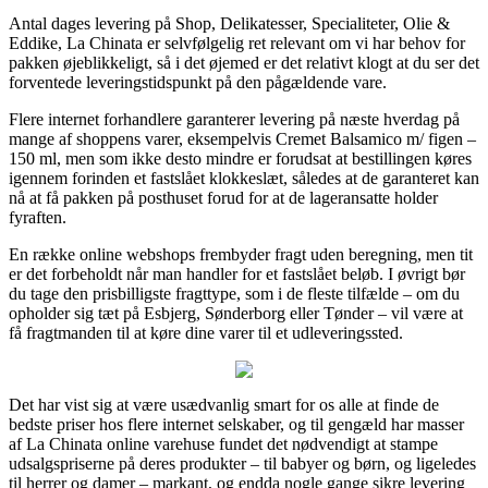
Antal dages levering på Shop, Delikatesser, Specialiteter, Olie &
Eddike, La Chinata er selvfølgelig ret relevant om vi har behov for
pakken øjeblikkeligt, så i det øjemed er det relativt klogt at du ser det
forventede leveringstidspunkt på den pågældende vare.
Flere internet forhandlere garanterer levering på næste hverdag på
mange af shoppens varer, eksempelvis Cremet Balsamico m/ figen –
150 ml, men som ikke desto mindre er forudsat at bestillingen køres
igennem forinden et fastslået klokkeslæt, således at de garanteret kan
nå at få pakken på posthuset forud for at de lageransatte holder
fyraften.
En række online webshops frembyder fragt uden beregning, men tit
er det forbeholdt når man handler for et fastslået beløb. I øvrigt bør
du tage den prisbilligste fragttype, som i de fleste tilfælde – om du
opholder sig tæt på Esbjerg, Sønderborg eller Tønder – vil være at
få fragtmanden til at køre dine varer til et udleveringssted.
Det har vist sig at være usædvanlig smart for os alle at finde de
bedste priser hos flere internet selskaber, og til gengæld har masser
af La Chinata online varehuse fundet det nødvendigt at stampe
udsalgspriserne på deres produkter – til babyer og børn, og ligeledes
til herrer og damer – markant, og endda nogle gange sikre levering