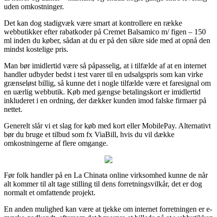
uden omkostninger.
Det kan dog stadigvæk være smart at kontrollere en række
webbutikker efter rabatkoder på Cremet Balsamico m/ figen – 150
ml inden du køber, sådan at du er på den sikre side med at opnå den
mindst kostelige pris.
Man bør imidlertid være så påpasselig, at i tilfælde af at en internet
handler udbyder bedst i test varer til en udsalgspris som kan virke
grænseløst billig, så kunne det i nogle tilfælde være et faresignal om
en uærlig webbutik. Køb med gængse betalingskort er imidlertid
inkluderet i en ordning, der dækker kunden imod falske firmaer på
nettet.
Generelt slår vi et slag for køb med kort eller MobilePay. Alternativt
bør du bruge et tilbud som fx ViaBill, hvis du vil dække
omkostningerne af flere omgange.
Før folk handler på en La Chinata online virksomhed kunne de når
alt kommer til alt tage stilling til dens forretningsvilkår, det er dog
normalt et omfattende projekt.
En anden mulighed kan være at tjekke om internet forretningen er e-