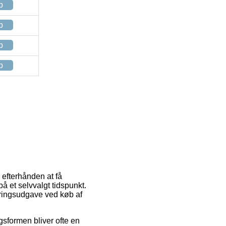
p
p
p
p
 efterhånden at få
å et selvvalgt tidspunkt.
eringsudgave ved køb af
ngsformen bliver ofte en