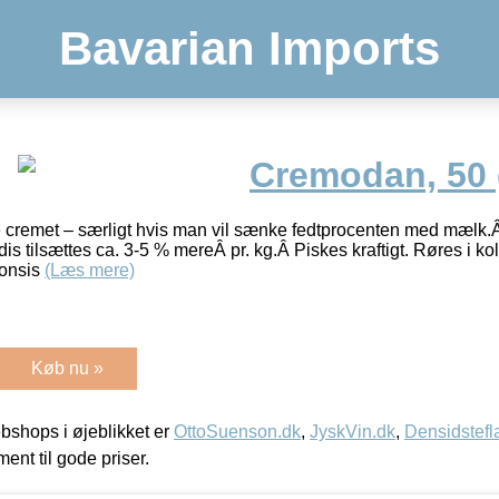
Bavarian Imports
Cremodan, 50 
cremet – særligt hvis man vil sænke fedtprocenten med mælk.Â 
ndis tilsættes ca. 3-5 % mereÂ pr. kg.Â Piskes kraftigt. Røres i ko
Konsis
(Læs mere)
Køb nu »
shops i øjeblikket er
OttoSuenson.dk
,
JyskVin.dk
,
Densidstefl
ment til gode priser.