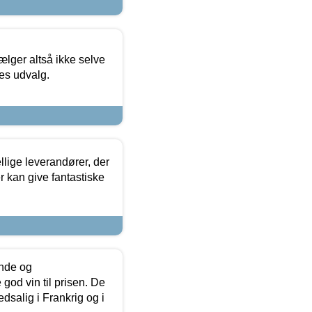
ælger altså ikke selve
res udvalg.
lige leverandører, der
r kan give fantastiske
unde og
od vin til prisen. De
dsalig i Frankrig og i