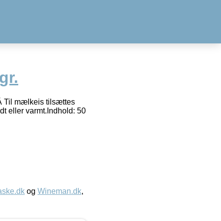
gr.
Til mælkeis tilsættes
ldt eller varmt.Indhold: 50
aske.dk
og
Wineman.dk
,