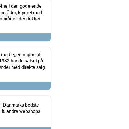
 vine i den gode ende
e områder, krydret med
 områder, der dukker
r med egen import af
i 1982 har de satset på
ønder med direkte salg
 til Danmarks bedste
 ift. andre webshops.