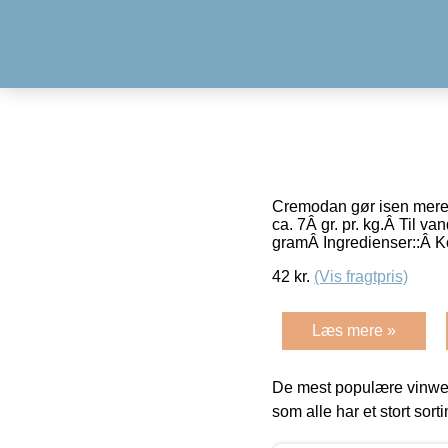
Cremodan gør isen mere 
ca. 7Â gr. pr. kg.Â Til va
gramÂ Ingredienser::Â 
42
kr.
(Vis fragtpris)
Læs mere »
De mest populære vinweb
som alle har et stort sorti