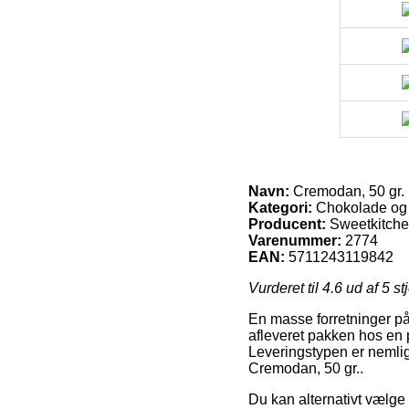
Navn:
Cremodan, 50 gr.
Kategori:
Chokolade og de
Producent:
Sweetkitch
Varenummer:
2774
EAN:
5711243119842
Vurderet til
4.6
ud af 5 st
En masse forretninger på 
afleveret pakken hos en p
Leveringstypen er nemlig
Cremodan, 50 gr..
Du kan alternativt vælge a