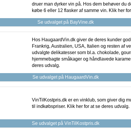
druer man dyrker vin på. Hos dem behøver du der
købe 6 eller 12 flasker af samme vin. Klik her fo
Se udvalget på BayVine.dk
Hos HaugaardVin.dk giver de deres kunder gode
Frankrig, Australien, USA, Italien og resten af v
udvalgte delikatesser som bl.a. chokolade, gourm
hjemmebagte småkager og håndlavede karameller
deres udvalg.
Se udvalget på HaugaardVin.dk
VinTilKostpris.dk er en vinklub, som giver dig m
til indkøbspriser. Klik her for at se deres udvalg.
Se udvalget på VinTilKostpris.dk