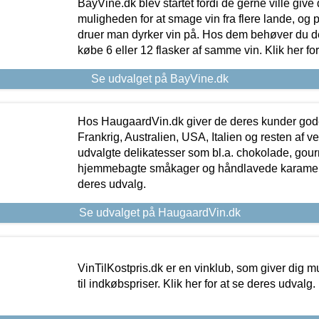
BayVine.dk blev startet fordi de gerne ville give
muligheden for at smage vin fra flere lande, og p
druer man dyrker vin på. Hos dem behøver du der
købe 6 eller 12 flasker af samme vin. Klik her fo
Se udvalget på BayVine.dk
Hos HaugaardVin.dk giver de deres kunder gode
Frankrig, Australien, USA, Italien og resten af v
udvalgte delikatesser som bl.a. chokolade, gourm
hjemmebagte småkager og håndlavede karameller
deres udvalg.
Se udvalget på HaugaardVin.dk
VinTilKostpris.dk er en vinklub, som giver dig m
til indkøbspriser. Klik her for at se deres udvalg.