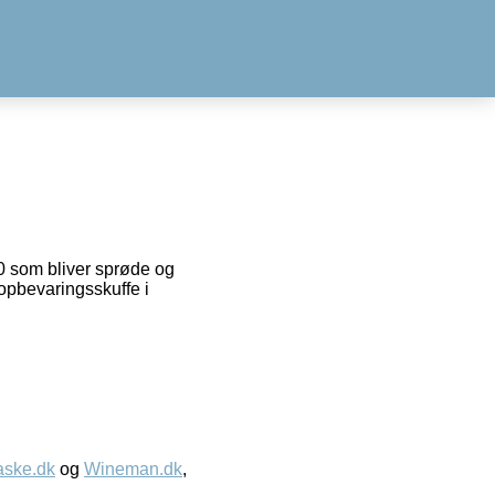
0 som bliver sprøde og
 opbevaringsskuffe i
aske.dk
og
Wineman.dk
,