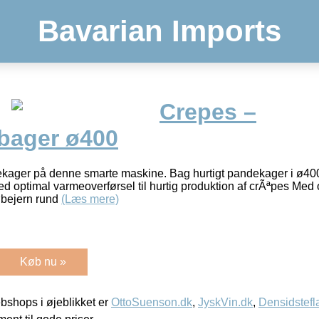
Bavarian Imports
Crepes –
bager ø400
ekager på denne smarte maskine. Bag hurtigt pandekager i ø40
ed optimal varmeoverførsel til hurtig produktion af crÃªpes Med
Støbejern rund
(Læs mere)
Køb nu »
shops i øjeblikket er
OttoSuenson.dk
,
JyskVin.dk
,
Densidstefl