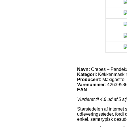
Navn:
Crepes – Pandek
Kategori:
Køkkenmaski
Producent:
Maxigastro
Varenummer:
4263958
EAN:
Vurderet til
4.6
ud af 5 st
Størstedelen af internet 
udleveringssteder, fordi 
enkel, samt typisk desu