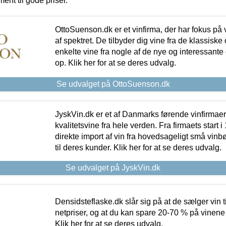
ment til gode priser.
OttoSuenson.dk er et vinfirma, der har fokus på
af spektret. De tilbyder dig vine fra de klassisk
enkelte vine fra nogle af de nye og interessante
op. Klik her for at se deres udvalg.
Se udvalget på OttoSuenson.dk
JyskVin.dk er et af Danmarks førende vinfirmae
kvalitetsvine fra hele verden. Fra firmaets start 
direkte import af vin fra hovedsageligt små vinb
til deres kunder. Klik her for at se deres udvalg.
Se udvalget på JyskVin.dk
Densidsteflaske.dk slår sig på at de sælger vin
netpriser, og at du kan spare 20-70 % på vinene
Klik her for at se deres udvalg.