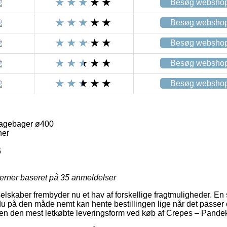
Besøg websho
Besøg websho
Besøg websho
Besøg websho
Besøg websho
agebager ø400
ner
6
jerner baseret på
35
anmeldelser
selskaber frembyder nu et hav af forskellige fragtmuligheder. En 
du på den måde nemt kan hente bestillingen lige når det passer d
den den mest letkøbte leveringsform ved køb af Crepes – Pand