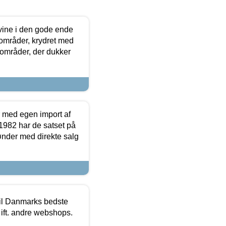
 vine i den gode ende
e områder, krydret med
 områder, der dukker
r med egen import af
i 1982 har de satset på
ønder med direkte salg
 til Danmarks bedste
 ift. andre webshops.