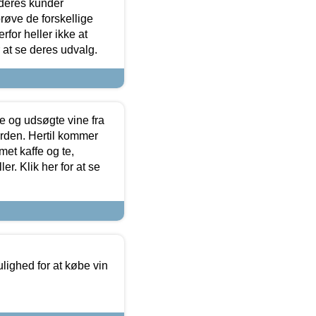
 deres kunder
røve de forskellige
for heller ikke at
r at se deres udvalg.
 og udsøgte vine fra
erden. Hertil kommer
et kaffe og te,
. Klik her for at se
ulighed for at købe vin