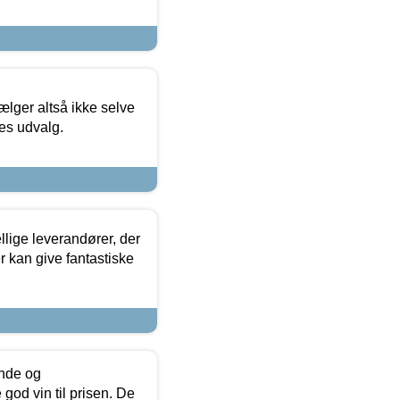
ælger altså ikke selve
res udvalg.
lige leverandører, der
r kan give fantastiske
unde og
od vin til prisen. De