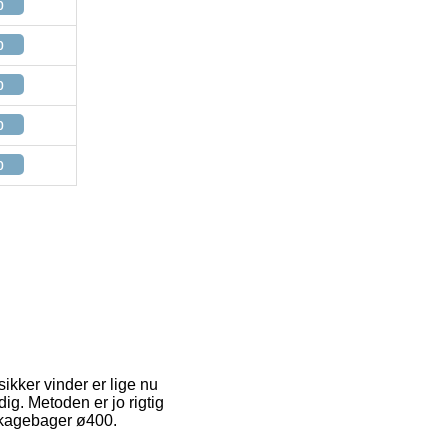
p
p
p
p
p
sikker vinder er lige nu
ig. Metoden er jo rigtig
ekagebager ø400.