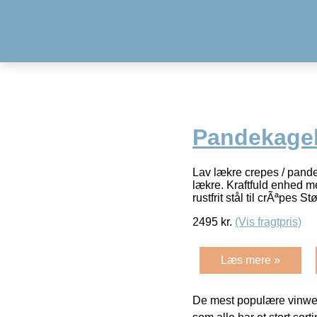
Pandekage
Lav lækre crepes / pand
lækre. Kraftfuld enhed m
rustfrit stål til crÃªpes 
2495
kr.
(Vis fragtpris)
Læs mere »
De mest populære vinweb