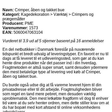
Navn:
Crimper, åben og takket bue
Kategori:
Kagedekoration > Værktøj > Crimpers og
prægemåtter
Producent:
PME
Varenummer:
1573
EAN:
5060047063104
Vurderet til
3.9
ud af 5 stjerner baseret på
16
anmeldelser
En del netbutikker i Danmark foreslår på nuværende
tidspunkt et bredt udvalg af leveringstyper. En favorit er nu til
dags at få leveret til et udleveringssted, som gør at du kan
hente dine produkter når det passer ind i din hverdag.
Fragtmetoden er altså super smart, samt desuden ydermere
den mest betalelige type af levering ved køb af Crimper,
åben og takket bue.
Du burde også udse dig at få varerne leveret hjem til din
privatadresse eller til dit arbejde. Fragtmuligheden bliver
som regel en tand mere pebret, men desuden vældig
uproblematisk. Den mest letkøbte fragtform vil dog til enhver
tid være at du selv henter ordren, men dette stiller krav om at
du har bopæl med kort afstand til online virksomhedens
arbejdslager.