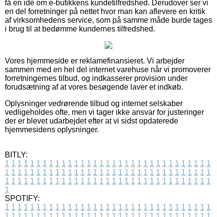
få en idé om e-butikkens kundetilfredshed. Derudover ser vi
en del forretninger på nettet hvor man kan aflevere en kritik
af virksomhedens service, som på samme måde burde tages
i brug til at bedømme kundernes tilfredshed.
Vores hjemmeside er reklamefinansieret. Vi arbejder
sammen med en hel del internet varehuse når vi promoverer
forretningernes tilbud, og indkasserer provision under
forudsætning af at vores besøgende laver et indkøb.
Oplysninger vedrørende tilbud og internet selskaber
vedligeholdes ofte, men vi tager ikke ansvar for justeringer
der er blevet udarbejdet efter at vi sidst opdaterede
hjemmesidens oplysninger.
BITLY:
1
1
1
1
1
1
1
1
1
1
1
1
1
1
1
1
1
1
1
1
1
1
1
1
1
1
1
1
1
1
1
1
1
1
1
1
1
1
1
1
1
1
1
1
1
1
1
1
1
1
1
1
1
1
1
1
1
1
1
1
1
1
1
1
1
1
1
1
1
1
1
1
1
1
1
1
1
1
1
1
1
1
1
1
1
1
1
1
1
1
1
1
1
1
1
1
1
1
1
1
SPOTIFY:
1
1
1
1
1
1
1
1
1
1
1
1
1
1
1
1
1
1
1
1
1
1
1
1
1
1
1
1
1
1
1
1
1
1
1
1
1
1
1
1
1
1
1
1
1
1
1
1
1
1
1
1
1
1
1
1
1
1
1
1
1
1
1
1
1
1