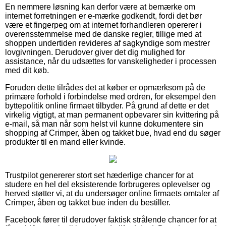
En nemmere løsning kan derfor være at bemærke om
internet forretningen er e-mærke godkendt, fordi det bør
være et fingerpeg om at internet forhandleren opererer i
overensstemmelse med de danske regler, tillige med at
shoppen undertiden revideres af sagkyndige som mestrer
lovgivningen. Derudover giver det dig mulighed for
assistance, når du udsættes for vanskeligheder i processen
med dit køb.
Foruden dette tilrådes det at køber er opmærksom på de
primære forhold i forbindelse med ordren, for eksempel den
byttepolitik online firmaet tilbyder. På grund af dette er det
virkelig vigtigt, at man permanent opbevarer sin kvittering på
e-mail, så man når som helst vil kunne dokumentere sin
shopping af Crimper, åben og takket bue, hvad end du søger
produkter til en mand eller kvinde.
Trustpilot genererer stort set hæderlige chancer for at
studere en hel del eksisterende forbrugeres oplevelser og
herved støtter vi, at du undersøger online firmaets omtaler af
Crimper, åben og takket bue inden du bestiller.
Facebook fører til derudover faktisk strålende chancer for at