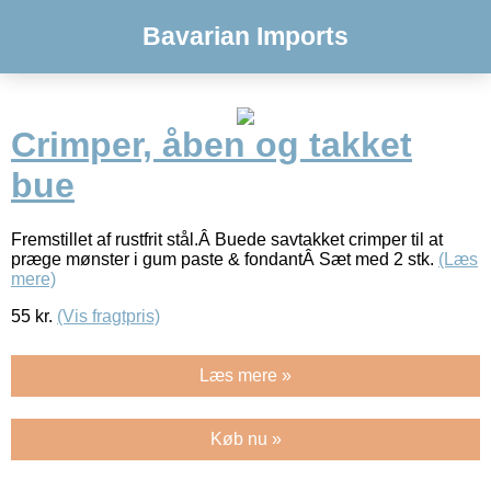
Bavarian Imports
Crimper, åben og takket
bue
Fremstillet af rustfrit stål.Â Buede savtakket crimper til at
præge mønster i gum paste & fondantÂ Sæt med 2 stk.
(Læs
mere)
55
kr.
(Vis fragtpris)
Læs mere »
Køb nu »