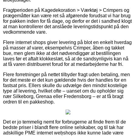
Fragtperioden på Kagedekoration > Værktøj > Crimpers og
prægemåtter kan være ret så afgørende forudsat vi har brug
for pakken inden for få dage, og derfor er det i sandhed klogt
at man kontrollerer det anslåede leveringstidspunkt på den
vedkommende vare.
Flere internet shops giver levering på blot en enkelt hverdag
på masser af varer, eksempelvis Crimper, åben og takket
bue, men glem ikke at det nødvendiggør at bestillingen
laves før et aftalt klokkeslæt, så at de sandsynligvis kan nå
at få varen distribueret forud for at medarbejderne har fri.
Flere forretninger på nettet tilbyder fragt uden betaling, men
for det meste er det kun gældende hvis der handles for en
fastsat pris. Ellers skulle du udvælge den mindst kostelige
type af levering, hvilket ofte – uanset om du opholder sig
nær Silkeborg, Grenaa eller Fredensborg – er at få bragt
ordren til en pakkeshop.
Det er jo temmelig nemt for forbrugerne at finde frem til de
bedste priser i blandt flere online selskaber, og til tak har
adskillige PME internet webshops ikke kunne lade være