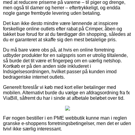
med at reducere priserne på varerne – til piger og drenge,
men også til damer og herrer – eftertrykkeligt, og endda
nogle gange frembyde levering uden betaling.
Det kan ikke desto mindre være lønnende at inspicere
forskellige online outlets efter rabat på Crimper, åben og
takket bue forud for at du færdiggør din shopping, således at
du er garanteret at skaffe sig den mest betalelige pris.
Du må bare være obs på, at hvis en online forretning
udbyder produkter for en salgspris som er utrolig tiltalende,
så burde det tit være et fingerpeg om en uærlig netshop.
Kortkøb er på den anden side inkluderet i
Indsigelsesordningen, hvilket passer på kunden imod
bedrageriske internet outlets.
Generelt foreslår vi køb med kort eller betalinger med
mobilen. Alternativt burde du vælge en afdragsordning fra fx
ViaBill, såfremt du har i sinde at afbetale beløbet over tid.
Før nogen bestiller i en PME webbutik kunne man i reglen
granske e-shoppens forretningsbetingelser, men det er uden
tvivl ikke særlig interessant.