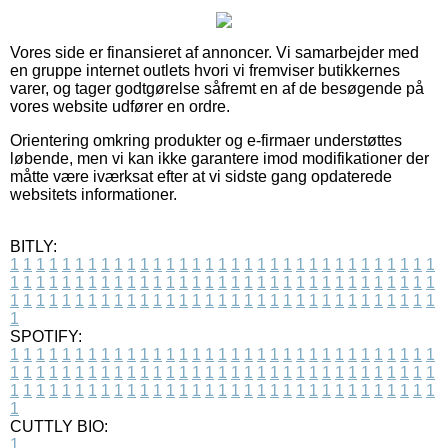
Vores side er finansieret af annoncer. Vi samarbejder med
en gruppe internet outlets hvori vi fremviser butikkernes
varer, og tager godtgørelse såfremt en af de besøgende på
vores website udfører en ordre.
Orientering omkring produkter og e-firmaer understøttes
løbende, men vi kan ikke garantere imod modifikationer der
måtte være iværksat efter at vi sidste gang opdaterede
websitets informationer.
BITLY:
1
1
1
1
1
1
1
1
1
1
1
1
1
1
1
1
1
1
1
1
1
1
1
1
1
1
1
1
1
1
1
1
1
1
1
1
1
1
1
1
1
1
1
1
1
1
1
1
1
1
1
1
1
1
1
1
1
1
1
1
1
1
1
1
1
1
1
1
1
1
1
1
1
1
1
1
1
1
1
1
1
1
1
1
1
1
1
1
1
1
1
1
1
1
1
1
1
1
1
1
SPOTIFY:
1
1
1
1
1
1
1
1
1
1
1
1
1
1
1
1
1
1
1
1
1
1
1
1
1
1
1
1
1
1
1
1
1
1
1
1
1
1
1
1
1
1
1
1
1
1
1
1
1
1
1
1
1
1
1
1
1
1
1
1
1
1
1
1
1
1
1
1
1
1
1
1
1
1
1
1
1
1
1
1
1
1
1
1
1
1
1
1
1
1
1
1
1
1
1
1
1
1
1
1
CUTTLY BIO:
1