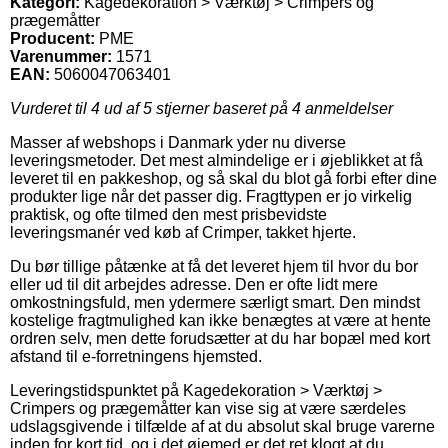
Kategori:
Kagedekoration > Værktøj > Crimpers og
prægemåtter
Producent:
PME
Varenummer:
1571
EAN:
5060047063401
Vurderet til
4
ud af 5 stjerner baseret på
4
anmeldelser
Masser af webshops i Danmark yder nu diverse
leveringsmetoder. Det mest almindelige er i øjeblikket at få
leveret til en pakkeshop, og så skal du blot gå forbi efter dine
produkter lige når det passer dig. Fragttypen er jo virkelig
praktisk, og ofte tilmed den mest prisbevidste
leveringsmanér ved køb af Crimper, takket hjerte.
Du bør tillige påtænke at få det leveret hjem til hvor du bor
eller ud til dit arbejdes adresse. Den er ofte lidt mere
omkostningsfuld, men ydermere særligt smart. Den mindst
kostelige fragtmulighed kan ikke benægtes at være at hente
ordren selv, men dette forudsætter at du har bopæl med kort
afstand til e-forretningens hjemsted.
Leveringstidspunktet på Kagedekoration > Værktøj >
Crimpers og prægemåtter kan vise sig at være særdeles
udslagsgivende i tilfælde af at du absolut skal bruge varerne
inden for kort tid, og i det øjemed er det ret klogt at du