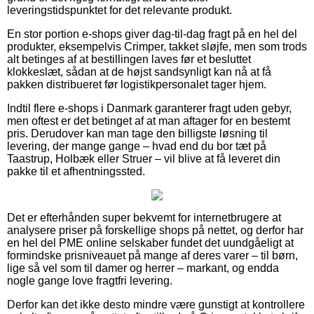
leveringstidspunktet for det relevante produkt.
En stor portion e-shops giver dag-til-dag fragt på en hel del
produkter, eksempelvis Crimper, takket sløjfe, men som trods
alt betinges af at bestillingen laves før et besluttet
klokkeslæt, sådan at de højst sandsynligt kan nå at få
pakken distribueret før logistikpersonalet tager hjem.
Indtil flere e-shops i Danmark garanterer fragt uden gebyr,
men oftest er det betinget af at man aftager for en bestemt
pris. Derudover kan man tage den billigste løsning til
levering, der mange gange – hvad end du bor tæt på
Taastrup, Holbæk eller Struer – vil blive at få leveret din
pakke til et afhentningssted.
Det er efterhånden super bekvemt for internetbrugere at
analysere priser på forskellige shops på nettet, og derfor har
en hel del PME online selskaber fundet det uundgåeligt at
formindske prisniveauet på mange af deres varer – til børn,
lige så vel som til damer og herrer – markant, og endda
nogle gange love fragtfri levering.
Derfor kan det ikke desto mindre være gunstigt at kontrollere