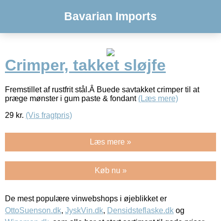
Bavarian Imports
Crimper, takket sløjfe
Fremstillet af rustfrit stål.Â Buede savtakket crimper til at
præge mønster i gum paste & fondant
(Læs mere)
29
kr.
(Vis fragtpris)
Læs mere »
Køb nu »
De mest populære vinwebshops i øjeblikket er
OttoSuenson.dk
,
JyskVin.dk
,
Densidsteflaske.dk
og