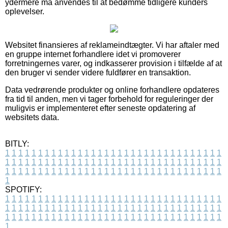
ydermere må anvendes til at bedømme tidligere kunders
oplevelser.
Websitet finansieres af reklameindtægter. Vi har aftaler med
en gruppe internet forhandlere idet vi promoverer
forretningernes varer, og indkasserer provision i tilfælde af at
den bruger vi sender videre fuldfører en transaktion.
Data vedrørende produkter og online forhandlere opdateres
fra tid til anden, men vi tager forbehold for reguleringer der
muligvis er implementeret efter seneste opdatering af
websitets data.
BITLY:
1
1
1
1
1
1
1
1
1
1
1
1
1
1
1
1
1
1
1
1
1
1
1
1
1
1
1
1
1
1
1
1
1
1
1
1
1
1
1
1
1
1
1
1
1
1
1
1
1
1
1
1
1
1
1
1
1
1
1
1
1
1
1
1
1
1
1
1
1
1
1
1
1
1
1
1
1
1
1
1
1
1
1
1
1
1
1
1
1
1
1
1
1
1
1
1
1
1
1
1
SPOTIFY:
1
1
1
1
1
1
1
1
1
1
1
1
1
1
1
1
1
1
1
1
1
1
1
1
1
1
1
1
1
1
1
1
1
1
1
1
1
1
1
1
1
1
1
1
1
1
1
1
1
1
1
1
1
1
1
1
1
1
1
1
1
1
1
1
1
1
1
1
1
1
1
1
1
1
1
1
1
1
1
1
1
1
1
1
1
1
1
1
1
1
1
1
1
1
1
1
1
1
1
1