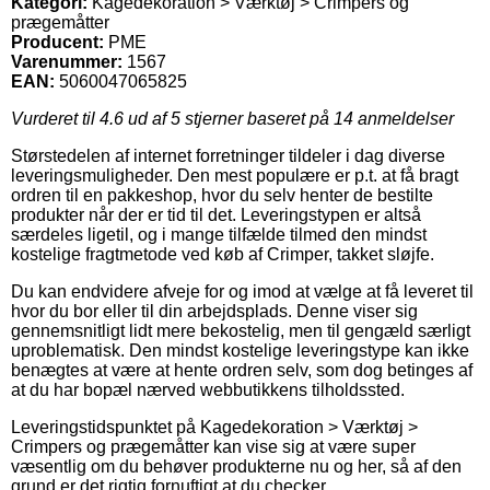
Kategori:
Kagedekoration > Værktøj > Crimpers og
prægemåtter
Producent:
PME
Varenummer:
1567
EAN:
5060047065825
Vurderet til
4.6
ud af 5 stjerner baseret på
14
anmeldelser
Størstedelen af internet forretninger tildeler i dag diverse
leveringsmuligheder. Den mest populære er p.t. at få bragt
ordren til en pakkeshop, hvor du selv henter de bestilte
produkter når der er tid til det. Leveringstypen er altså
særdeles ligetil, og i mange tilfælde tilmed den mindst
kostelige fragtmetode ved køb af Crimper, takket sløjfe.
Du kan endvidere afveje for og imod at vælge at få leveret til
hvor du bor eller til din arbejdsplads. Denne viser sig
gennemsnitligt lidt mere bekostelig, men til gengæld særligt
uproblematisk. Den mindst kostelige leveringstype kan ikke
benægtes at være at hente ordren selv, som dog betinges af
at du har bopæl nærved webbutikkens tilholdssted.
Leveringstidspunktet på Kagedekoration > Værktøj >
Crimpers og prægemåtter kan vise sig at være super
væsentlig om du behøver produkterne nu og her, så af den
grund er det rigtig fornuftigt at du checker