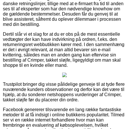
danske retningslinjer, tillige med at e-firmaet fra tid til anden
ses til af eksperter som har den nødvendige knowhow om
de gældende bestemmelser. Desuden får du genvej til at
blive assisteret, såfremt du oplever dilemmaer i processen
med din bestilling.
Dertil slår vi et slag for at du er obs på de mest essentielle
vedtægter der kan have indvirkning på ordren, f.eks. den
returneringsret webbutikken kører med. I den sammenhæng
er det i øvrigt relevant, at man altid bevarer sin e-mail
kvittering, således man en anden gang kan eftervise sin
bestilling af Crimper, takket sløjfe, ligegyldigt om man skal
shoppe til en kvinde eller mand.
Trustpilot bringer dig visse pålidelige genveje til at tyde flere
nuværende kunders observationer og derfor kan det være til
hjælp, at du sonderer netshoppens vurderinger af Crimper,
takket sløjfe før du placerer din ordre.
Facebook genererer tilsvarende en lang række fantastiske
metoder til at få indsigt i online butikkens popularitet. Tilmed
ser vi en række internet forhandlere hvor man kan
frembringe en evaluering af købsoplevelsen, hvilket