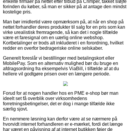
enkelte firmaer på nettet efter tilbud på Crimper, takket sløjfe
forinden du køber, så man er sikker på at antage den mindst
kostelige pris.
Man bør imidlertid være opmærksom på, at når en shop på
nettet forhandler deres produkter til salg for en pris som kan
virke urealistisk fremragende, så kan det i nogle tilfælde
være et faresignal om en uærlig online webshop.
Kortbetalinger er trods alt inkluderet i en forordning, hvilket
redder en overfor bedrageriske online selskaber.
Generelt foreslår vi bestillinger med betalingskort eller
MobilePay. Som en alternativ mulighed bør du bruge en
afdragsordning fra eksempelvis ViaBill, i tilfælde af at du
hellere vil godtgøre prisen over en længere periode.
Forud for at nogen handler hos en PME e-shop bør man
ideelt set få overblik over virksomhedens
forretningsbetingelser, det er dog i mange tilfælde ikke
særlig sjovt.
En nemmere løsning kan derfor være at se nærmere på
hvorvidt internet forhandleren er e-mærket, fordi det længe
har været en påvisning af at internet butikken føjer de