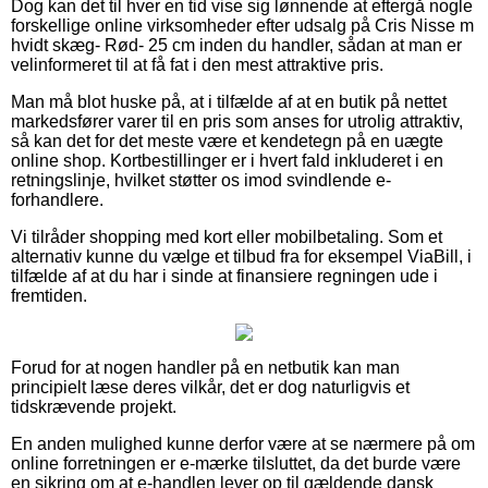
Dog kan det til hver en tid vise sig lønnende at eftergå nogle
forskellige online virksomheder efter udsalg på Cris Nisse m
hvidt skæg- Rød- 25 cm inden du handler, sådan at man er
velinformeret til at få fat i den mest attraktive pris.
Man må blot huske på, at i tilfælde af at en butik på nettet
markedsfører varer til en pris som anses for utrolig attraktiv,
så kan det for det meste være et kendetegn på en uægte
online shop. Kortbestillinger er i hvert fald inkluderet i en
retningslinje, hvilket støtter os imod svindlende e-
forhandlere.
Vi tilråder shopping med kort eller mobilbetaling. Som et
alternativ kunne du vælge et tilbud fra for eksempel ViaBill, i
tilfælde af at du har i sinde at finansiere regningen ude i
fremtiden.
Forud for at nogen handler på en netbutik kan man
principielt læse deres vilkår, det er dog naturligvis et
tidskrævende projekt.
En anden mulighed kunne derfor være at se nærmere på om
online forretningen er e-mærke tilsluttet, da det burde være
en sikring om at e-handlen lever op til gældende dansk