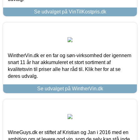
Se udvalget på VinTilKostpris.dk
WintherVin.dk er en far og søn-virksomhed der igennem
snart 11 år har akkumuleret et stort sortiment af
kvalitetsvin til priser alle har råd til. Klik her for at se
deres udvalg.
Se udvalget på WintherVin.dk
WineGuys.dk er stiftet af Kristian og Jan i 2016 med en
ambition om at levere god vin, som de selv kan stå inde