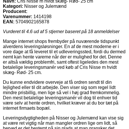
Navn:
Cris Nisse m hvidt skæg- Rød- 25 cm
Kategori:
Nisser og Julemænd
Producent:
Varenummer:
1414198
EAN:
5704902165878
Vurderet til
4.6
ud af 5 stjerner baseret på
18
anmeldelser
Mange internet shops frembyder på nuværende tidspunkt
alverdens leveringsløsninger. En af de mest moderne er i
vore dage at få leveret til et udleveringssted, fordi du dermed
nemt kan hente varerne når der er mulighed for det. Denne
er altså vældig problemfri, samt oftest ligeledes den mest
betalelige leveringsmanér ved køb af Cris Nisse m hvidt
skæg- Rød- 25 cm.
Du kunne endvidere overveje at få ordren sendt til din
lejlighed eller til dit arbejde. Den viser sig som regel lidt
mindre prisbillig, men lige så vel i høj grad fremkommelig.
Den mest betalelige leveringsmanér vil dog til enhver tid
være selv at hente ordren, hvilket kræver at du bor tæt på
internet firmaets bopæl.
Leveringsdygtigheden på Nisser og Julemænd kan vise sig
at være ret vigtig når man mangler ordren lige om lidt, så
herved er det bestemt på sin plads at man gransker det