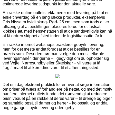
estimerede leveringstidspunkt for den aktuelle vare.
En række online outlets reklamerer med levering på blot en
enkelt hverdag på en lang række produkter, eksempelvis
Cris Nisse m hvidt skæg- Rød- 25 cm, men som trods alt er
afhængig af at bestillingen placeres forud for et fastsat
klokkeslæt, med hensynstagen til at de sandsynligvis kan nå
at få ordren skippet afsted inden de logistikansatte får fri.
En række internet webshops præsterer gebyrfri levering,
men for det meste er det forudsat at der bestilles for en
præcis sum. Desuden bør man vælge den mest letkøbte
leveringsmanér, der gerne – ligegyldigt om du opholder sig
ved Vejle, Nørresundby eller Skælskør – vil være at få
fragtfirmaet til at køre dine varer til et afhentningssted.
Det er i dag ekstremt praktisk for enhver at søge information
om priser på tværs af forhandlere på nettet, og med det motiv
har flere internet outlets fundet det nødvendigt at reducere
prisniveauet på en række af deres varer – til drenge og piger,
og samtidig også til damer og herrer – kolossalt, og endda
nogle gange tilbyde levering uden gebyr.