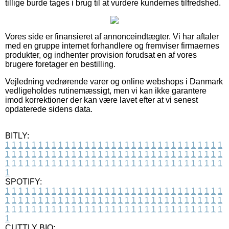
tillige burde tages i brug til at vurdere kundernes tilfredshed.
Vores side er finansieret af annonceindtægter. Vi har aftaler
med en gruppe internet forhandlere og fremviser firmaernes
produkter, og indhenter provision forudsat en af vores
brugere foretager en bestilling.
Vejledning vedrørende varer og online webshops i Danmark
vedligeholdes rutinemæssigt, men vi kan ikke garantere
imod korrektioner der kan være lavet efter at vi senest
opdaterede sidens data.
BITLY:
1
1
1
1
1
1
1
1
1
1
1
1
1
1
1
1
1
1
1
1
1
1
1
1
1
1
1
1
1
1
1
1
1
1
1
1
1
1
1
1
1
1
1
1
1
1
1
1
1
1
1
1
1
1
1
1
1
1
1
1
1
1
1
1
1
1
1
1
1
1
1
1
1
1
1
1
1
1
1
1
1
1
1
1
1
1
1
1
1
1
1
1
1
1
1
1
1
1
1
1
SPOTIFY:
1
1
1
1
1
1
1
1
1
1
1
1
1
1
1
1
1
1
1
1
1
1
1
1
1
1
1
1
1
1
1
1
1
1
1
1
1
1
1
1
1
1
1
1
1
1
1
1
1
1
1
1
1
1
1
1
1
1
1
1
1
1
1
1
1
1
1
1
1
1
1
1
1
1
1
1
1
1
1
1
1
1
1
1
1
1
1
1
1
1
1
1
1
1
1
1
1
1
1
1
CUTTLY BIO: