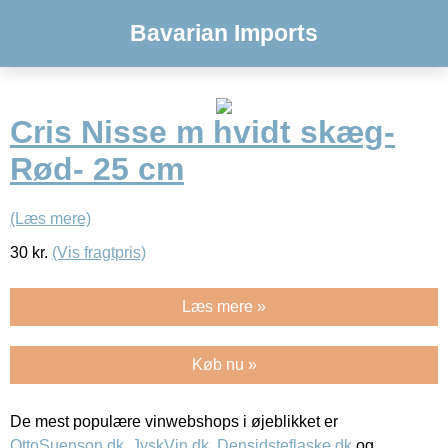
Bavarian Imports
Cris Nisse m hvidt skæg-
Rød- 25 cm
(Læs mere)
30
kr.
(Vis fragtpris)
Læs mere »
Køb nu »
De mest populære vinwebshops i øjeblikket er
OttoSuenson.dk
,
JyskVin.dk
,
Densidsteflaske.dk
og