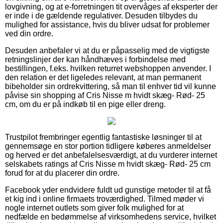
lovgivning, og at e-forretningen tit overvåges af eksperter der
er inde i de gældende regulativer. Desuden tilbydes du
mulighed for assistance, hvis du bliver udsat for problemer
ved din ordre.
Desuden anbefaler vi at du er påpasselig med de vigtigste
retningslinjer der kan håndhæves i forbindelse med
bestillingen, f.eks. hvilken returret webshoppen anvender. I
den relation er det ligeledes relevant, at man permanent
bibeholder sin ordrekvittering, så man til enhver tid vil kunne
påvise sin shopping af Cris Nisse m hvidt skæg- Rød- 25
cm, om du er på indkøb til en pige eller dreng.
Trustpilot frembringer egentlig fantastiske løsninger til at
gennemsøge en stor portion tidligere køberes anmeldelser
og herved er det anbefalelsesværdigt, at du vurderer internet
selskabets ratings af Cris Nisse m hvidt skæg- Rød- 25 cm
forud for at du placerer din ordre.
Facebook yder endvidere fuldt ud gunstige metoder til at få
et kig ind i online firmaets troværdighed. Tilmed møder vi
nogle internet outlets som giver folk mulighed for at
nedfælde en bedømmelse af virksomhedens service, hvilket