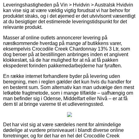
Leveringshastigheden på Vin > Hvidvin > Australsk Hvidvin
kan vise sig at være vældig vigtig forudsat vi har behov for
produktet straks, og i det øjemed er det utvivlsomt væsentligt
at du besigtiger det estimerede leveringstidspunkt for det
relevante produkt.
Masser af online outlets annoncerer levering på
næstkommende hverdag på mange af butikkens varer,
eksempelvis Crocodile Creek Chardonnay 13% 3 Ltr, som
dog beroer på at bestillingen anbringes inden et angivent
klokkeslæt, så de har mulighed for at nå at få pakken
ekspederet forinden pakkemedarbejderne har fyraften.
En række internet forhandlere byder på levering uden
beregning, men i reglen gælder det kun hvis du handler for
en bestemt sum. Som alternativ kan man udvælge den mest
letkøbte fragtmetode, som i mange tilfælde – uafhængig om
man befinder sig i Odense, Middelfart eller Nivå – er at få
dem til at bringe varerne til et udleveringssted.
Det har vist sig at være særdeles nemt for almindelige
dødelige at vurdere prisniveauet i blandt diverse online
forretninger, og for det har en hel del Crocodile Creek