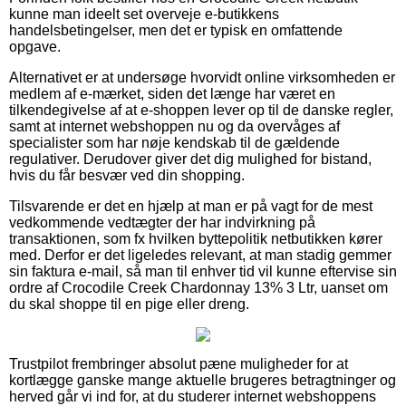
kunne man ideelt set overveje e-butikkens
handelsbetingelser, men det er typisk en omfattende
opgave.
Alternativet er at undersøge hvorvidt online virksomheden er
medlem af e-mærket, siden det længe har været en
tilkendegivelse af at e-shoppen lever op til de danske regler,
samt at internet webshoppen nu og da overvåges af
specialister som har nøje kendskab til de gældende
regulativer. Derudover giver det dig mulighed for bistand,
hvis du får besvær ved din shopping.
Tilsvarende er det en hjælp at man er på vagt for de mest
vedkommende vedtægter der har indvirkning på
transaktionen, som fx hvilken byttepolitik netbutikken kører
med. Derfor er det ligeledes relevant, at man stadig gemmer
sin faktura e-mail, så man til enhver tid vil kunne eftervise sin
ordre af Crocodile Creek Chardonnay 13% 3 Ltr, uanset om
du skal shoppe til en pige eller dreng.
Trustpilot frembringer absolut pæne muligheder for at
kortlægge ganske mange aktuelle brugeres betragtninger og
herved går vi ind for, at du studerer internet webshoppens