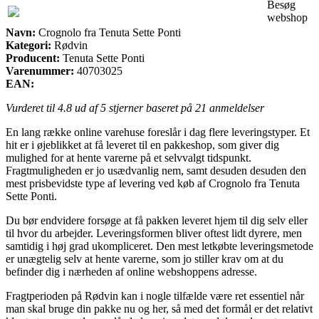
Besøg
webshop
Navn:
Crognolo fra Tenuta Sette Ponti
Kategori:
Rødvin
Producent:
Tenuta Sette Ponti
Varenummer:
40703025
EAN:
Vurderet til
4.8
ud af 5 stjerner baseret på
21
anmeldelser
En lang række online varehuse foreslår i dag flere leveringstyper. Et
hit er i øjeblikket at få leveret til en pakkeshop, som giver dig
mulighed for at hente varerne på et selvvalgt tidspunkt.
Fragtmuligheden er jo usædvanlig nem, samt desuden desuden den
mest prisbevidste type af levering ved køb af Crognolo fra Tenuta
Sette Ponti.
Du bør endvidere forsøge at få pakken leveret hjem til dig selv eller
til hvor du arbejder. Leveringsformen bliver oftest lidt dyrere, men
samtidig i høj grad ukompliceret. Den mest letkøbte leveringsmetode
er unægtelig selv at hente varerne, som jo stiller krav om at du
befinder dig i nærheden af online webshoppens adresse.
Fragtperioden på Rødvin kan i nogle tilfælde være ret essentiel når
man skal bruge din pakke nu og her, så med det formål er det relativt