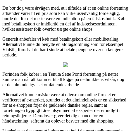
Du bør dog være årvågen med, at i tilfælde af at en online forretning
afhænder varer til en pris som kan virke usædvanlig fordelagtig,
burde det for det meste være en indikation på en falsk e-butik. Køb
med betalingskort er imidlertid en del af Indsigelsesordningen,
hvilket assisterer folk overfor uægte online shops.
Generelt anbefaler vi køb med betalingskort eller mobilbetaling.
Alternativt kunne du benytte en afdragsordning som for eksempel
ViaBill, forudsat du har i sinde at betale pengene over en længere
periode.
Forinden folk køber i en Tenuta Sette Ponti forretning på nettet
kunne man når alt kommer til alt kigge på netbutikkens vilkår, dog
er det almindeligvis et omfattende arbejde.
Alternativet kunne måske være at efterse om online firmaet er
verificeret af e-mærket, grundet at det almindeligvis er en sikkerhed
for at e-shoppen føjer de gældende danske regler, samt at
forretningen hyppigt føres tilsyn med af eksperter der er indført i
retningslinjerne. Derudover giver det dig chance for en
håndsrækning, såfremt du oplever besvær med din shopping.
Ligeledes er det smart at køber er sat ind i de mest vedkommende