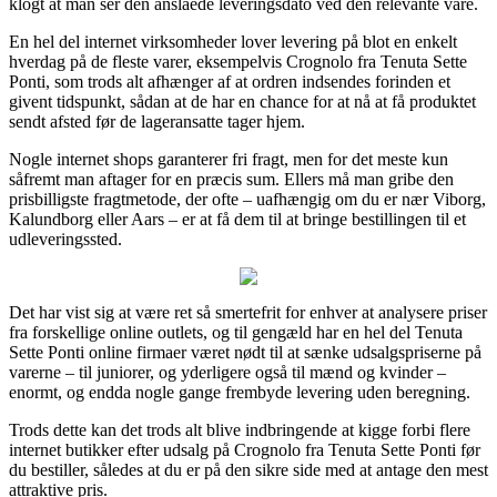
klogt at man ser den anslåede leveringsdato ved den relevante vare.
En hel del internet virksomheder lover levering på blot en enkelt
hverdag på de fleste varer, eksempelvis Crognolo fra Tenuta Sette
Ponti, som trods alt afhænger af at ordren indsendes forinden et
givent tidspunkt, sådan at de har en chance for at nå at få produktet
sendt afsted før de lageransatte tager hjem.
Nogle internet shops garanterer fri fragt, men for det meste kun
såfremt man aftager for en præcis sum. Ellers må man gribe den
prisbilligste fragtmetode, der ofte – uafhængig om du er nær Viborg,
Kalundborg eller Aars – er at få dem til at bringe bestillingen til et
udleveringssted.
Det har vist sig at være ret så smertefrit for enhver at analysere priser
fra forskellige online outlets, og til gengæld har en hel del Tenuta
Sette Ponti online firmaer været nødt til at sænke udsalgspriserne på
varerne – til juniorer, og yderligere også til mænd og kvinder –
enormt, og endda nogle gange frembyde levering uden beregning.
Trods dette kan det trods alt blive indbringende at kigge forbi flere
internet butikker efter udsalg på Crognolo fra Tenuta Sette Ponti før
du bestiller, således at du er på den sikre side med at antage den mest
attraktive pris.