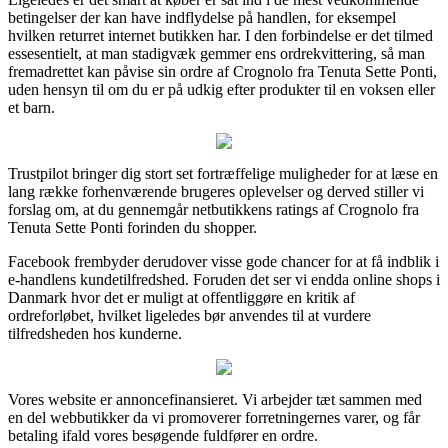
betingelser der kan have indflydelse på handlen, for eksempel
hvilken returret internet butikken har. I den forbindelse er det tilmed
essesentielt, at man stadigvæk gemmer ens ordrekvittering, så man
fremadrettet kan påvise sin ordre af Crognolo fra Tenuta Sette Ponti,
uden hensyn til om du er på udkig efter produkter til en voksen eller
et barn.
Trustpilot bringer dig stort set fortræffelige muligheder for at læse en
lang række forhenværende brugeres oplevelser og derved stiller vi
forslag om, at du gennemgår netbutikkens ratings af Crognolo fra
Tenuta Sette Ponti forinden du shopper.
Facebook frembyder derudover visse gode chancer for at få indblik i
e-handlens kundetilfredshed. Foruden det ser vi endda online shops i
Danmark hvor det er muligt at offentliggøre en kritik af
ordreforløbet, hvilket ligeledes bør anvendes til at vurdere
tilfredsheden hos kunderne.
Vores website er annoncefinansieret. Vi arbejder tæt sammen med
en del webbutikker da vi promoverer forretningernes varer, og får
betaling ifald vores besøgende fuldfører en ordre.