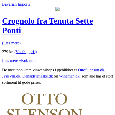
Bavarian Imports
Crognolo fra Tenuta Sette
Ponti
(Læs mere)
279
kr.
(Vis fragtpris)
Læs mere »
Køb nu »
De mest populære vinwebshops i øjeblikket er
OttoSuenson.dk
,
JyskVin.dk
,
Densidsteflaske.dk
og
Wineman.dk
, som alle har et stort
sortiment til gode priser.