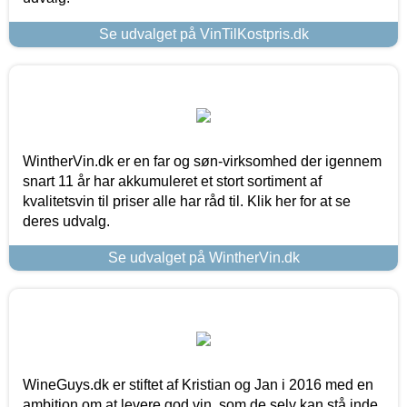
Se udvalget på VinTilKostpris.dk
WintherVin.dk er en far og søn-virksomhed der igennem
snart 11 år har akkumuleret et stort sortiment af
kvalitetsvin til priser alle har råd til. Klik her for at se
deres udvalg.
Se udvalget på WintherVin.dk
WineGuys.dk er stiftet af Kristian og Jan i 2016 med en
ambition om at levere god vin, som de selv kan stå inde