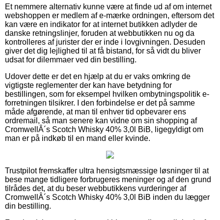
Et nemmere alternativ kunne være at finde ud af om internet
webshoppen er medlem af e-mærke ordningen, eftersom det
kan være en indikator for at internet butikken adlyder de
danske retningslinjer, foruden at webbutikken nu og da
kontrolleres af jurister der er inde i lovgivningen. Desuden
giver det dig lejlighed til at få bistand, for så vidt du bliver
udsat for dilemmaer ved din bestilling.
Udover dette er det en hjælp at du er vaks omkring de
vigtigste reglementer der kan have betydning for
bestillingen, som for eksempel hvilken ombytningspolitik e-
forretningen tilsikrer. I den forbindelse er det på samme
måde afgørende, at man til enhver tid opbevarer ens
ordremail, så man senere kan vidne om sin shopping af
CromwellÂ´s Scotch Whisky 40% 3,0l BiB, ligegyldigt om
man er på indkøb til en mand eller kvinde.
Trustpilot fremskaffer ultra hensigtsmæssige løsninger til at
bese mange tidligere forbrugeres meninger og af den grund
tilrådes det, at du beser webbutikkens vurderinger af
CromwellÂ´s Scotch Whisky 40% 3,0l BiB inden du lægger
din bestilling.