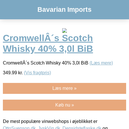
Bavarian Imports
CromwellÂ´s Scotch
Whisky 40% 3,0l BiB
CromwellÂ´s Scotch Whisky 40% 3,0l BiB
(Læs mere)
349.99
kr.
(Vis fragtpris)
Læs mere »
Køb nu »
De mest populære vinwebshops i øjeblikket er
OttoSuenson.dk
,
JyskVin.dk
,
Densidsteflaske.dk
og