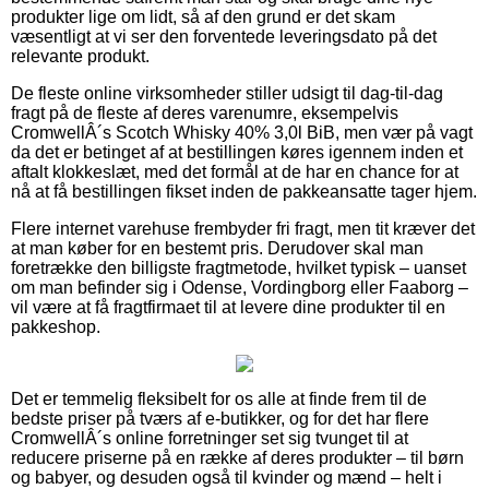
produkter lige om lidt, så af den grund er det skam
væsentligt at vi ser den forventede leveringsdato på det
relevante produkt.
De fleste online virksomheder stiller udsigt til dag-til-dag
fragt på de fleste af deres varenumre, eksempelvis
CromwellÂ´s Scotch Whisky 40% 3,0l BiB, men vær på vagt
da det er betinget af at bestillingen køres igennem inden et
aftalt klokkeslæt, med det formål at de har en chance for at
nå at få bestillingen fikset inden de pakkeansatte tager hjem.
Flere internet varehuse frembyder fri fragt, men tit kræver det
at man køber for en bestemt pris. Derudover skal man
foretrække den billigste fragtmetode, hvilket typisk – uanset
om man befinder sig i Odense, Vordingborg eller Faaborg –
vil være at få fragtfirmaet til at levere dine produkter til en
pakkeshop.
Det er temmelig fleksibelt for os alle at finde frem til de
bedste priser på tværs af e-butikker, og for det har flere
CromwellÂ´s online forretninger set sig tvunget til at
reducere priserne på en række af deres produkter – til børn
og babyer, og desuden også til kvinder og mænd – helt i