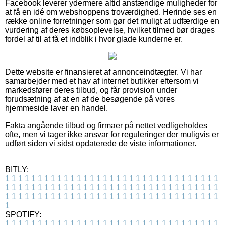
Facebook leverer ydermere altid anstændige muligheder for
at få en idé om webshoppens troværdighed. Herinde ses en
række online forretninger som gør det muligt at udfærdige en
vurdering af deres købsoplevelse, hvilket tilmed bør drages
fordel af til at få et indblik i hvor glade kunderne er.
Dette website er finansieret af annonceindtægter. Vi har
samarbejder med et hav af internet butikker eftersom vi
markedsfører deres tilbud, og får provision under
forudsætning af at en af de besøgende på vores
hjemmeside laver en handel.
Fakta angående tilbud og firmaer på nettet vedligeholdes
ofte, men vi tager ikke ansvar for reguleringer der muligvis er
udført siden vi sidst opdaterede de viste informationer.
BITLY:
1
1
1
1
1
1
1
1
1
1
1
1
1
1
1
1
1
1
1
1
1
1
1
1
1
1
1
1
1
1
1
1
1
1
1
1
1
1
1
1
1
1
1
1
1
1
1
1
1
1
1
1
1
1
1
1
1
1
1
1
1
1
1
1
1
1
1
1
1
1
1
1
1
1
1
1
1
1
1
1
1
1
1
1
1
1
1
1
1
1
1
1
1
1
1
1
1
1
1
1
SPOTIFY:
1
1
1
1
1
1
1
1
1
1
1
1
1
1
1
1
1
1
1
1
1
1
1
1
1
1
1
1
1
1
1
1
1