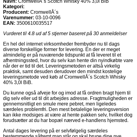
Navn:
CromwellÂ´s Scotch Whisky 40% 3,0l BiB
Kategori:
Producent:
CromwellÂ´s
Varenummer:
03-10-0096
EAN:
3500610035517
Vurderet til
4.8
ud af 5 stjerner baseret på
30
anmeldelser
En hel del internet virksomheder frembyder nu til dags
diverse forskellige former for levering. En der er meget
almindelig er på nuværende tidspunkt at få leveret til et
afhentningssted, hvor du selv kan hente din nyindkøbte vare
når der er tid til det. Leveringsmetoden er altså virkelig
praktisk, samt desuden derudover den mindst kostelige
leveringsmetode ved køb af CromwellÂ´s Scotch Whisky
40% 3,0l BiB.
Du kunne også afveje for og imod at få ordren bragt hjem til
dig selv eller ud til dit arbejdes adresse. Fragtmuligheden er
gennemsnitligt en smule mere pebret, men ligeledes
særdeles problemfri. Den mest betalelige leveringsversion
kan ikke modsiges at være at hente pakken selv, hvilket dog
forudsætter at du har bopæl nærved e-handlens hjemsted.
Antal dages levering på er selvfølgelig særdeles
bestemmende såfremt man står og skal bruge dine nye