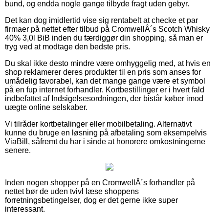
bund, og endda nogle gange tilbyde fragt uden gebyr.
Det kan dog imidlertid vise sig rentabelt at checke et par
firmaer på nettet efter tilbud på CromwellÂ´s Scotch Whisky
40% 3,0l BiB inden du færdiggør din shopping, så man er
tryg ved at modtage den bedste pris.
Du skal ikke desto mindre være omhyggelig med, at hvis en
shop reklamerer deres produkter til en pris som anses for
umådelig favorabel, kan det mange gange være et symbol
på en fup internet forhandler. Kortbestillinger er i hvert fald
indbefattet af Indsigelsesordningen, der bistår køber imod
uægte online selskaber.
Vi tilråder kortbetalinger eller mobilbetaling. Alternativt
kunne du bruge en løsning på afbetaling som eksempelvis
ViaBill, såfremt du har i sinde at honorere omkostningerne
senere.
Inden nogen shopper på en CromwellÂ´s forhandler på
nettet bør de uden tvivl læse shoppens
forretningsbetingelser, dog er det gerne ikke super
interessant.