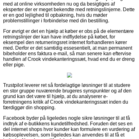
med at online virksomheden nu og da besigtiges af
eksperter der er meget bekendte med retningslinjerne. Dette
er en god lejlighed til opbakning, hvis du møder
problemstillinger i forbindelse med din bestilling.
For øvrigt er det en hjælp at køber er obs på de elementære
retningslinjer der kan have indflydelse på købet, for
eksempel den returneringsret internet forhandleren kører
med. Derfor er det samtidig essesentielt, at man permanent
bibeholder ens faktura e-mail, så man senere kan eftervise
handlen af Crook vindekanteringssæt, hvad end du er dreng
eller pige.
Trustpilot leverer ret så fordelagtige løsninger til at studere
en stor gruppe nuværende brugeres synspunkter og af den
grund kan det være til hjælp, at du analyserer e-
forretningens kritik af Crook vindekanteringssæt inden du
færdiggør din shopping.
Facebook byder på ligeledes nogle sikre løsninger til at få
indtryk af e-butikkens kundetilfredshed. Foruden det ses en
del internet shops hvor kunder kan formulere en vurdering af
købsoplevelsen, som ligeledes kan anvendes til at få et