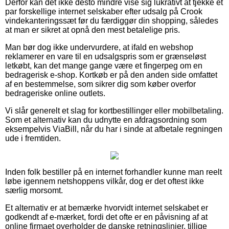
Derfor kan det ikke desto mindre vise sig lukrativt at tjekke et
par forskellige internet selskaber efter udsalg på Crook
vindekanteringssæt før du færdiggør din shopping, således
at man er sikret at opnå den mest betalelige pris.
Man bør dog ikke undervurdere, at ifald en webshop
reklamerer en vare til en udsalgspris som er grænseløst
letkøbt, kan det mange gange være et fingerpeg om en
bedragerisk e-shop. Kortkøb er på den anden side omfattet
af en bestemmelse, som sikrer dig som køber overfor
bedrageriske online outlets.
Vi slår generelt et slag for kortbestillinger eller mobilbetaling.
Som et alternativ kan du udnytte en afdragsordning som
eksempelvis ViaBill, når du har i sinde at afbetale regningen
ude i fremtiden.
Inden folk bestiller på en internet forhandler kunne man reelt
løbe igennem netshoppens vilkår, dog er det oftest ikke
særlig morsomt.
Et alternativ er at bemærke hvorvidt internet selskabet er
godkendt af e-mærket, fordi det ofte er en påvisning af at
online firmaet overholder de danske retningslinjer, tillige