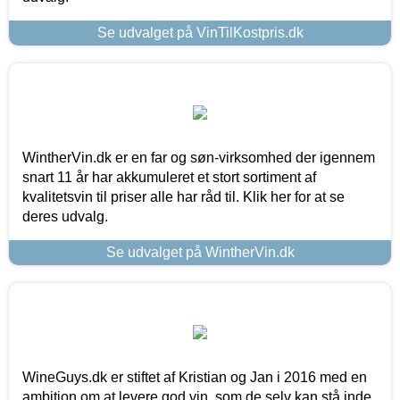
Se udvalget på VinTilKostpris.dk
WintherVin.dk er en far og søn-virksomhed der igennem
snart 11 år har akkumuleret et stort sortiment af
kvalitetsvin til priser alle har råd til. Klik her for at se
deres udvalg.
Se udvalget på WintherVin.dk
WineGuys.dk er stiftet af Kristian og Jan i 2016 med en
ambition om at levere god vin, som de selv kan stå inde