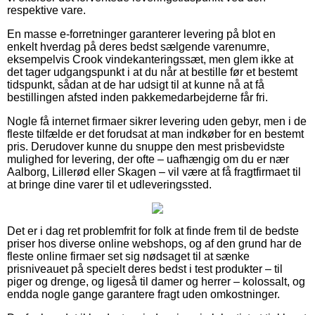
respektive vare.
En masse e-forretninger garanterer levering på blot en
enkelt hverdag på deres bedst sælgende varenumre,
eksempelvis Crook vindekanteringssæt, men glem ikke at
det tager udgangspunkt i at du når at bestille før et bestemt
tidspunkt, sådan at de har udsigt til at kunne nå at få
bestillingen afsted inden pakkemedarbejderne får fri.
Nogle få internet firmaer sikrer levering uden gebyr, men i de
fleste tilfælde er det forudsat at man indkøber for en bestemt
pris. Derudover kunne du snuppe den mest prisbevidste
mulighed for levering, der ofte – uafhængig om du er nær
Aalborg, Lillerød eller Skagen – vil være at få fragtfirmaet til
at bringe dine varer til et udleveringssted.
Det er i dag ret problemfrit for folk at finde frem til de bedste
priser hos diverse online webshops, og af den grund har de
fleste online firmaer set sig nødsaget til at sænke
prisniveauet på specielt deres bedst i test produkter – til
piger og drenge, og ligeså til damer og herrer – kolossalt, og
endda nogle gange garantere fragt uden omkostninger.