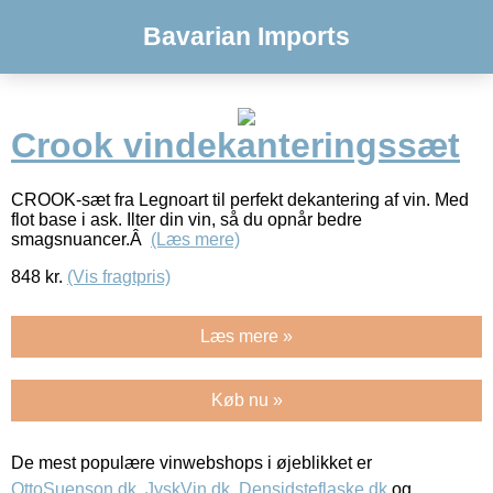
Bavarian Imports
Crook vindekanteringssæt
CROOK-sæt fra Legnoart til perfekt dekantering af vin. Med
flot base i ask. Ilter din vin, så du opnår bedre
smagsnuancer.Â
(Læs mere)
848
kr.
(Vis fragtpris)
Læs mere »
Køb nu »
De mest populære vinwebshops i øjeblikket er
OttoSuenson.dk
,
JyskVin.dk
,
Densidsteflaske.dk
og