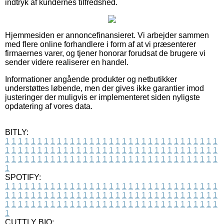
indtryk af kundernes tilfredshed.
Hjemmesiden er annoncefinansieret. Vi arbejder sammen
med flere online forhandlere i form af at vi præsenterer
firmaernes varer, og tjener honorar forudsat de brugere vi
sender videre realiserer en handel.
Informationer angående produkter og netbutikker
understøttes løbende, men der gives ikke garantier imod
justeringer der muligvis er implementeret siden nyligste
opdatering af vores data.
BITLY:
1
1
1
1
1
1
1
1
1
1
1
1
1
1
1
1
1
1
1
1
1
1
1
1
1
1
1
1
1
1
1
1
1
1
1
1
1
1
1
1
1
1
1
1
1
1
1
1
1
1
1
1
1
1
1
1
1
1
1
1
1
1
1
1
1
1
1
1
1
1
1
1
1
1
1
1
1
1
1
1
1
1
1
1
1
1
1
1
1
1
1
1
1
1
1
1
1
1
1
1
SPOTIFY:
1
1
1
1
1
1
1
1
1
1
1
1
1
1
1
1
1
1
1
1
1
1
1
1
1
1
1
1
1
1
1
1
1
1
1
1
1
1
1
1
1
1
1
1
1
1
1
1
1
1
1
1
1
1
1
1
1
1
1
1
1
1
1
1
1
1
1
1
1
1
1
1
1
1
1
1
1
1
1
1
1
1
1
1
1
1
1
1
1
1
1
1
1
1
1
1
1
1
1
1
CUTTLY BIO: