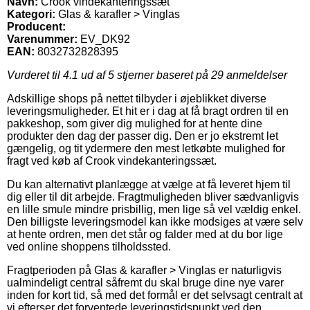
Navn:
Crook vindekanteringssæt
Kategori:
Glas & karafler > Vinglas
Producent:
Varenummer:
EV_DK92
EAN:
8032732828395
Vurderet til
4.1
ud af 5 stjerner baseret på
29
anmeldelser
Adskillige shops på nettet tilbyder i øjeblikket diverse
leveringsmuligheder. Et hit er i dag at få bragt ordren til en
pakkeshop, som giver dig mulighed for at hente dine
produkter den dag der passer dig. Den er jo ekstremt let
gængelig, og tit ydermere den mest letkøbte mulighed for
fragt ved køb af Crook vindekanteringssæt.
Du kan alternativt planlægge at vælge at få leveret hjem til
dig eller til dit arbejde. Fragtmuligheden bliver sædvanligvis
en lille smule mindre prisbillig, men lige så vel vældig enkel.
Den billigste leveringsmodel kan ikke modsiges at være selv
at hente ordren, men det står og falder med at du bor lige
ved online shoppens tilholdssted.
Fragtperioden på Glas & karafler > Vinglas er naturligvis
ualmindeligt central såfremt du skal bruge dine nye varer
inden for kort tid, så med det formål er det selvsagt centralt at
vi efterser det forventede leveringstidspunkt ved den