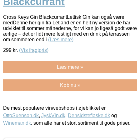
Blackcurrant
Cross Keys Gin BlackcurrantLettisk Gin kan også være
medDenne her gin fra Letland er en helt ny version de har
udviklet til sommer månederne, for vi kan jo ligeså godt være
ærlige – det er lidt mere festligt med en drink på terrassen
om sommeren end i
(Læs mere)
299
kr.
(Vis fragtpris)
Læs mere »
Køb nu »
De mest populære vinwebshops i øjeblikket er
OttoSuenson.dk
,
JyskVin.dk
,
Densidsteflaske.dk
og
Wineman.dk
, som alle har et stort sortiment til gode priser.