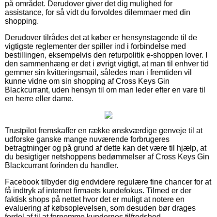
på området. Derudover giver det dig mulighed for
assistance, for så vidt du forvoldes dilemmaer med din
shopping.
Derudover tilrådes det at køber er hensynstagende til de
vigtigste reglementer der spiller ind i forbindelse med
bestillingen, eksempelvis den returpolitik e-shoppen lover. I
den sammenhæng er det i øvrigt vigtigt, at man til enhver tid
gemmer sin kvitteringsmail, således man i fremtiden vil
kunne vidne om sin shopping af Cross Keys Gin
Blackcurrant, uden hensyn til om man leder efter en vare til
en herre eller dame.
Trustpilot fremskaffer en række ønskværdige genveje til at
udforske ganske mange nuværende forbrugeres
betragtninger og på grund af dette kan det være til hjælp, at
du besigtiger netshoppens bedømmelser af Cross Keys Gin
Blackcurrant forinden du handler.
Facebook tilbyder dig endvidere regulære fine chancer for at
få indtryk af internet firmaets kundefokus. Tilmed er der
faktisk shops på nettet hvor det er muligt at notere en
evaluering af købsoplevelsen, som desuden bør drages
fordel af til at fornemme kundernes tilfredshed.