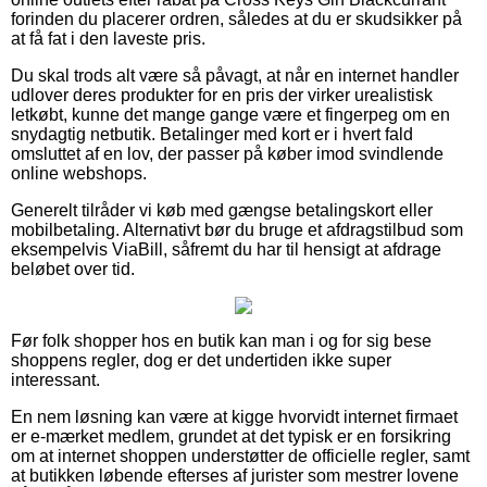
forinden du placerer ordren, således at du er skudsikker på
at få fat i den laveste pris.
Du skal trods alt være så påvagt, at når en internet handler
udlover deres produkter for en pris der virker urealistisk
letkøbt, kunne det mange gange være et fingerpeg om en
snydagtig netbutik. Betalinger med kort er i hvert fald
omsluttet af en lov, der passer på køber imod svindlende
online webshops.
Generelt tilråder vi køb med gængse betalingskort eller
mobilbetaling. Alternativt bør du bruge et afdragstilbud som
eksempelvis ViaBill, såfremt du har til hensigt at afdrage
beløbet over tid.
Før folk shopper hos en butik kan man i og for sig bese
shoppens regler, dog er det undertiden ikke super
interessant.
En nem løsning kan være at kigge hvorvidt internet firmaet
er e-mærket medlem, grundet at det typisk er en forsikring
om at internet shoppen understøtter de officielle regler, samt
at butikken løbende efterses af jurister som mestrer lovene