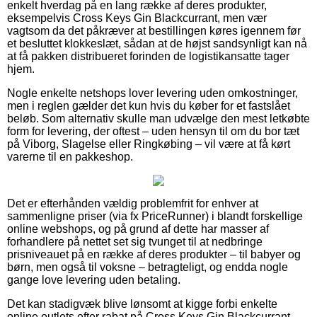
enkelt hverdag på en lang række af deres produkter,
eksempelvis Cross Keys Gin Blackcurrant, men vær
vagtsom da det påkræver at bestillingen køres igennem før
et besluttet klokkeslæt, sådan at de højst sandsynligt kan nå
at få pakken distribueret forinden de logistikansatte tager
hjem.
Nogle enkelte netshops lover levering uden omkostninger,
men i reglen gælder det kun hvis du køber for et fastslået
beløb. Som alternativ skulle man udvælge den mest letkøbte
form for levering, der oftest – uden hensyn til om du bor tæt
på Viborg, Slagelse eller Ringkøbing – vil være at få kørt
varerne til en pakkeshop.
Det er efterhånden vældig problemfrit for enhver at
sammenligne priser (via fx PriceRunner) i blandt forskellige
online webshops, og på grund af dette har masser af
forhandlere på nettet set sig tvunget til at nedbringe
prisniveauet på en række af deres produkter – til babyer og
børn, men også til voksne – betragteligt, og endda nogle
gange love levering uden betaling.
Det kan stadigvæk blive lønsomt at kigge forbi enkelte
online outlets efter rabat på Cross Keys Gin Blackcurrant