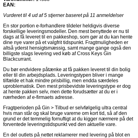
EAN:
Vurderet til
4
ud af 5 stjerner baseret på
11
anmeldelser
En stor portion e-forhandlere tildeler heldigvis diverse
forskellige leveringsmodeller. Den mest benyttede er nu til
dags at få leveret til en pakkeshop, som gør at du kan hente
dine nye varer på et valgfrit tidspunkt. Fragtmuligheden er
altså yderst hensigtsmæssig, samt mange gange også den
billigste slags levering ved køb af Cross Keys Gin
Blackcurrant.
Du bør endvidere påtænke at få pakken leveret til din bolig
eller til din arbejdsplads. Leveringstypen bliver i mange
tilfælde et hak mindre prisbillig, men endda særdeles
uproblematisk. Den mest prisbevidste leveringstype er dog
at hente pakken selv, men dette forudsætter at du er i
nærheden af e-firmaets adresse.
Fragtperioden på Gin > Tilbud er selvfølgelig ultra central
hvis man står og skal bruge varerne om kort tid, så af den
grund er det temmelig fornuftigt at du kigger nærmere på det
forventede leveringstidspunkt ved den aktuelle vare.
En del outlets på nettet reklamerer med levering på blot en