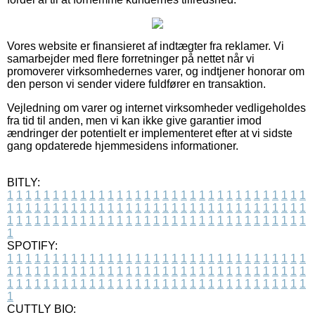
Vores website er finansieret af indtægter fra reklamer. Vi
samarbejder med flere forretninger på nettet når vi
promoverer virksomhedernes varer, og indtjener honorar om
den person vi sender videre fuldfører en transaktion.
Vejledning om varer og internet virksomheder vedligeholdes
fra tid til anden, men vi kan ikke give garantier imod
ændringer der potentielt er implementeret efter at vi sidste
gang opdaterede hjemmesidens informationer.
BITLY:
1
1
1
1
1
1
1
1
1
1
1
1
1
1
1
1
1
1
1
1
1
1
1
1
1
1
1
1
1
1
1
1
1
1
1
1
1
1
1
1
1
1
1
1
1
1
1
1
1
1
1
1
1
1
1
1
1
1
1
1
1
1
1
1
1
1
1
1
1
1
1
1
1
1
1
1
1
1
1
1
1
1
1
1
1
1
1
1
1
1
1
1
1
1
1
1
1
1
1
1
SPOTIFY:
1
1
1
1
1
1
1
1
1
1
1
1
1
1
1
1
1
1
1
1
1
1
1
1
1
1
1
1
1
1
1
1
1
1
1
1
1
1
1
1
1
1
1
1
1
1
1
1
1
1
1
1
1
1
1
1
1
1
1
1
1
1
1
1
1
1
1
1
1
1
1
1
1
1
1
1
1
1
1
1
1
1
1
1
1
1
1
1
1
1
1
1
1
1
1
1
1
1
1
1
CUTTLY BIO: