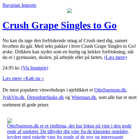
Bavarian Imports
Crush Grape Singles to Go
Nu kan du tage den forfriskende smag af Crush med dig, uanset
hvorhen du går. Med seks pakker i hver Crush Grape Singles to Go!
æske. Drikken kan nydes som en hurtig og lækker forfriskning, når
du er i gymnasiet, skolen, på arbejde eller på farten.
(Læs mere)
24.95
kr.
(Vis fragtpris)
Læs mere »
Køb nu »
De mest populære vinwebshops i øjeblikket er
OttoSuenson.dk
,
JyskVin.dk
,
Densidsteflaske.dk
og
Wineman.dk
, som alle har et stort
sortiment til gode priser.
OttoSuenson.dk er et vinfirma, der har fokus på vine i den gode
ende af spektret. De tilbyder dig vine fra de klassiske områder,
krydret med enkelte vine fra nogle af de nye og interessante