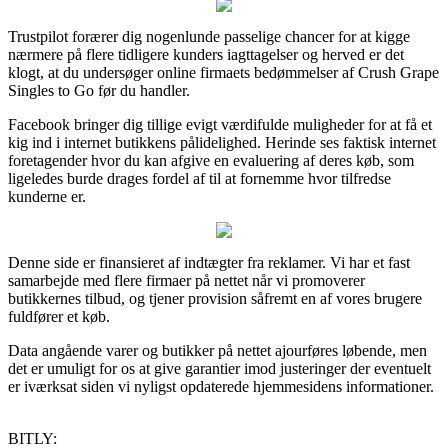
Trustpilot forærer dig nogenlunde passelige chancer for at kigge
nærmere på flere tidligere kunders iagttagelser og herved er det
klogt, at du undersøger online firmaets bedømmelser af Crush Grape
Singles to Go før du handler.
Facebook bringer dig tillige evigt værdifulde muligheder for at få et
kig ind i internet butikkens pålidelighed. Herinde ses faktisk internet
foretagender hvor du kan afgive en evaluering af deres køb, som
ligeledes burde drages fordel af til at fornemme hvor tilfredse
kunderne er.
Denne side er finansieret af indtægter fra reklamer. Vi har et fast
samarbejde med flere firmaer på nettet når vi promoverer
butikkernes tilbud, og tjener provision såfremt en af vores brugere
fuldfører et køb.
Data angående varer og butikker på nettet ajourføres løbende, men
det er umuligt for os at give garantier imod justeringer der eventuelt
er iværksat siden vi nyligst opdaterede hjemmesidens informationer.
BITLY: