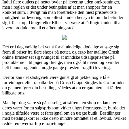
Indtil flere outlets på nettet byder på levering uden omkostninger,
men i reglen er det under betingelse af at man shopper for en
konkret sum. I øvrigt må man foretrække den mest prisbevidste
mulighed for levering, som oftest – uden hensyn til om du befinder
sig i Taastrup, Dragør eller Ribe – vil være at få fragtmanden til at
levere produkterne til et afhentningssted.
Det er i dag vældig bekvemt for almindelige dødelige at søge sig
frem til priser fra flere shops på nettet, og ergo har utallige Crush
online firmaer set sig tvunget til at mindske udsalgspriserne på
produkterne – til piger og drenge, men også til mænd og kvinder –
helt i bund, og endda nogle gange præstere fragtfri levering.
Derfor kan det stadigvæk være gunstigt at tjekke nogle få e-
forretninger efter rabatkoder på Crush Grape Singles to Go forinden
du gennemfører din bestilling, således at du er garanteret at få den
billigste pris.
Man bør dog være så påpasselig, at såfremt en shop reklamerer
deres varer for en salgspris som virker uhørt fremragende, burde det
i nogle tilfælde være et faresignal om en uægte butik. Bestillinger
med betalingskort er ikke desto mindre omfattet af et lovbud, hvilket
redder en overfor fup e-forretninger.