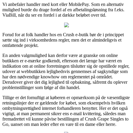
Vi anbefaler handler med kort eller MobilePay. Som en alternativ
mulighed burde du drage fordel af en afbetalingsløsning fra f.eks.
ViaBill, når du ser en fordel i at dække beløbet over tid.
Forud for at folk handler hos en Crush e-butik bør de i princippet
sætte sig ind i virksomhedens regler, men det er almindeligvis et
omfattende projekt.
En anden valgmulighed kan derfor være at granske om online
butikken er e-mærke godkendt, eftersom det længe har været en
indikation om at online forretningen tilslutter sig de opstillede regler,
udover at webbutikken lejlighedsvis gennemses af sagkyndige som
har den nødvendige knowhow om reglementet på området.
Derudover giver det dig lejlighed til opbakning, såfremt du oplever
problemstillinger som følge af din handel.
Tillige er det fornuftigt at køberen er opmærksom på de væsentligste
retningslinjer der er gældende for købet, som eksempelvis hvilken
ombytningsrettighed internet forhandleren benytter. Her er det også
vigtigt, at man permanent sikrer ens e-mail kvittering, således man
fremadrettet vil kunne påvise bestillingen af Crush Grape Singles to
Go, uanset om man leder efter en vare til en dame eller herre.