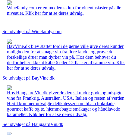
Winefamly.com er en medlemsklub for vinentusiaster på alle
niveauer. Klik her for at se deres udvalg.
Se udvalget på Winefamly.com
BayVine.dk blev startet fordi de gerne ville give deres kunder
muligheden for at smage vin fra flere lande, og prøve de
forskellige druer man dyrker vin på. Hos dem behøver du
derfor heller ikke at købe 6 eller 12 flasker af samme vin. Klik
her for at se deres udvalg.
Se udvalget på BayVine.dk
Hos HaugaardVin.dk giver de deres kunder gode og udsøgte
vine fra Frankrig, Australien, USA, Italien og resten af verden.
Hertil kommer udvalgte delikatesser som bl.a. chokolade,
gourmet kaffe og te, hjemmebagte småkager og håndlavede
karameller. Klik her for at se deres udvalg.
Se udvalget på HaugaardVin.dk