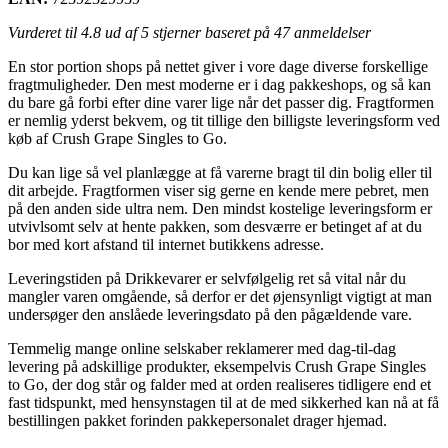
Vurderet til
4.8
ud af 5 stjerner baseret på
47
anmeldelser
En stor portion shops på nettet giver i vore dage diverse forskellige
fragtmuligheder. Den mest moderne er i dag pakkeshops, og så kan
du bare gå forbi efter dine varer lige når det passer dig. Fragtformen
er nemlig yderst bekvem, og tit tillige den billigste leveringsform ved
køb af Crush Grape Singles to Go.
Du kan lige så vel planlægge at få varerne bragt til din bolig eller til
dit arbejde. Fragtformen viser sig gerne en kende mere pebret, men
på den anden side ultra nem. Den mindst kostelige leveringsform er
utvivlsomt selv at hente pakken, som desværre er betinget af at du
bor med kort afstand til internet butikkens adresse.
Leveringstiden på Drikkevarer er selvfølgelig ret så vital når du
mangler varen omgående, så derfor er det øjensynligt vigtigt at man
undersøger den anslåede leveringsdato på den pågældende vare.
Temmelig mange online selskaber reklamerer med dag-til-dag
levering på adskillige produkter, eksempelvis Crush Grape Singles
to Go, der dog står og falder med at orden realiseres tidligere end et
fast tidspunkt, med hensynstagen til at de med sikkerhed kan nå at få
bestillingen pakket forinden pakkepersonalet drager hjemad.