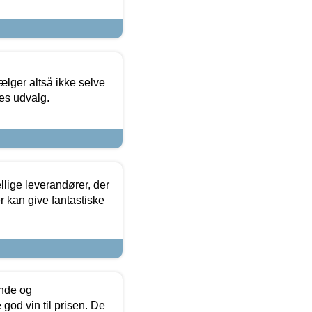
ælger altså ikke selve
res udvalg.
lige leverandører, der
r kan give fantastiske
unde og
od vin til prisen. De