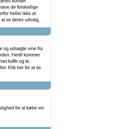
 deres kunder
røve de forskellige
for heller ikke at
r at se deres udvalg.
 og udsøgte vine fra
erden. Hertil kommer
et kaffe og te,
. Klik her for at se
ulighed for at købe vin