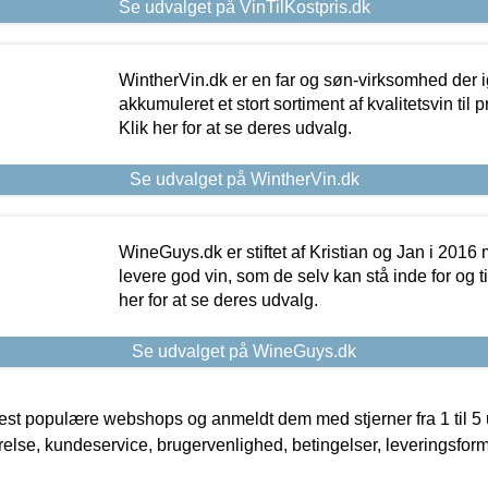
Se udvalget på VinTilKostpris.dk
WintherVin.dk er en far og søn-virksomhed der 
akkumuleret et stort sortiment af kvalitetsvin til pri
Klik her for at se deres udvalg.
Se udvalget på WintherVin.dk
WineGuys.dk er stiftet af Kristian og Jan i 2016
levere god vin, som de selv kan stå inde for og til
her for at se deres udvalg.
Se udvalget på WineGuys.dk
t populære webshops og anmeldt dem med stjerner fra 1 til 5 ud
rrelse, kundeservice, brugervenlighed, betingelser, leveringsfor