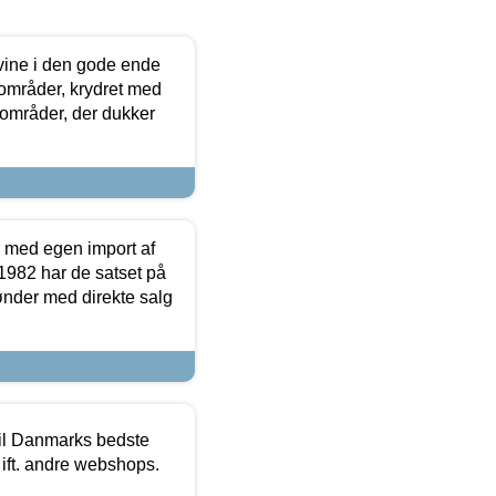
 vine i den gode ende
e områder, krydret med
 områder, der dukker
r med egen import af
i 1982 har de satset på
ønder med direkte salg
 til Danmarks bedste
 ift. andre webshops.