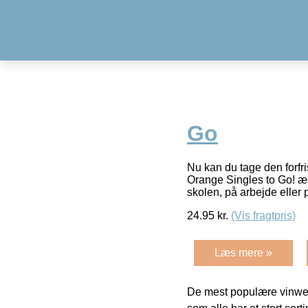
Go
Nu kan du tage den forf
Orange Singles to Go! æs
skolen, på arbejde eller 
24.95
kr.
(Vis fragtpris)
Læs mere »
De mest populære vinweb