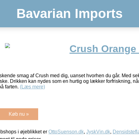
Bavarian Imports
Crush Orange 
riskende smag af Crush med dig, uanset hvorhen du går. Med sek
ke. Drikken kan nydes som en hurtig og lækker forfriskning, når
på farten.
(Læs mere)
Køb nu »
shops i øjeblikket er
OttoSuenson.dk
,
JyskVin.dk
,
Densidstefl