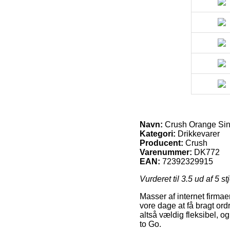
Navn:
Crush Orange Sin
Kategori:
Drikkevarer
Producent:
Crush
Varenummer:
DK772
EAN:
72392329915
Vurderet til
3.5
ud af 5 st
Masser af internet firma
vore dage at få bragt ord
altså vældig fleksibel, 
to Go.