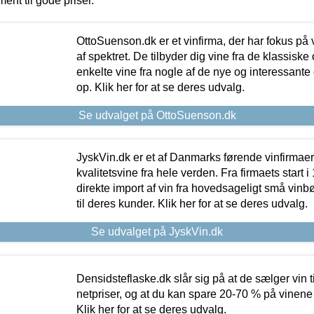
ment til gode priser.
OttoSuenson.dk er et vinfirma, der har fokus på
af spektret. De tilbyder dig vine fra de klassisk
enkelte vine fra nogle af de nye og interessante
op. Klik her for at se deres udvalg.
Se udvalget på OttoSuenson.dk
JyskVin.dk er et af Danmarks førende vinfirmae
kvalitetsvine fra hele verden. Fra firmaets start 
direkte import af vin fra hovedsageligt små vinb
til deres kunder. Klik her for at se deres udvalg.
Se udvalget på JyskVin.dk
Densidsteflaske.dk slår sig på at de sælger vin
netpriser, og at du kan spare 20-70 % på vinene
Klik her for at se deres udvalg.