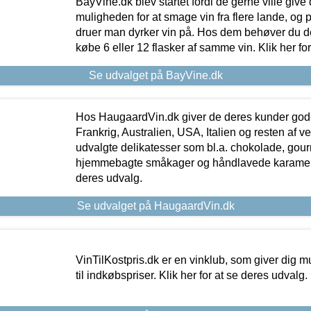
BayVine.dk blev startet fordi de gerne ville give
muligheden for at smage vin fra flere lande, og p
druer man dyrker vin på. Hos dem behøver du der
købe 6 eller 12 flasker af samme vin. Klik her fo
Se udvalget på BayVine.dk
Hos HaugaardVin.dk giver de deres kunder gode
Frankrig, Australien, USA, Italien og resten af v
udvalgte delikatesser som bl.a. chokolade, gourm
hjemmebagte småkager og håndlavede karameller
deres udvalg.
Se udvalget på HaugaardVin.dk
VinTilKostpris.dk er en vinklub, som giver dig m
til indkøbspriser. Klik her for at se deres udvalg.