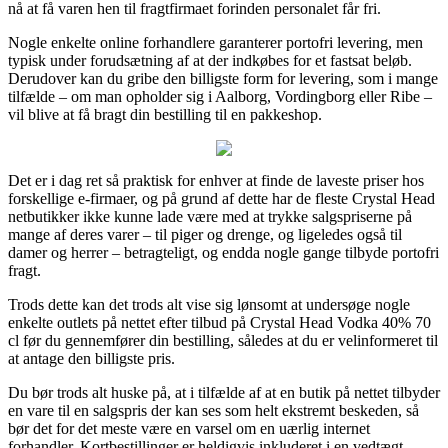
nå at få varen hen til fragtfirmaet forinden personalet får fri.
Nogle enkelte online forhandlere garanterer portofri levering, men
typisk under forudsætning af at der indkøbes for et fastsat beløb.
Derudover kan du gribe den billigste form for levering, som i mange
tilfælde – om man opholder sig i Aalborg, Vordingborg eller Ribe –
vil blive at få bragt din bestilling til en pakkeshop.
Det er i dag ret så praktisk for enhver at finde de laveste priser hos
forskellige e-firmaer, og på grund af dette har de fleste Crystal Head
netbutikker ikke kunne lade være med at trykke salgspriserne på
mange af deres varer – til piger og drenge, og ligeledes også til
damer og herrer – betragteligt, og endda nogle gange tilbyde portofri
fragt.
Trods dette kan det trods alt vise sig lønsomt at undersøge nogle
enkelte outlets på nettet efter tilbud på Crystal Head Vodka 40% 70
cl før du gennemfører din bestilling, således at du er velinformeret til
at antage den billigste pris.
Du bør trods alt huske på, at i tilfælde af at en butik på nettet tilbyder
en vare til en salgspris der kan ses som helt ekstremt beskeden, så
bør det for det meste være en varsel om en uærlig internet
forhandler. Kortbestillinger er heldigvis inkluderet i en vedtægt,