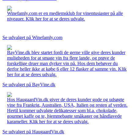
Winefamly.com er en medlemsklub for vinentusiaster på alle
niveauer. Klik her for at se deres udvalg.
Se udvalget på Winefamly.com
BayVine.dk blev startet fordi de gerne ville give deres kunder
muligheden for at smage vin fra flere lande, og prøve de
forskellige druer man dyrker vin på. Hos dem behøver du
derfor heller ikke at købe 6 eller 12 flasker af samme vin. Klik
her for at se deres udvalg.
Se udvalget på BayVine.dk
Hos HaugaardVin.dk giver de deres kunder gode og udsøgte
vine fra Frankrig, Australien, USA, Italien og resten af verden.
Hertil kommer udvalgte delikatesser som bl.a. chokolade,
gourmet kaffe og te, hjemmebagte småkager og håndlavede
karameller. Klik her for at se deres udvalg.
Se udvalget på HaugaardVin.dk