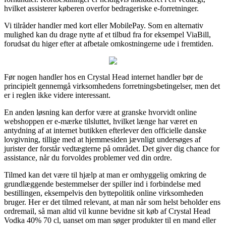
hvilket assisterer køberen overfor bedrageriske e-forretninger.
Vi tilråder handler med kort eller MobilePay. Som en alternativ
mulighed kan du drage nytte af et tilbud fra for eksempel ViaBill,
forudsat du higer efter at afbetale omkostningerne ude i fremtiden.
Før nogen handler hos en Crystal Head internet handler bør de
principielt gennemgå virksomhedens forretningsbetingelser, men det
er i reglen ikke videre interessant.
En anden løsning kan derfor være at granske hvorvidt online
webshoppen er e-mærke tilsluttet, hvilket længe har været en
antydning af at internet butikken efterlever den officielle danske
lovgivning, tillige med at hjemmesiden jævnligt undersøges af
jurister der forstår vedtægterne på området. Det giver dig chance for
assistance, når du forvoldes problemer ved din ordre.
Tilmed kan det være til hjælp at man er omhyggelig omkring de
grundlæggende bestemmelser der spiller ind i forbindelse med
bestillingen, eksempelvis den byttepolitik online virksomheden
bruger. Her er det tilmed relevant, at man når som helst beholder ens
ordremail, så man altid vil kunne bevidne sit køb af Crystal Head
Vodka 40% 70 cl, uanset om man søger produkter til en mand eller