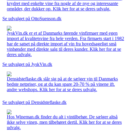
krydret med enkelte vine fra nogle af de nye og interessante
områder, der dukker op. Klik her for at se deres udvalg.
Se udvalget på OttoSuenson.dk
JyskVin.dk er et af Danmarks førende vinfirmaer med egen
import af kvalitetsvine fra hele verden. Fra firmaets start i 1982
har de satset på direkte import af vin fra hovedsageligt små
vinbønder med direkte salg til deres kunder. Klik her for at se
deres udvalg.
Se udvalget på JyskVin.dk
Densidsteflaske.dk slår sig på at de sælger vin til Danmarks
bedste netpriser, og at du kan spare 20-70 % på vinene ift.
andre webshops. Klik her for at se deres udvalg.
Se udvalget på Densidsteflaske.dk
Hos Wineman.dk finder du alt i vintilbehør. De sælger altså
ikke selve vinen, men tilbehøret dertil. Klik her for at se deres
udvalg.