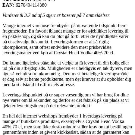
EAN:
6270404114380
Vurderet til
3.7
ud af 5 stjerner baseret på
7
anmeldelser
Mange internet varehuse frembyder på nuværende tidspunkt flere
fragtmetoder. En favorit iblandt mange er for øjeblikket levering til
en pakkeshop, og så kan du blot gå forbi efter de nyindkøbte varer
på et selvvalgt tidspunkt. Leveringsformen er altså rigtig
ukompliceret, samt oftest endvidere den mest prisbevidste
leveringsmanér ved køb af Crystal Head Vodka 40% 70 cl.
Du kunne ligeledes påtænke at vælge at få leveret til din bolig eller
ud på din arbejdsplads. Muligheden er uheldigvis en tak dyrere, men
lige så vel ultra fremkommelig. Den mest betalelige leveringsmåde
er dog selv at hente produkterne, men det kræver at du opholder dig
med kort afstand til e-firmaets adresse.
Leveringstidspunktet på er super væsentlig om vi har brug for dine
nye varer om få sekunder, og derfor er det faktisk på sin plads at vi
tjekker leveringstiden på det relevante produkt.
En hel del internet webshops frembyder 1 hverdags levering på
mange af butikkens produkter, eksempelvis Crystal Head Vodka
40% 70 cl, men som ikke desto mindre stiller krav om at bestillingen
gennemføres inden et givent klokkeslæt, sådan at de garanteret kan