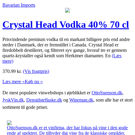
Bavarian Imports
Crystal Head Vodka 40% 70 cl
Prisvindende premium vodka til en markant billigere pris end andre
steder i Danmark, der er fremstillet i Canada. Crystal Head er
firedobbelt destilleret, og filtreret syv gange, hvoraf tre er gennem
quartz-krystaller også kendt som Herkimer diamanter. En
(Læs
mere)
370.99
kr.
(Vis fragtpris)
Læs mere »
Køb nu »
De mest populære vinwebshops i øjeblikket er
OttoSuenson.dk
,
JyskVin.dk
,
Densidsteflaske.dk
og
Wineman.dk
, som alle har et stort
sortiment til gode priser.
OttoSuenson.dk er et vinfirma, der har fokus på vine i den gode
ende af spektret. De tilbyder dig vine fra de klassiske områder,