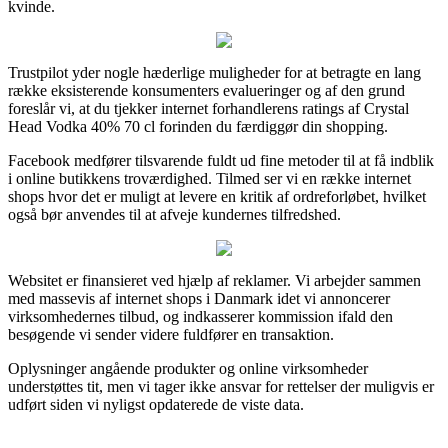
kvinde.
Trustpilot yder nogle hæderlige muligheder for at betragte en lang
række eksisterende konsumenters evalueringer og af den grund
foreslår vi, at du tjekker internet forhandlerens ratings af Crystal
Head Vodka 40% 70 cl forinden du færdiggør din shopping.
Facebook medfører tilsvarende fuldt ud fine metoder til at få indblik
i online butikkens troværdighed. Tilmed ser vi en række internet
shops hvor det er muligt at levere en kritik af ordreforløbet, hvilket
også bør anvendes til at afveje kundernes tilfredshed.
Websitet er finansieret ved hjælp af reklamer. Vi arbejder sammen
med massevis af internet shops i Danmark idet vi annoncerer
virksomhedernes tilbud, og indkasserer kommission ifald den
besøgende vi sender videre fuldfører en transaktion.
Oplysninger angående produkter og online virksomheder
understøttes tit, men vi tager ikke ansvar for rettelser der muligvis er
udført siden vi nyligst opdaterede de viste data.