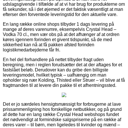
udslagsgivende i tilfælde af at vi har brug for produkterne om
få sekunder, så i det øjemed er det faktisk væsentligt at man
efterser den forventede leveringstid for den aktuelle vare.
En lang række online shops tilbyder 1 dags levering på
mange af deres varenumre, eksempelvis Crystal Head –
Vodka 70 cl., men vær obs på at det afhænger af at ordren
køres igennem forinden et givent tidspunkt, så de med
sikkerhed kan nå at få pakken afsted forinden
logistikmedarbejderne får fri.
En hel del forhandlere på nettet tilbyder fragt uden
beregning, men i reglen forudsætter det at der aftages for et
fastslået beløb. Derudover kan du gribe den billigste
leveringsmodel, hvilket typisk – uafhængig om man
opholder sig nær Kolding, Thisted eller Struer – vil blive at få
fragtmanden til at levere din pakke til et afhentningssted.
Det er jo særdeles hensigtsmæssigt for forbrugerne at lave
prissammenligning hos forskellige netbutikker, og på grund
af dette har en lang række Crystal Head webshops fundet
det nødvendigt at formindske salgspriserne på en række af
deres varer – til børn, men ligeledes til kvinder og mænd –