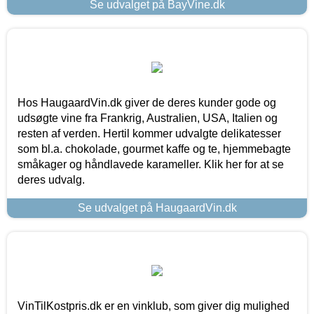
Se udvalget på BayVine.dk
Hos HaugaardVin.dk giver de deres kunder gode og
udsøgte vine fra Frankrig, Australien, USA, Italien og
resten af verden. Hertil kommer udvalgte delikatesser
som bl.a. chokolade, gourmet kaffe og te, hjemmebagte
småkager og håndlavede karameller. Klik her for at se
deres udvalg.
Se udvalget på HaugaardVin.dk
VinTilKostpris.dk er en vinklub, som giver dig mulighed