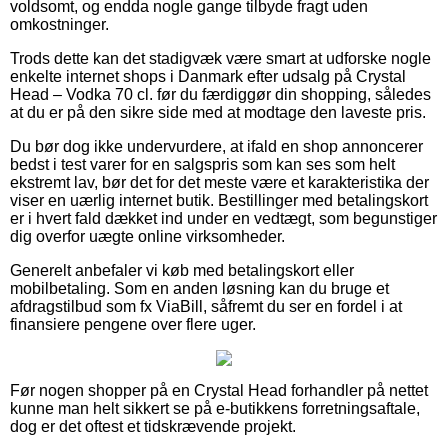
voldsomt, og endda nogle gange tilbyde fragt uden
omkostninger.
Trods dette kan det stadigvæk være smart at udforske nogle
enkelte internet shops i Danmark efter udsalg på Crystal
Head – Vodka 70 cl. før du færdiggør din shopping, således
at du er på den sikre side med at modtage den laveste pris.
Du bør dog ikke undervurdere, at ifald en shop annoncerer
bedst i test varer for en salgspris som kan ses som helt
ekstremt lav, bør det for det meste være et karakteristika der
viser en uærlig internet butik. Bestillinger med betalingskort
er i hvert fald dækket ind under en vedtægt, som begunstiger
dig overfor uægte online virksomheder.
Generelt anbefaler vi køb med betalingskort eller
mobilbetaling. Som en anden løsning kan du bruge et
afdragstilbud som fx ViaBill, såfremt du ser en fordel i at
finansiere pengene over flere uger.
Før nogen shopper på en Crystal Head forhandler på nettet
kunne man helt sikkert se på e-butikkens forretningsaftale,
dog er det oftest et tidskrævende projekt.