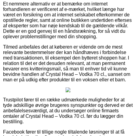
Et nemmere alternativ er at bemærke om internet
forhandleren er verificeret af e-mærket, hvilket længe har
været en forsikring om at internet selskabet efterkommer de
opstillede regler, samt at online butikken undertiden efterses
af eksperter som har nøje kendskab til de gældende vilkår.
Dette er en god genvej til en håndsrækning, for så vidt du
oplever problemstillinger med din shopping.
Tilmed anbefales det at køberen er vidende om de mest
relevante bestemmelser der kan håndhæves i forbindelse
med transaktionen, til eksempel den bytteret shoppen har. I
relation til det er det desuden relevant, at man permanent
bevarer ens kvitteringsmail, så man til enhver tid vil kunne
bevidne handlen af Crystal Head – Vodka 70 cl., uanset om
man er på udkig efter produkter til en voksen eller et barn.
Trustpilot fører til en række udmærkede muligheder for at
tyde adskillige øvrige brugeres synspunkter og derved er det
anbefalelsesværdigt, at du undersøger online firmaets
omtaler af Crystal Head – Vodka 70 cl. før du lægger din
bestilling.
Facebook fører til tillige nogle tiltalende løsninger til at få