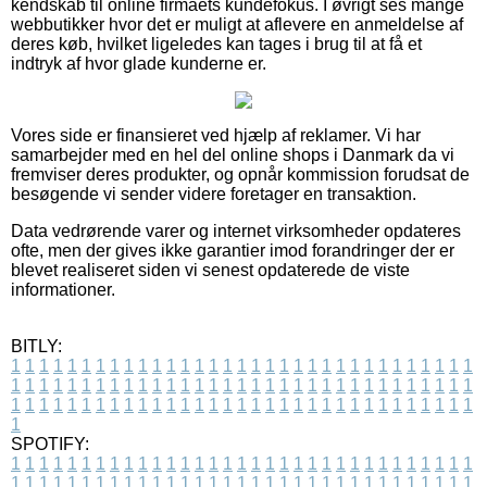
kendskab til online firmaets kundefokus. I øvrigt ses mange
webbutikker hvor det er muligt at aflevere en anmeldelse af
deres køb, hvilket ligeledes kan tages i brug til at få et
indtryk af hvor glade kunderne er.
Vores side er finansieret ved hjælp af reklamer. Vi har
samarbejder med en hel del online shops i Danmark da vi
fremviser deres produkter, og opnår kommission forudsat de
besøgende vi sender videre foretager en transaktion.
Data vedrørende varer og internet virksomheder opdateres
ofte, men der gives ikke garantier imod forandringer der er
blevet realiseret siden vi senest opdaterede de viste
informationer.
BITLY:
1
1
1
1
1
1
1
1
1
1
1
1
1
1
1
1
1
1
1
1
1
1
1
1
1
1
1
1
1
1
1
1
1
1
1
1
1
1
1
1
1
1
1
1
1
1
1
1
1
1
1
1
1
1
1
1
1
1
1
1
1
1
1
1
1
1
1
1
1
1
1
1
1
1
1
1
1
1
1
1
1
1
1
1
1
1
1
1
1
1
1
1
1
1
1
1
1
1
1
1
SPOTIFY:
1
1
1
1
1
1
1
1
1
1
1
1
1
1
1
1
1
1
1
1
1
1
1
1
1
1
1
1
1
1
1
1
1
1
1
1
1
1
1
1
1
1
1
1
1
1
1
1
1
1
1
1
1
1
1
1
1
1
1
1
1
1
1
1
1
1