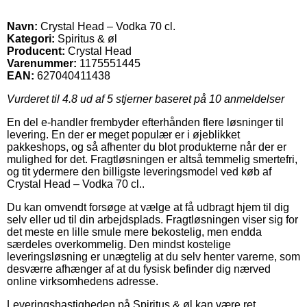
Navn:
Crystal Head – Vodka 70 cl.
Kategori:
Spiritus & øl
Producent:
Crystal Head
Varenummer:
1175551445
EAN:
627040411438
Vurderet til
4.8
ud af 5 stjerner baseret på
10
anmeldelser
En del e-handler frembyder efterhånden flere løsninger til
levering. En der er meget populær er i øjeblikket
pakkeshops, og så afhenter du blot produkterne når der er
mulighed for det. Fragtløsningen er altså temmelig smertefri,
og tit ydermere den billigste leveringsmodel ved køb af
Crystal Head – Vodka 70 cl..
Du kan omvendt forsøge at vælge at få udbragt hjem til dig
selv eller ud til din arbejdsplads. Fragtløsningen viser sig for
det meste en lille smule mere bekostelig, men endda
særdeles overkommelig. Den mindst kostelige
leveringsløsning er unægtelig at du selv henter varerne, som
desværre afhænger af at du fysisk befinder dig nærved
online virksomhedens adresse.
Leveringshastigheden på Spiritus & øl kan være ret