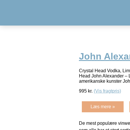
John Alexan
Crystal Head Vodka, Limit
Head John Alexander – L
amerikanske kunster Jo
995
kr.
(Vis fragtpris)
Læs mere »
De mest populære vinweb