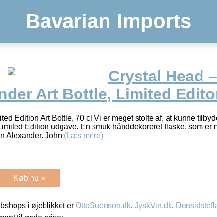
Bavarian Imports
Crystal Head 
der Art Bottle, Limited Edit
ed Edition Art Bottle, 70 cl Vi er meget stolte af, at kunne tilb
imited Edition udgave. En smuk hånddekoreret flaske, som er m
hn Alexander. John
(Læs mere)
Køb nu »
shops i øjeblikket er
OttoSuenson.dk
,
JyskVin.dk
,
Densidstefl