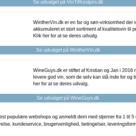
Se udvalget på VinTilKostpris.dk
WintherVin.dk er en far og søn-virksomhed der 
akkumuleret et stort sortiment af kvalitetsvin til pri
Klik her for at se deres udvalg.
Se udvalget på WintherVin.dk
WineGuys.dk er stiftet af Kristian og Jan i 2016
levere god vin, som de selv kan stå inde for og til
her for at se deres udvalg.
Se udvalget på WineGuys.dk
t populære webshops og anmeldt dem med stjerner fra 1 til 5 ud
rrelse, kundeservice, brugervenlighed, betingelser, leveringsfor