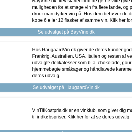
BayVine.dk blev startet fordi de gerne ville give
muligheden for at smage vin fra flere lande, og p
druer man dyrker vin på. Hos dem behøver du der
købe 6 eller 12 flasker af samme vin. Klik her fo
Se udvalget på BayVine.dk
Hos HaugaardVin.dk giver de deres kunder gode
Frankrig, Australien, USA, Italien og resten af v
udvalgte delikatesser som bl.a. chokolade, gourm
hjemmebagte småkager og håndlavede karameller
deres udvalg.
Se udvalget på HaugaardVin.dk
VinTilKostpris.dk er en vinklub, som giver dig m
til indkøbspriser. Klik her for at se deres udvalg.