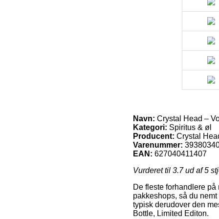
Navn:
Crystal Head – Vod
Kategori:
Spiritus & øl
Producent:
Crystal Hea
Varenummer:
3938034
EAN:
627040411407
Vurderet til
3.7
ud af 5 st
De fleste forhandlere på n
pakkeshops, så du nemt s
typisk derudover den mes
Bottle, Limited Editon.