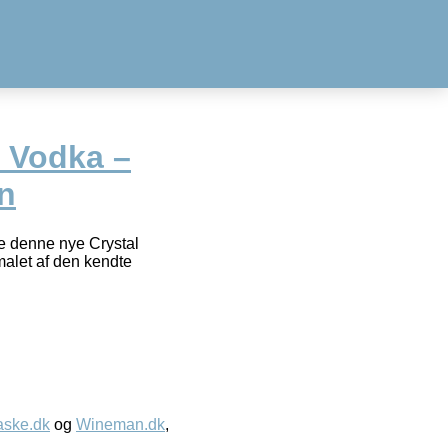
– Vodka –
on
yde denne nye Crystal
alet af den kendte
aske.dk
og
Wineman.dk
,