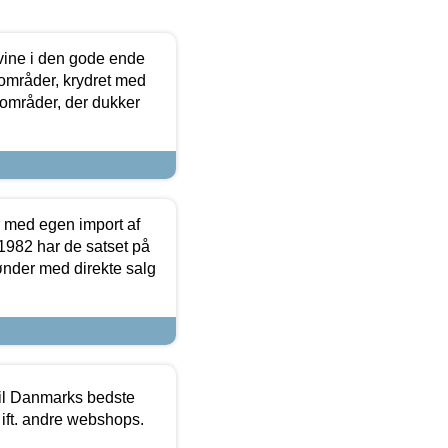
 vine i den gode ende
e områder, krydret med
 områder, der dukker
r med egen import af
i 1982 har de satset på
ønder med direkte salg
 til Danmarks bedste
 ift. andre webshops.