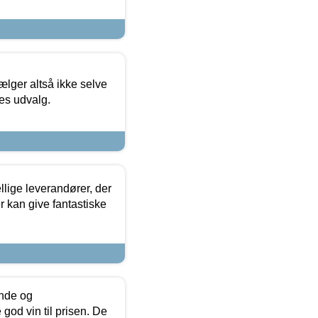
ælger altså ikke selve
res udvalg.
lige leverandører, der
r kan give fantastiske
unde og
od vin til prisen. De