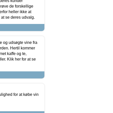
 deres kunder
røve de forskellige
for heller ikke at
r at se deres udvalg.
 og udsøgte vine fra
erden. Hertil kommer
et kaffe og te,
. Klik her for at se
ulighed for at købe vin