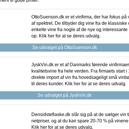
ment til gode priser.
OttoSuenson.dk er et vinfirma, der har fokus på
af spektret. De tilbyder dig vine fra de klassisk
enkelte vine fra nogle af de nye og interessante
op. Klik her for at se deres udvalg.
Se udvalget på OttoSuenson.dk
JyskVin.dk er et af Danmarks førende vinfirmae
kvalitetsvine fra hele verden. Fra firmaets start 
direkte import af vin fra hovedsageligt små vinb
til deres kunder. Klik her for at se deres udvalg.
Se udvalget på JyskVin.dk
Densidsteflaske.dk slår sig på at de sælger vin
netpriser, og at du kan spare 20-70 % på vinene
Klik her for at se deres udvalg.