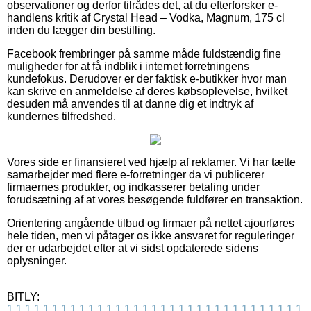
observationer og derfor tilrådes det, at du efterforsker e-
handlens kritik af Crystal Head – Vodka, Magnum, 175 cl
inden du lægger din bestilling.
Facebook frembringer på samme måde fuldstændig fine
muligheder for at få indblik i internet forretningens
kundefokus. Derudover er der faktisk e-butikker hvor man
kan skrive en anmeldelse af deres købsoplevelse, hvilket
desuden må anvendes til at danne dig et indtryk af
kundernes tilfredshed.
Vores side er finansieret ved hjælp af reklamer. Vi har tætte
samarbejder med flere e-forretninger da vi publicerer
firmaernes produkter, og indkasserer betaling under
forudsætning af at vores besøgende fuldfører en transaktion.
Orientering angående tilbud og firmaer på nettet ajourføres
hele tiden, men vi påtager os ikke ansvaret for reguleringer
der er udarbejdet efter at vi sidst opdaterede sidens
oplysninger.
BITLY:
1
1
1
1
1
1
1
1
1
1
1
1
1
1
1
1
1
1
1
1
1
1
1
1
1
1
1
1
1
1
1
1
1