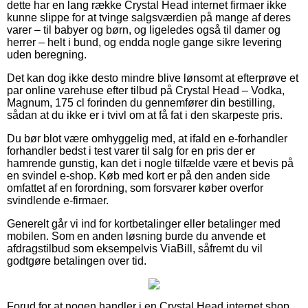
dette har en lang række Crystal Head internet firmaer ikke
kunne slippe for at tvinge salgsværdien på mange af deres
varer – til babyer og børn, og ligeledes også til damer og
herrer – helt i bund, og endda nogle gange sikre levering
uden beregning.
Det kan dog ikke desto mindre blive lønsomt at efterprøve et
par online varehuse efter tilbud på Crystal Head – Vodka,
Magnum, 175 cl forinden du gennemfører din bestilling,
sådan at du ikke er i tvivl om at få fat i den skarpeste pris.
Du bør blot være omhyggelig med, at ifald en e-forhandler
forhandler bedst i test varer til salg for en pris der er
hamrende gunstig, kan det i nogle tilfælde være et bevis på
en svindel e-shop. Køb med kort er på den anden side
omfattet af en forordning, som forsvarer køber overfor
svindlende e-firmaer.
Generelt går vi ind for kortbetalinger eller betalinger med
mobilen. Som en anden løsning burde du anvende et
afdragstilbud som eksempelvis ViaBill, såfremt du vil
godtgøre betalingen over tid.
Forud for at nogen handler i en Crystal Head internet shop