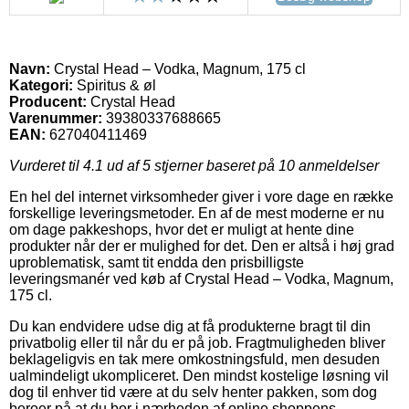
Navn:
Crystal Head – Vodka, Magnum, 175 cl
Kategori:
Spiritus & øl
Producent:
Crystal Head
Varenummer:
39380337688665
EAN:
627040411469
Vurderet til
4.1
ud af 5 stjerner baseret på
10
anmeldelser
En hel del internet virksomheder giver i vore dage en række
forskellige leveringsmetoder. En af de mest moderne er nu
om dage pakkeshops, hvor det er muligt at hente dine
produkter når der er mulighed for det. Den er altså i høj grad
uproblematisk, samt tit endda den prisbilligste
leveringsmanér ved køb af Crystal Head – Vodka, Magnum,
175 cl.
Du kan endvidere udse dig at få produkterne bragt til din
privatbolig eller til når du er på job. Fragtmuligheden bliver
beklageligvis en tak mere omkostningsfuld, men desuden
ualmindeligt ukompliceret. Den mindst kostelige løsning vil
dog til enhver tid være at du selv henter pakken, som dog
beroer på at du bor i nærheden af online shoppens