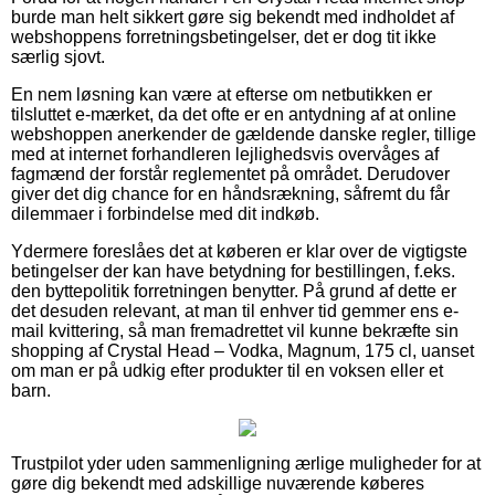
burde man helt sikkert gøre sig bekendt med indholdet af
webshoppens forretningsbetingelser, det er dog tit ikke
særlig sjovt.
En nem løsning kan være at efterse om netbutikken er
tilsluttet e-mærket, da det ofte er en antydning af at online
webshoppen anerkender de gældende danske regler, tillige
med at internet forhandleren lejlighedsvis overvåges af
fagmænd der forstår reglementet på området. Derudover
giver det dig chance for en håndsrækning, såfremt du får
dilemmaer i forbindelse med dit indkøb.
Ydermere foreslåes det at køberen er klar over de vigtigste
betingelser der kan have betydning for bestillingen, f.eks.
den byttepolitik forretningen benytter. På grund af dette er
det desuden relevant, at man til enhver tid gemmer ens e-
mail kvittering, så man fremadrettet vil kunne bekræfte sin
shopping af Crystal Head – Vodka, Magnum, 175 cl, uanset
om man er på udkig efter produkter til en voksen eller et
barn.
Trustpilot yder uden sammenligning ærlige muligheder for at
gøre dig bekendt med adskillige nuværende køberes