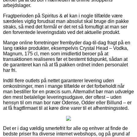
arbejdslager.
Fragtperioden på Spiritus & øl kan i nogle tilfælde være
særdeles vigtig forudsat man absolut skal bruge din pakke
straks, så med det formål er det ret så fornuftigt at man ser
den forventede leveringsdato ved det aktuelle produkt.
Mange online forretninger frembyder dag-til-dag fragt på en
lang række produkter, eksempelvis Crystal Head – Vodka,
Magnum, 175 cl, men som imidlertid beroer på at
transaktionen realiseres før et bestemt tidspunkt, sådan at
de garanteret kan nå at få pakken ordnet inden personalet
har fri.
Indtil flere outlets på nettet garanterer levering uden
omkostninger, men i mange tilfælde er det forbeholdt når
man bestiller for en præcis sum. Alternativt bør man udvælge
den mest betalelige leveringsudgave, der oftest – uden
hensyn til om man bor nær Odense, Odder eller Billund – er
at få fragtfirmaet til at køre dine varer til et afhentningssted.
Det er i dag vældig smertefrit for alle og enhver at finde de
bedste priser fra diverse internet webshops, og på grund af