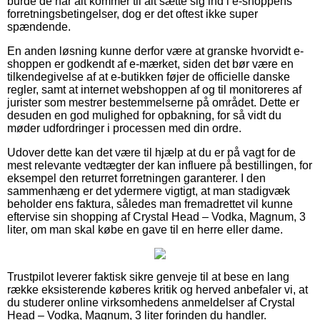
burde de når alt kommer til alt sætte sig ind i e-shoppens
forretningsbetingelser, dog er det oftest ikke super
spændende.
En anden løsning kunne derfor være at granske hvorvidt e-
shoppen er godkendt af e-mærket, siden det bør være en
tilkendegivelse af at e-butikken føjer de officielle danske
regler, samt at internet webshoppen af og til monitoreres af
jurister som mestrer bestemmelserne på området. Dette er
desuden en god mulighed for opbakning, for så vidt du
møder udfordringer i processen med din ordre.
Udover dette kan det være til hjælp at du er på vagt for de
mest relevante vedtægter der kan influere på bestillingen, for
eksempel den returret forretningen garanterer. I den
sammenhæng er det ydermere vigtigt, at man stadigvæk
beholder ens faktura, således man fremadrettet vil kunne
eftervise sin shopping af Crystal Head – Vodka, Magnum, 3
liter, om man skal købe en gave til en herre eller dame.
Trustpilot leverer faktisk sikre genveje til at bese en lang
række eksisterende køberes kritik og herved anbefaler vi, at
du studerer online virksomhedens anmeldelser af Crystal
Head – Vodka, Magnum, 3 liter forinden du handler.