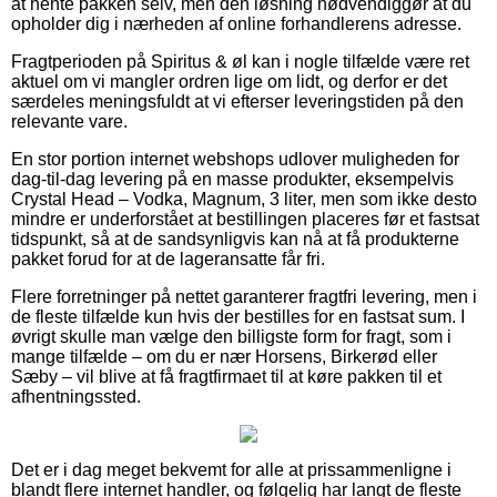
at hente pakken selv, men den løsning nødvendiggør at du
opholder dig i nærheden af online forhandlerens adresse.
Fragtperioden på Spiritus & øl kan i nogle tilfælde være ret
aktuel om vi mangler ordren lige om lidt, og derfor er det
særdeles meningsfuldt at vi efterser leveringstiden på den
relevante vare.
En stor portion internet webshops udlover muligheden for
dag-til-dag levering på en masse produkter, eksempelvis
Crystal Head – Vodka, Magnum, 3 liter, men som ikke desto
mindre er underforstået at bestillingen placeres før et fastsat
tidspunkt, så at de sandsynligvis kan nå at få produkterne
pakket forud for at de lageransatte får fri.
Flere forretninger på nettet garanterer fragtfri levering, men i
de fleste tilfælde kun hvis der bestilles for en fastsat sum. I
øvrigt skulle man vælge den billigste form for fragt, som i
mange tilfælde – om du er nær Horsens, Birkerød eller
Sæby – vil blive at få fragtfirmaet til at køre pakken til et
afhentningssted.
Det er i dag meget bekvemt for alle at prissammenligne i
blandt flere internet handler, og følgelig har langt de fleste