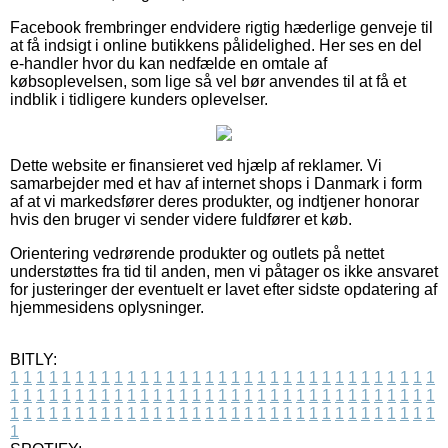
Facebook frembringer endvidere rigtig hæderlige genveje til
at få indsigt i online butikkens pålidelighed. Her ses en del
e-handler hvor du kan nedfælde en omtale af
købsoplevelsen, som lige så vel bør anvendes til at få et
indblik i tidligere kunders oplevelser.
Dette website er finansieret ved hjælp af reklamer. Vi
samarbejder med et hav af internet shops i Danmark i form
af at vi markedsfører deres produkter, og indtjener honorar
hvis den bruger vi sender videre fuldfører et køb.
Orientering vedrørende produkter og outlets på nettet
understøttes fra tid til anden, men vi påtager os ikke ansvaret
for justeringer der eventuelt er lavet efter sidste opdatering af
hjemmesidens oplysninger.
BITLY:
1
1
1
1
1
1
1
1
1
1
1
1
1
1
1
1
1
1
1
1
1
1
1
1
1
1
1
1
1
1
1
1
1
1
1
1
1
1
1
1
1
1
1
1
1
1
1
1
1
1
1
1
1
1
1
1
1
1
1
1
1
1
1
1
1
1
1
1
1
1
1
1
1
1
1
1
1
1
1
1
1
1
1
1
1
1
1
1
1
1
1
1
1
1
1
1
1
1
1
1