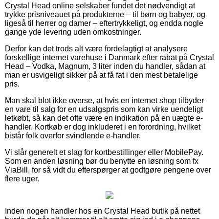
Crystal Head online selskaber fundet det nødvendigt at
trykke prisniveauet på produkterne – til børn og babyer, og
ligeså til herrer og damer – eftertrykkeligt, og endda nogle
gange yde levering uden omkostninger.
Derfor kan det trods alt være fordelagtigt at analysere
forskellige internet varehuse i Danmark efter rabat på Crystal
Head – Vodka, Magnum, 3 liter inden du handler, sådan at
man er usvigeligt sikker på at få fat i den mest betalelige
pris.
Man skal blot ikke overse, at hvis en internet shop tilbyder
en vare til salg for en udsalgspris som kan virke uendeligt
letkøbt, så kan det ofte være en indikation på en uægte e-
handler. Kortkøb er dog inkluderet i en forordning, hvilket
bistår folk overfor svindlende e-handler.
Vi slår generelt et slag for kortbestillinger eller MobilePay.
Som en anden løsning bør du benytte en løsning som fx
ViaBill, for så vidt du efterspørger at godtgøre pengene over
flere uger.
Inden nogen handler hos en Crystal Head butik på nettet