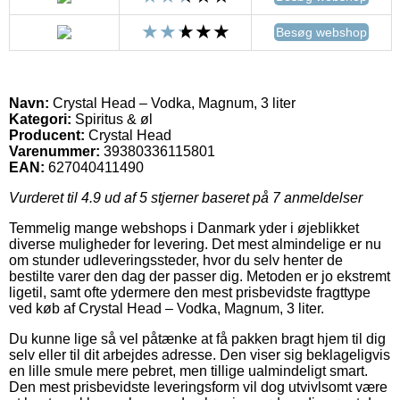
Besøg webshop
Navn:
Crystal Head – Vodka, Magnum, 3 liter
Kategori:
Spiritus & øl
Producent:
Crystal Head
Varenummer:
39380336115801
EAN:
627040411490
Vurderet til
4.9
ud af 5 stjerner baseret på
7
anmeldelser
Temmelig mange webshops i Danmark yder i øjeblikket
diverse muligheder for levering. Det mest almindelige er nu
om stunder udleveringssteder, hvor du selv henter de
bestilte varer den dag der passer dig. Metoden er jo ekstremt
ligetil, samt ofte ydermere den mest prisbevidste fragttype
ved køb af Crystal Head – Vodka, Magnum, 3 liter.
Du kunne lige så vel påtænke at få pakken bragt hjem til dig
selv eller til dit arbejdes adresse. Den viser sig beklageligvis
en lille smule mere pebret, men tillige ualmindeligt smart.
Den mest prisbevidste leveringsform vil dog utvivlsomt være