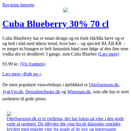
Bavarian Imports
Cuba Blueberry 30% 70 cl
Cuba Blueberry har et smart design og en fræk blå/lilla farve og er
og helt i tråd med tidens trend, hvor bær – og specielt BLÅBÆR –
er meget in.Smagen er helt fantastisk blød som følge af den fine rene
vodka der er destilleret 3 gange, som Cuba Blueber
(Læs mere)
93.99
kr.
(Vis fragtpris)
Læs mere »
Køb nu »
De mest populære vinwebshops i øjeblikket er
OttoSuenson.dk
,
JyskVin.dk
,
Densidsteflaske.dk
og
Wineman.dk
, som alle har et stort
sortiment til gode priser.
OttoSuenson.dk er et vinfirma, der har fokus på vine i den gode
ende af spektret. De tilbyder dig vine fra de klassiske områder,
krydret med enkelte vine fra nogle af de nye og interessante