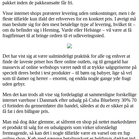
pakket inden de pakkeansatte får fri.
Visse internet shops præsterer levering uden omkostninger, men i de
fleste tilfælde kun ifald der erhverves for en konkret pris. I øvrigt må
man beslutte sig for den mest betalelige type af levering, hvilket tit –
om du befinder sig i Herning, Varde eller Helsinge – vil være at få
fragtfirmaet til at bringe ordren til et udleveringssted.
Det har vist sig at være ualmindeligt praktisk for alle og enhver at
finde de laveste priser hos flere online outlets, og til gengæld har
massevis af online webshops været nødt til at trykke salgspriserne på
specielt deres bedst i test produkter – til børn og babyer, lige så vel
som til damer og herrer – enormt, og endda nogle gange yde fragt
uden gebyr.
Men det kan trods alt vise sig fordelagtigt at sammenligne forskellige
internet varehuse i Danmark efter udsalg på Cuba Blueberry 30% 70
cl forinden du gennemfører din handel, således at du er sikker på at
få fat i den billigste pris.
Man må dog ikke glemme, at såfremt en shop på nettet markedsfører
et produkt til salg for en udsalgspris som virker uforståeligt
fremragende, så kan det i nogle tilfælde være en varsel om en fup
online shop. Køb med gængse betalingskort er heldigvis dækket ind