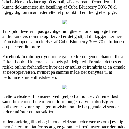
bibeholder sin kvittering på e-mail, således man i fremtiden vil
kunne dokumentere sin bestilling af Cuba Blueberry 30% 70 cl,
ligegyldigt om man leder efter et produkt til en dreng eller pige.
Trustpilot leverer tilpas gavnlige muligheder for at iagttage flere
andre kunders domme og derved er det godt, at du kigger nærmere
på netshoppens anmeldelser af Cuba Blueberry 30% 70 cl forinden
du placerer din ordre.
Facebook frembringer ydermere ganske fremragende chancer for at
få kendskab til internet selskabets pålidelighed. Foruden det ses en
række online forhandlere hvor det er muligt at frembringe en omtale
af købsoplevelsen, hvilket på samme måde bør benyttes til at
bedømme kundetilfredsheden.
Dette website er finansieret ved hjælp af annoncer. Vi har et fast
samarbejde med flere internet forretninger da vi markedsfører
butikkernes varer, og tager provision om de besøgende vi sender
videre udfører en transaktion.
Viden omkring tilbud og internet virksomheder værnes om jævnligt,
men det er umuligt for os at give garantier imod justeringer der måtte