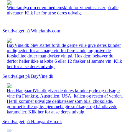
Winefamly.com er en medlemsklub for vinentusiaster på alle
niveauer. Klik her for at se deres udvalg.
Se udvalget på Winefamly.com
BayVine.dk blev startet fordi de gerne ville give deres kunder
muligheden for at smage vin fra flere lande, og prøve de
forskellige druer man dyrker vin på. Hos dem behøver du
derfor heller ikke at købe 6 eller 12 flasker af samme vin. Klik
her for at se deres udvalg.
Se udvalget på BayVine.dk
Hos HaugaardVin.dk giver de deres kunder gode og udsøgte
vine fra Frankrig, Australien, USA, Italien og resten af verden.
Hertil kommer udvalgte delikatesser som bl.a. chokolade,
gourmet kaffe og te, hjemmebagte småkager og håndlavede
karameller. Klik her for at se deres udvalg.
Se udvalget på HaugaardVin.dk