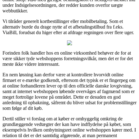
under Indsigelsesordningen, der redder kunden overfor uægte
webbutikker.
Vi tilråder generelt kortbestillinger eller mobilbetaling. Som et
alternativ burde du drage nytte af et afbetalingstilbud fra f.eks.
ViaBill, forudsat du higer efter at afdrage regningen over flere uger.
Forinden folk handler hos en online virksomhed behøver de for at
være sikker tyde webshoppens forretningsvilkår, men det er for det
meste ikke videre interessant.
En nem løsning kan derfor være at kontrollere hvorvidt online
firmaet er e-mærke godkendt, eftersom det typisk er et fingerpeg om
at online forhandleren lever op til den officielle danske lovgivning,
samt at internet webshoppen løbende overvåges af fagmænd som er
meget fortrolige lovene på området. Dette er desuden en god
anledning til opbakning, såfremt du bliver udsat for problemstillinger
som følge af dit køb.
Dertil stiller vi forslag om at køber er omhyggelig omkring de
grundlæggende vedtægter der kan have indflydelse på købet, som
eksempelvis hvilken ombytningsret online webshoppen kører med. I
relation til det er det samtidig afgørende, at man permanent