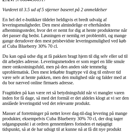
Vurderet til
3.5
ud af 5 stjerner baseret på
2
anmeldelser
En hel del e-butikker tildeler heldigvis et bredt udvalg af
leveringsmuligheder. Den mest almindelige er efterhånden
afhentningssteder, hvor det er nemt for dig at hente produkterne når
det passer dig bedst. Løsningen er nemlig ret problemfri, og mange
gange derudover den mest prisbevidste leveringsmulighed ved køb
af Cuba Blueberry 30% 70 cl.
Du kan også udse dig at få pakken bragt hjem til dig selv eller ud til
dit arbejdes adresse. Leveringsmetoden er som regel en lille smule
mere omkostningsfuld, men på den anden side temmelig
uproblematisk. Den mest letkøbte fragttype vil dog til enhver tid
være selv at hente pakken, men den mulighed står og falder med at
du bor nærved online firmaets adresse.
Fragttiden på kan være ret så betydningsfuld når vi mangler varen
inden for få dage, så med det formål er det aldeles klogt at vi ser den
anslåede leveringstid ved det relevante produkt.
Masser af forretninger på nettet lover dag-til-dag levering på mange
produkter, eksempelvis Cuba Blueberry 30% 70 cl, der dog tager
udgangspunkt i at ordren gennemføres forinden et nøjagtigt
tidspunkt, så at de har udsigt til at kunne nå at få dit nye produkt