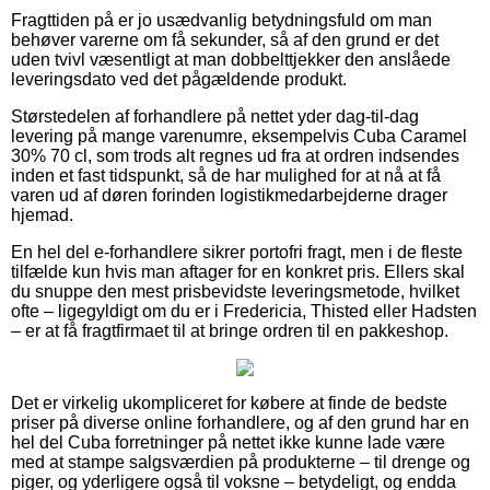
Fragttiden på er jo usædvanlig betydningsfuld om man
behøver varerne om få sekunder, så af den grund er det
uden tvivl væsentligt at man dobbelttjekker den anslåede
leveringsdato ved det pågældende produkt.
Størstedelen af forhandlere på nettet yder dag-til-dag
levering på mange varenumre, eksempelvis Cuba Caramel
30% 70 cl, som trods alt regnes ud fra at ordren indsendes
inden et fast tidspunkt, så de har mulighed for at nå at få
varen ud af døren forinden logistikmedarbejderne drager
hjemad.
En hel del e-forhandlere sikrer portofri fragt, men i de fleste
tilfælde kun hvis man aftager for en konkret pris. Ellers skal
du snuppe den mest prisbevidste leveringsmetode, hvilket
ofte – ligegyldigt om du er i Fredericia, Thisted eller Hadsten
– er at få fragtfirmaet til at bringe ordren til en pakkeshop.
Det er virkelig ukompliceret for købere at finde de bedste
priser på diverse online forhandlere, og af den grund har en
hel del Cuba forretninger på nettet ikke kunne lade være
med at stampe salgsværdien på produkterne – til drenge og
piger, og yderligere også til voksne – betydeligt, og endda