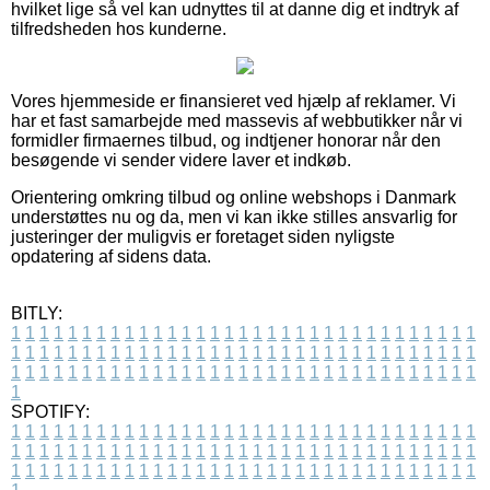
hvilket lige så vel kan udnyttes til at danne dig et indtryk af
tilfredsheden hos kunderne.
Vores hjemmeside er finansieret ved hjælp af reklamer. Vi
har et fast samarbejde med massevis af webbutikker når vi
formidler firmaernes tilbud, og indtjener honorar når den
besøgende vi sender videre laver et indkøb.
Orientering omkring tilbud og online webshops i Danmark
understøttes nu og da, men vi kan ikke stilles ansvarlig for
justeringer der muligvis er foretaget siden nyligste
opdatering af sidens data.
BITLY:
1
1
1
1
1
1
1
1
1
1
1
1
1
1
1
1
1
1
1
1
1
1
1
1
1
1
1
1
1
1
1
1
1
1
1
1
1
1
1
1
1
1
1
1
1
1
1
1
1
1
1
1
1
1
1
1
1
1
1
1
1
1
1
1
1
1
1
1
1
1
1
1
1
1
1
1
1
1
1
1
1
1
1
1
1
1
1
1
1
1
1
1
1
1
1
1
1
1
1
1
SPOTIFY:
1
1
1
1
1
1
1
1
1
1
1
1
1
1
1
1
1
1
1
1
1
1
1
1
1
1
1
1
1
1
1
1
1
1
1
1
1
1
1
1
1
1
1
1
1
1
1
1
1
1
1
1
1
1
1
1
1
1
1
1
1
1
1
1
1
1
1
1
1
1
1
1
1
1
1
1
1
1
1
1
1
1
1
1
1
1
1
1
1
1
1
1
1
1
1
1
1
1
1