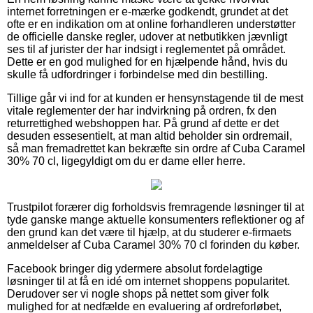
internet forretningen er e-mærke godkendt, grundet at det
ofte er en indikation om at online forhandleren understøtter
de officielle danske regler, udover at netbutikken jævnligt
ses til af jurister der har indsigt i reglementet på området.
Dette er en god mulighed for en hjælpende hånd, hvis du
skulle få udfordringer i forbindelse med din bestilling.
Tillige går vi ind for at kunden er hensynstagende til de mest
vitale reglementer der har indvirkning på ordren, fx den
returrettighed webshoppen har. På grund af dette er det
desuden essesentielt, at man altid beholder sin ordremail,
så man fremadrettet kan bekræfte sin ordre af Cuba Caramel
30% 70 cl, ligegyldigt om du er dame eller herre.
Trustpilot forærer dig forholdsvis fremragende løsninger til at
tyde ganske mange aktuelle konsumenters reflektioner og af
den grund kan det være til hjælp, at du studerer e-firmaets
anmeldelser af Cuba Caramel 30% 70 cl forinden du køber.
Facebook bringer dig ydermere absolut fordelagtige
løsninger til at få en idé om internet shoppens popularitet.
Derudover ser vi nogle shops på nettet som giver folk
mulighed for at nedfælde en evaluering af ordreforløbet,