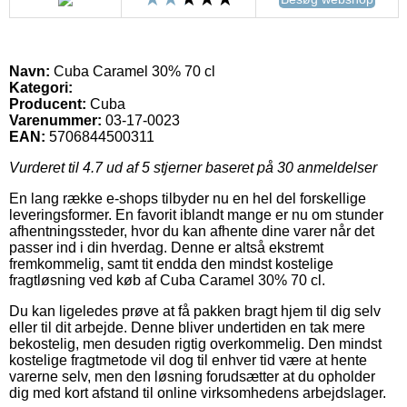
Navn:
Cuba Caramel 30% 70 cl
Kategori:
Producent:
Cuba
Varenummer:
03-17-0023
EAN:
5706844500311
Vurderet til
4.7
ud af 5 stjerner baseret på
30
anmeldelser
En lang række e-shops tilbyder nu en hel del forskellige
leveringsformer. En favorit iblandt mange er nu om stunder
afhentningssteder, hvor du kan afhente dine varer når det
passer ind i din hverdag. Denne er altså ekstremt
fremkommelig, samt tit endda den mindst kostelige
fragtløsning ved køb af Cuba Caramel 30% 70 cl.
Du kan ligeledes prøve at få pakken bragt hjem til dig selv
eller til dit arbejde. Denne bliver undertiden en tak mere
bekostelig, men desuden rigtig overkommelig. Den mindst
kostelige fragtmetode vil dog til enhver tid være at hente
varerne selv, men den løsning forudsætter at du opholder
dig med kort afstand til online virksomhedens arbejdslager.