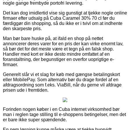
nogle gange frembyde portofri levering.
Det kan dog imidlertid vise sig gunstigt at tjekke nogle online
firmaer efter udsalg på Cuba Caramel 30% 70 cl før du
færdiggør din shopping, så du ikke er i tvivl om at indhente
den skarpeste pris.
Man bør bare huske på, at ifald en shop på nettet
annoncerer deres varer for en pris der kan virke enormt lav,
så bør det for det meste være et tegn på en falsk shop.
Handler med kort er ikke desto mindre omfattet af en
foranstaltning, der begunstiger en overfor uoprigtige e-
firmaer.
Generelt slår vi et slag for køb med gængse betalingskort
eller MobilePay. Som alternativ bør du drage fordel af en
afdragsordning som f.eks. ViaBill, når du gerne vil afdrage
prisen ude i fremtiden.
Forinden nogen køber i en Cuba internet virksomhed bør
man i reglen tage stilling til e-shoppens betingelser, men det
er bare ikke super spændende.
En nem løsning kunne måske være at tjekke hvorvidt