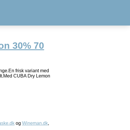
on 30% 70
nge.En frisk variant med
 sødt.Med CUBA Dry Lemon
aske.dk
og
Wineman.dk
,