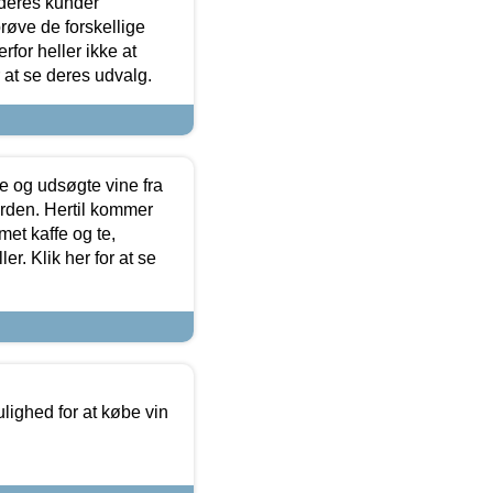
 deres kunder
røve de forskellige
for heller ikke at
r at se deres udvalg.
 og udsøgte vine fra
erden. Hertil kommer
et kaffe og te,
. Klik her for at se
ulighed for at købe vin