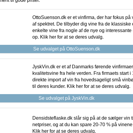
ment til gode priser.
OttoSuenson.dk er et vinfirma, der har fokus på
af spektret. De tilbyder dig vine fra de klassisk
enkelte vine fra nogle af de nye og interessante
op. Klik her for at se deres udvalg.
Se udvalget på OttoSuenson.dk
JyskVin.dk er et af Danmarks førende vinfirmae
kvalitetsvine fra hele verden. Fra firmaets start 
direkte import af vin fra hovedsageligt små vinb
til deres kunder. Klik her for at se deres udvalg.
Se udvalget på JyskVin.dk
Densidsteflaske.dk slår sig på at de sælger vin
netpriser, og at du kan spare 20-70 % på vinene
Klik her for at se deres udvalg.