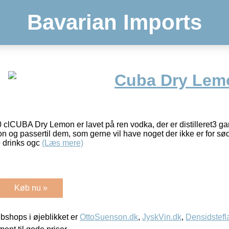
Bavarian Imports
Cuba Dry Lem
lCUBA Dry Lemon er lavet på ren vodka, der er distilleret3 ga
mon og passertil dem, som gerne vil have noget der ikke er for
e drinks ogc
(Læs mere)
Køb nu »
shops i øjeblikket er
OttoSuenson.dk
,
JyskVin.dk
,
Densidstefl