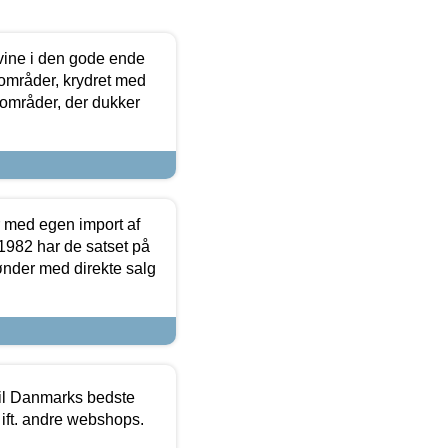
 vine i den gode ende
e områder, krydret med
 områder, der dukker
r med egen import af
i 1982 har de satset på
ønder med direkte salg
 til Danmarks bedste
 ift. andre webshops.