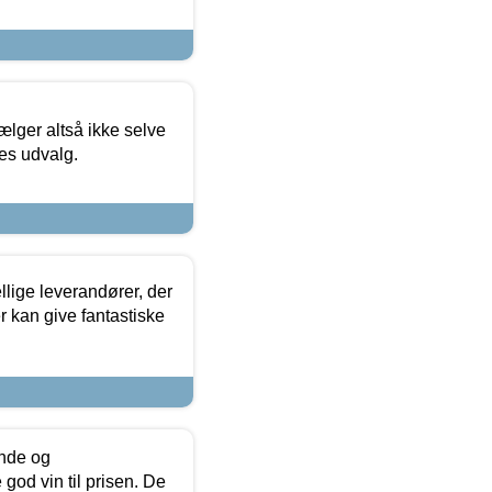
ælger altså ikke selve
res udvalg.
lige leverandører, der
r kan give fantastiske
unde og
od vin til prisen. De