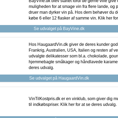
BayVine.dk blev startet fordi de gerne ville give
muligheden for at smage vin fra flere lande, og p
druer man dyrker vin på. Hos dem behøver du der
købe 6 eller 12 flasker af samme vin. Klik her fo
Se udvalget på BayVine.dk
Hos HaugaardVin.dk giver de deres kunder gode
Frankrig, Australien, USA, Italien og resten af v
udvalgte delikatesser som bl.a. chokolade, gourm
hjemmebagte småkager og håndlavede karameller
deres udvalg.
Se udvalget på HaugaardVin.dk
VinTilKostpris.dk er en vinklub, som giver dig m
til indkøbspriser. Klik her for at se deres udvalg.