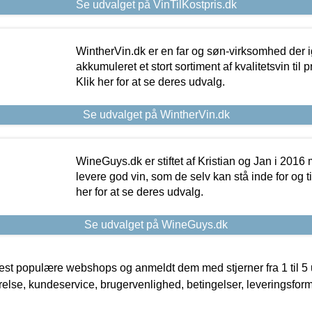
Se udvalget på VinTilKostpris.dk
WintherVin.dk er en far og søn-virksomhed der 
akkumuleret et stort sortiment af kvalitetsvin til pri
Klik her for at se deres udvalg.
Se udvalget på WintherVin.dk
WineGuys.dk er stiftet af Kristian og Jan i 2016
levere god vin, som de selv kan stå inde for og til
her for at se deres udvalg.
Se udvalget på WineGuys.dk
t populære webshops og anmeldt dem med stjerner fra 1 til 5 ud
rrelse, kundeservice, brugervenlighed, betingelser, leveringsfor