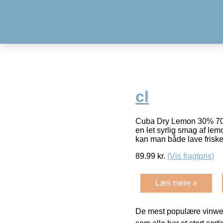
cl
Cuba Dry Lemon 30% 70 c
en let syrlig smag af le
kan man både lave frisk
89.99
kr.
(Vis fragtpris)
Læs mere »
De mest populære vinweb