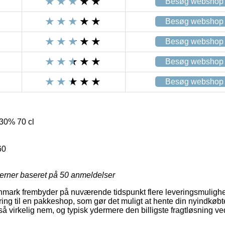
Besøg webshop
Besøg webshop
Besøg webshop
Besøg webshop
Besøg webshop
30% 70 cl
60
jerner baseret på
50
anmeldelser
mark frembyder på nuværende tidspunkt flere leveringsmulighe
ring til en pakkeshop, som gør det muligt at hente din nyindkøbte
så virkelig nem, og typisk ydermere den billigste fragtløsning v