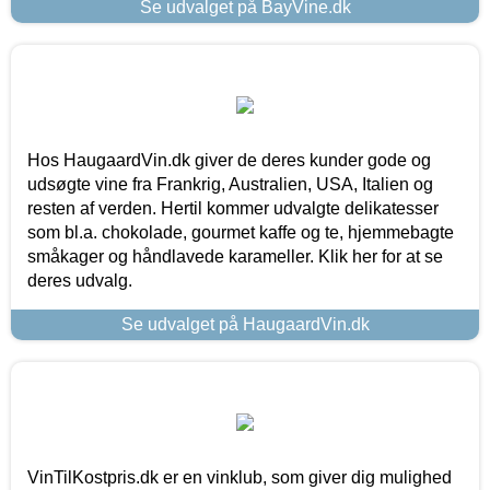
Se udvalget på BayVine.dk
Hos HaugaardVin.dk giver de deres kunder gode og
udsøgte vine fra Frankrig, Australien, USA, Italien og
resten af verden. Hertil kommer udvalgte delikatesser
som bl.a. chokolade, gourmet kaffe og te, hjemmebagte
småkager og håndlavede karameller. Klik her for at se
deres udvalg.
Se udvalget på HaugaardVin.dk
VinTilKostpris.dk er en vinklub, som giver dig mulighed