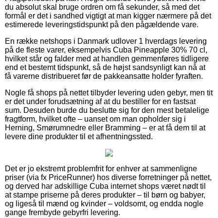
du absolut skal bruge ordren om få sekunder, så med det
formål er det i sandhed vigtigt at man kigger nærmere på det
estimerede leveringstidspunkt på den pågældende vare.
En række netshops i Danmark udlover 1 hverdags levering
på de fleste varer, eksempelvis Cuba Pineapple 30% 70 cl,
hvilket står og falder med at handlen gemmenføres tidligere
end et bestemt tidspunkt, så de højst sandsynligt kan nå at
få varerne distribueret før de pakkeansatte holder fyraften.
Nogle få shops på nettet tilbyder levering uden gebyr, men tit
er det under forudsætning af at du bestiller for en fastsat
sum. Desuden burde du beslutte sig for den mest betalelige
fragtform, hvilket ofte – uanset om man opholder sig i
Herning, Smørumnedre eller Bramming – er at få dem til at
levere dine produkter til et afhentningssted.
Det er jo ekstremt problemfrit for enhver at sammenligne
priser (via fx PriceRunner) hos diverse forretninger på nettet,
og derved har adskillige Cuba internet shops været nødt til
at stampe priserne på deres produkter – til børn og babyer,
og ligeså til mænd og kvinder – voldsomt, og endda nogle
gange frembyde gebyrfri levering.