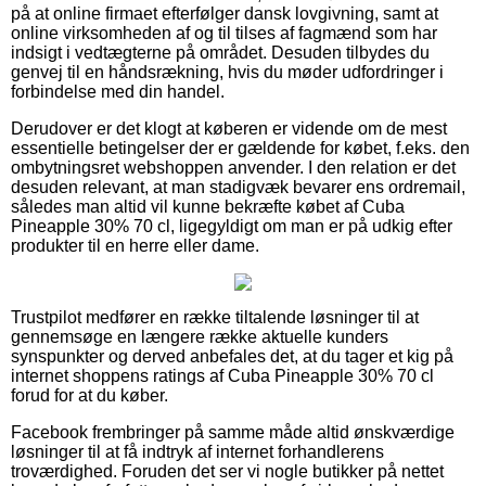
på at online firmaet efterfølger dansk lovgivning, samt at
online virksomheden af og til tilses af fagmænd som har
indsigt i vedtægterne på området. Desuden tilbydes du
genvej til en håndsrækning, hvis du møder udfordringer i
forbindelse med din handel.
Derudover er det klogt at køberen er vidende om de mest
essentielle betingelser der er gældende for købet, f.eks. den
ombytningsret webshoppen anvender. I den relation er det
desuden relevant, at man stadigvæk bevarer ens ordremail,
således man altid vil kunne bekræfte købet af Cuba
Pineapple 30% 70 cl, ligegyldigt om man er på udkig efter
produkter til en herre eller dame.
Trustpilot medfører en række tiltalende løsninger til at
gennemsøge en længere række aktuelle kunders
synspunkter og derved anbefales det, at du tager et kig på
internet shoppens ratings af Cuba Pineapple 30% 70 cl
forud for at du køber.
Facebook frembringer på samme måde altid ønskværdige
løsninger til at få indtryk af internet forhandlerens
troværdighed. Foruden det ser vi nogle butikker på nettet