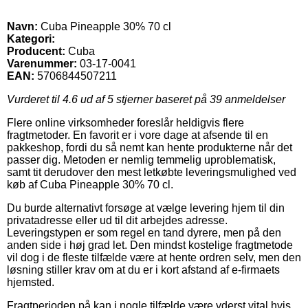
Navn:
Cuba Pineapple 30% 70 cl
Kategori:
Producent:
Cuba
Varenummer:
03-17-0041
EAN:
5706844507211
Vurderet til
4.6
ud af 5 stjerner baseret på
39
anmeldelser
Flere online virksomheder foreslår heldigvis flere
fragtmetoder. En favorit er i vore dage at afsende til en
pakkeshop, fordi du så nemt kan hente produkterne når det
passer dig. Metoden er nemlig temmelig uproblematisk,
samt tit derudover den mest letkøbte leveringsmulighed ved
køb af Cuba Pineapple 30% 70 cl.
Du burde alternativt forsøge at vælge levering hjem til din
privatadresse eller ud til dit arbejdes adresse.
Leveringstypen er som regel en tand dyrere, men på den
anden side i høj grad let. Den mindst kostelige fragtmetode
vil dog i de fleste tilfælde være at hente ordren selv, men den
løsning stiller krav om at du er i kort afstand af e-firmaets
hjemsted.
Fragtperioden på kan i nogle tilfælde være yderst vital hvis