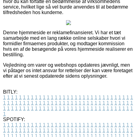
hvor du kan forfatte en bedømmelse af virksomhedens
service, hvilket lige så vel burde anvendes til at bedømme
tilfredsheden hos kunderne.
Denne hjemmeside er reklamefinansieret. Vi har et tæt
samarbejde med en lang række online selskaber hvori vi
formidler firmaernes produkter, og modtager kommission
hvis en af de besøgende på vores hjemmeside realiserer en
bestilling.
Vejledning om varer og webshops opdateres jævnligt, men
vi påtager os intet ansvar for rettelser der kan være foretaget
efter at vi senest opdaterede sidens oplysninger.
BITLY:
1
1
1
1
1
1
1
1
1
1
1
1
1
1
1
1
1
1
1
1
1
1
1
1
1
1
1
1
1
1
1
1
1
1
1
1
1
1
1
1
1
1
1
1
1
1
1
1
1
1
1
1
1
1
1
1
1
1
1
1
1
1
1
1
1
1
1
1
1
1
1
1
1
1
1
1
1
1
1
1
1
1
1
1
1
1
1
1
1
1
1
1
1
1
1
1
1
1
1
1
SPOTIFY:
1
1
1
1
1
1
1
1
1
1
1
1
1
1
1
1
1
1
1
1
1
1
1
1
1
1
1
1
1
1
1
1
1
1
1
1
1
1
1
1
1
1
1
1
1
1
1
1
1
1
1
1
1
1
1
1
1
1
1
1
1
1
1
1
1
1
1
1
1
1
1
1
1
1
1
1
1
1
1
1
1
1
1
1
1
1
1
1
1
1
1
1
1
1
1
1
1
1
1