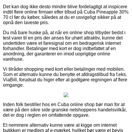
Det kan dog ikke desto mindre blive fordelagtigt at inspicere
indtil flere online firmaer efter tilbud på Cuba Pineapple 30%
70 cl før du køber, således at du er usvigeligt sikker på at
opnå den laveste pris.
Du må bare huske på, at når en online shop tilbyder bedst i
test varer til en pris der anses for uhørt attraktiv, kunne det
undertiden være et faresignal om en bedragerisk internet
forhandler. Betalinger med kort er dog indbefattet af en
anordning, der garanterer en imod uoprigtige online
varehuse.
Vi tilråder shopping med kort eller betalinger med mobilen.
Som et alternativ kunne du benytte et afdragstilbud fra f.eks.
ViaBill, forudsat du higer efter at godtgøre regningen af flere
omgange.
Inden folk bestiller hos en Cuba online shop bør man for at
være på den sikre side granske netshoppens handelsvilkår,
det er dog i reglen en omfattende opgave.
Et nemmere alternativ kunne være at kigge om internet
butikken er medlem af e-mærket, hvilket bør være et bevis