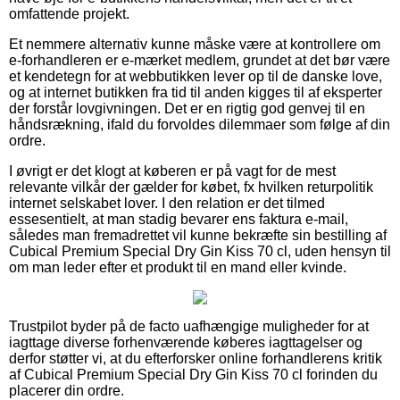
omfattende projekt.
Et nemmere alternativ kunne måske være at kontrollere om
e-forhandleren er e-mærket medlem, grundet at det bør være
et kendetegn for at webbutikken lever op til de danske love,
og at internet butikken fra tid til anden kigges til af eksperter
der forstår lovgivningen. Det er en rigtig god genvej til en
håndsrækning, ifald du forvoldes dilemmaer som følge af din
ordre.
I øvrigt er det klogt at køberen er på vagt for de mest
relevante vilkår der gælder for købet, fx hvilken returpolitik
internet selskabet lover. I den relation er det tilmed
essesentielt, at man stadig bevarer ens faktura e-mail,
således man fremadrettet vil kunne bekræfte sin bestilling af
Cubical Premium Special Dry Gin Kiss 70 cl, uden hensyn til
om man leder efter et produkt til en mand eller kvinde.
Trustpilot byder på de facto uafhængige muligheder for at
iagttage diverse forhenværende køberes iagttagelser og
derfor støtter vi, at du efterforsker online forhandlerens kritik
af Cubical Premium Special Dry Gin Kiss 70 cl forinden du
placerer din ordre.