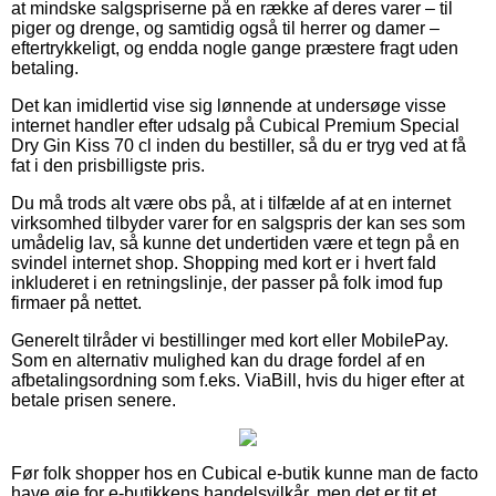
at mindske salgspriserne på en række af deres varer – til
piger og drenge, og samtidig også til herrer og damer –
eftertrykkeligt, og endda nogle gange præstere fragt uden
betaling.
Det kan imidlertid vise sig lønnende at undersøge visse
internet handler efter udsalg på Cubical Premium Special
Dry Gin Kiss 70 cl inden du bestiller, så du er tryg ved at få
fat i den prisbilligste pris.
Du må trods alt være obs på, at i tilfælde af at en internet
virksomhed tilbyder varer for en salgspris der kan ses som
umådelig lav, så kunne det undertiden være et tegn på en
svindel internet shop. Shopping med kort er i hvert fald
inkluderet i en retningslinje, der passer på folk imod fup
firmaer på nettet.
Generelt tilråder vi bestillinger med kort eller MobilePay.
Som en alternativ mulighed kan du drage fordel af en
afbetalingsordning som f.eks. ViaBill, hvis du higer efter at
betale prisen senere.
Før folk shopper hos en Cubical e-butik kunne man de facto
have øje for e-butikkens handelsvilkår, men det er tit et