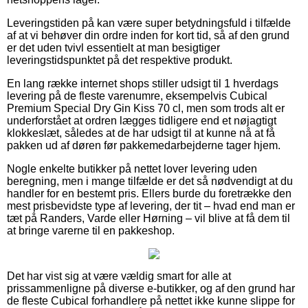
Leveringstiden på kan være super betydningsfuld i tilfælde
af at vi behøver din ordre inden for kort tid, så af den grund
er det uden tvivl essentielt at man besigtiger
leveringstidspunktet på det respektive produkt.
En lang række internet shops stiller udsigt til 1 hverdags
levering på de fleste varenumre, eksempelvis Cubical
Premium Special Dry Gin Kiss 70 cl, men som trods alt er
underforstået at ordren lægges tidligere end et nøjagtigt
klokkeslæt, således at de har udsigt til at kunne nå at få
pakken ud af døren før pakkemedarbejderne tager hjem.
Nogle enkelte butikker på nettet lover levering uden
beregning, men i mange tilfælde er det så nødvendigt at du
handler for en bestemt pris. Ellers burde du foretrække den
mest prisbevidste type af levering, der tit – hvad end man er
tæt på Randers, Varde eller Hørning – vil blive at få dem til
at bringe varerne til en pakkeshop.
Det har vist sig at være vældig smart for alle at
prissammenligne på diverse e-butikker, og af den grund har
de fleste Cubical forhandlere på nettet ikke kunne slippe for