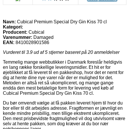
Navn:
Cubical Premium Special Dry Gin Kiss 70 cl
Kategori:
Producent:
Cubical
Varenummer:
Damaged
EAN:
8410028901586
Vurderet til
3.9
ud af 5 stjerner baseret på
20
anmeldelser
Temmelig mange webbutikker i Danmark foreslår heldigvis
en lang række forskellige leveringsmidler. Et hit er for
øjeblikket at få leveret til en pakkeshop, hvor det er nemt for
dig at hente dine nye varer når der er mulighed for det.
Metoden er altså ret så ukompliceret, og mange gange
endda den mest betalelige form for levering ved køb af
Cubical Premium Special Dry Gin Kiss 70 cl.
Du bør omvendt vælge at få pakken leveret hjem til hvor du
bor eller til dit arbejdes adresse. Fragtformen er jævnligt en
kende mindre prisbillig, men tillige ekstremt ukompliceret.
Den mest prisbevidste fragtmulighed vil dog utvivlsomt være
selv at hente pakken, som dog kræver at du bor nær
netshoppens lager.