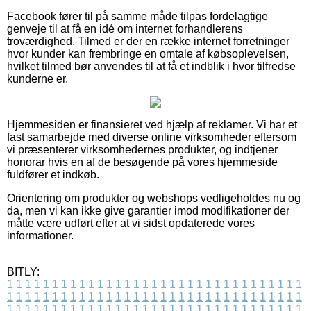
Facebook fører til på samme måde tilpas fordelagtige
genveje til at få en idé om internet forhandlerens
troværdighed. Tilmed er der en række internet forretninger
hvor kunder kan frembringe en omtale af købsoplevelsen,
hvilket tilmed bør anvendes til at få et indblik i hvor tilfredse
kunderne er.
Hjemmesiden er finansieret ved hjælp af reklamer. Vi har et
fast samarbejde med diverse online virksomheder eftersom
vi præsenterer virksomhedernes produkter, og indtjener
honorar hvis en af de besøgende på vores hjemmeside
fuldfører et indkøb.
Orientering om produkter og webshops vedligeholdes nu og
da, men vi kan ikke give garantier imod modifikationer der
måtte være udført efter at vi sidst opdaterede vores
informationer.
BITLY:
1
1
1
1
1
1
1
1
1
1
1
1
1
1
1
1
1
1
1
1
1
1
1
1
1
1
1
1
1
1
1
1
1
1
1
1
1
1
1
1
1
1
1
1
1
1
1
1
1
1
1
1
1
1
1
1
1
1
1
1
1
1
1
1
1
1
1
1
1
1
1
1
1
1
1
1
1
1
1
1
1
1
1
1
1
1
1
1
1
1
1
1
1
1
1
1
1
1
1