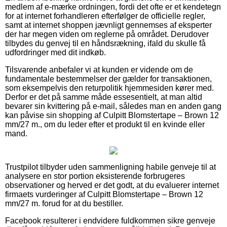
medlem af e-mærke ordningen, fordi det ofte er et kendetegn
for at internet forhandleren efterfølger de officielle regler,
samt at internet shoppen jævnligt gennemses af eksperter
der har megen viden om reglerne på området. Derudover
tilbydes du genvej til en håndsrækning, ifald du skulle få
udfordringer med dit indkøb.
Tilsvarende anbefaler vi at kunden er vidende om de
fundamentale bestemmelser der gælder for transaktionen,
som eksempelvis den returpolitik hjemmesiden kører med.
Derfor er det på samme måde essesentielt, at man altid
bevarer sin kvittering på e-mail, således man en anden gang
kan påvise sin shopping af Culpitt Blomstertape – Brown 12
mm/27 m., om du leder efter et produkt til en kvinde eller
mand.
Trustpilot tilbyder uden sammenligning habile genveje til at
analysere en stor portion eksisterende forbrugeres
observationer og herved er det godt, at du evaluerer internet
firmaets vurderinger af Culpitt Blomstertape – Brown 12
mm/27 m. forud for at du bestiller.
Facebook resulterer i endvidere fuldkommen sikre genveje