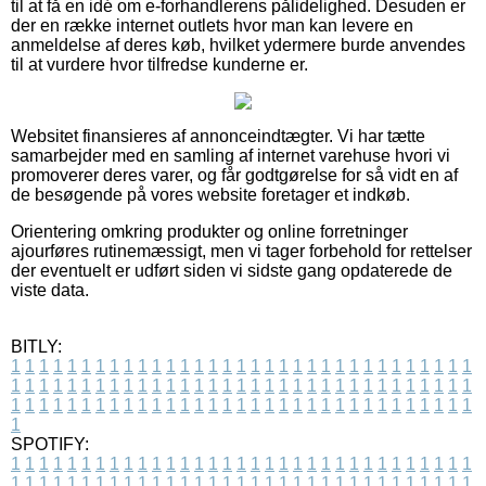
til at få en idé om e-forhandlerens pålidelighed. Desuden er
der en række internet outlets hvor man kan levere en
anmeldelse af deres køb, hvilket ydermere burde anvendes
til at vurdere hvor tilfredse kunderne er.
Websitet finansieres af annonceindtægter. Vi har tætte
samarbejder med en samling af internet varehuse hvori vi
promoverer deres varer, og får godtgørelse for så vidt en af
de besøgende på vores website foretager et indkøb.
Orientering omkring produkter og online forretninger
ajourføres rutinemæssigt, men vi tager forbehold for rettelser
der eventuelt er udført siden vi sidste gang opdaterede de
viste data.
BITLY:
1
1
1
1
1
1
1
1
1
1
1
1
1
1
1
1
1
1
1
1
1
1
1
1
1
1
1
1
1
1
1
1
1
1
1
1
1
1
1
1
1
1
1
1
1
1
1
1
1
1
1
1
1
1
1
1
1
1
1
1
1
1
1
1
1
1
1
1
1
1
1
1
1
1
1
1
1
1
1
1
1
1
1
1
1
1
1
1
1
1
1
1
1
1
1
1
1
1
1
1
SPOTIFY:
1
1
1
1
1
1
1
1
1
1
1
1
1
1
1
1
1
1
1
1
1
1
1
1
1
1
1
1
1
1
1
1
1
1
1
1
1
1
1
1
1
1
1
1
1
1
1
1
1
1
1
1
1
1
1
1
1
1
1
1
1
1
1
1
1
1