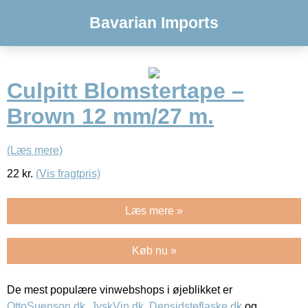
Bavarian Imports
Culpitt Blomstertape –
Brown 12 mm/27 m.
(Læs mere)
22
kr.
(Vis fragtpris)
Læs mere »
Køb nu »
De mest populære vinwebshops i øjeblikket er
OttoSuenson.dk
,
JyskVin.dk
,
Densidsteflaske.dk
og