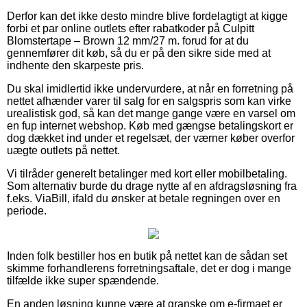
Derfor kan det ikke desto mindre blive fordelagtigt at kigge
forbi et par online outlets efter rabatkoder på Culpitt
Blomstertape – Brown 12 mm/27 m. forud for at du
gennemfører dit køb, så du er på den sikre side med at
indhente den skarpeste pris.
Du skal imidlertid ikke undervurdere, at når en forretning på
nettet afhænder varer til salg for en salgspris som kan virke
urealistisk god, så kan det mange gange være en varsel om
en fup internet webshop. Køb med gængse betalingskort er
dog dækket ind under et regelsæt, der værner køber overfor
uægte outlets på nettet.
Vi tilråder generelt betalinger med kort eller mobilbetaling.
Som alternativ burde du drage nytte af en afdragsløsning fra
f.eks. ViaBill, ifald du ønsker at betale regningen over en
periode.
Inden folk bestiller hos en butik på nettet kan de sådan set
skimme forhandlerens forretningsaftale, det er dog i mange
tilfælde ikke super spændende.
En anden løsning kunne være at granske om e-firmaet er