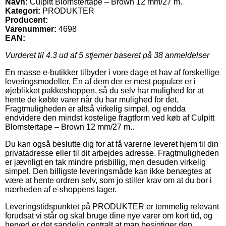
Navn:
Culpitt Blomstertape – Brown 12 mm/27 m.
Kategori:
PRODUKTER
Producent:
Varenummer:
4698
EAN:
Vurderet til
4.3
ud af 5 stjerner baseret på
38
anmeldelser
En masse e-butikker tilbyder i vore dage et hav af forskellige
leveringsmodeller. En af dem der er mest populær er i
øjeblikket pakkeshoppen, så du selv har mulighed for at
hente de købte varer når du har mulighed for det.
Fragtmuligheden er altså virkelig simpel, og endda
endvidere den mindst kostelige fragtform ved køb af Culpitt
Blomstertape – Brown 12 mm/27 m..
Du kan også beslutte dig for at få varerne leveret hjem til din
privatadresse eller til dit arbejdes adresse. Fragtmuligheden
er jævnligt en tak mindre prisbillig, men desuden virkelig
simpel. Den billigste leveringsmåde kan ikke benægtes at
være at hente ordren selv, som jo stiller krav om at du bor i
nærheden af e-shoppens lager.
Leveringstidspunktet på PRODUKTER er temmelig relevant
forudsat vi står og skal bruge dine nye varer om kort tid, og
herved er det sandelig centralt at man besigtiger den