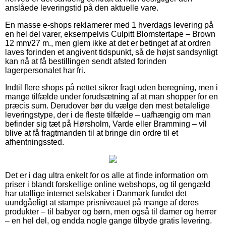
anslåede leveringstid på den aktuelle vare.
En masse e-shops reklamerer med 1 hverdags levering på
en hel del varer, eksempelvis Culpitt Blomstertape – Brown
12 mm/27 m., men glem ikke at det er betinget af at ordren
laves forinden et angivent tidspunkt, så de højst sandsynligt
kan nå at få bestillingen sendt afsted forinden
lagerpersonalet har fri.
Indtil flere shops på nettet sikrer fragt uden beregning, men i
mange tilfælde under forudsætning af at man shopper for en
præcis sum. Derudover bør du vælge den mest betalelige
leveringstype, der i de fleste tilfælde – uafhængig om man
befinder sig tæt på Hørsholm, Varde eller Bramming – vil
blive at få fragtmanden til at bringe din ordre til et
afhentningssted.
Det er i dag ultra enkelt for os alle at finde information om
priser i blandt forskellige online webshops, og til gengæld
har utallige internet selskaber i Danmark fundet det
uundgåeligt at stampe prisniveauet på mange af deres
produkter – til babyer og børn, men også til damer og herrer
– en hel del, og endda nogle gange tilbyde gratis levering.