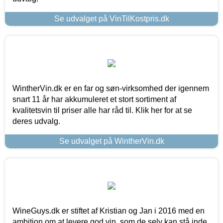
Se udvalget på VinTilKostpris.dk
WintherVin.dk er en far og søn-virksomhed der igennem
snart 11 år har akkumuleret et stort sortiment af
kvalitetsvin til priser alle har råd til. Klik her for at se
deres udvalg.
Se udvalget på WintherVin.dk
WineGuys.dk er stiftet af Kristian og Jan i 2016 med en
ambition om at levere god vin, som de selv kan stå inde