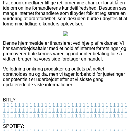
Facebook medfører tillige ret fornemme chancer for at få en
idé om online forhandlerens kundetilfredshed. Desuden ses
mange internet forhandlere som tilbyder folk at registrere en
vurdering af ordreforløbet, som desuden burde udnyttes til at
fornemme tidligere kunders oplevelser.
Denne hjemmeside er finansieret ved hjælp af reklamer. Vi
har samarbejdsaftaler med et hold af internet forretninger og
promoverer butikkernes varer, og indhenter betaling for så
vidt en bruger fra vores side foretager en handel.
Vejledning omkring produkter og outlets på nettet
opretholdes nu og da, men vi tager forbehold for justeringer
der potentielt er udarbejdet efter at vi sidste gang
opdaterede de viste informationer.
BITLY:
1
1
1
1
1
1
1
1
1
1
1
1
1
1
1
1
1
1
1
1
1
1
1
1
1
1
1
1
1
1
1
1
1
1
1
1
1
1
1
1
1
1
1
1
1
1
1
1
1
1
1
1
1
1
1
1
1
1
1
1
1
1
1
1
1
1
1
1
1
1
1
1
1
1
1
1
1
1
1
1
1
1
1
1
1
1
1
1
1
1
1
1
1
1
1
1
1
1
1
1
SPOTIFY: