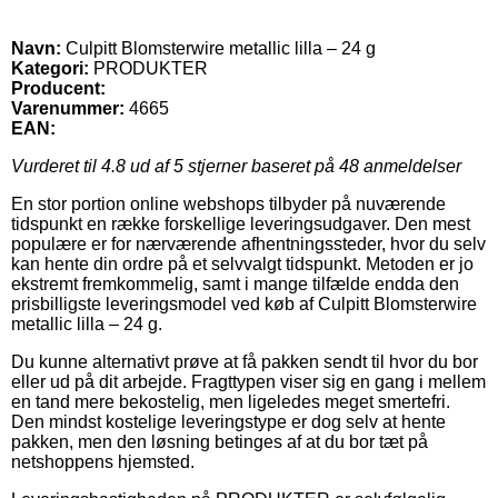
Navn:
Culpitt Blomsterwire metallic lilla – 24 g
Kategori:
PRODUKTER
Producent:
Varenummer:
4665
EAN:
Vurderet til
4.8
ud af 5 stjerner baseret på
48
anmeldelser
En stor portion online webshops tilbyder på nuværende
tidspunkt en række forskellige leveringsudgaver. Den mest
populære er for nærværende afhentningssteder, hvor du selv
kan hente din ordre på et selvvalgt tidspunkt. Metoden er jo
ekstremt fremkommelig, samt i mange tilfælde endda den
prisbilligste leveringsmodel ved køb af Culpitt Blomsterwire
metallic lilla – 24 g.
Du kunne alternativt prøve at få pakken sendt til hvor du bor
eller ud på dit arbejde. Fragttypen viser sig en gang i mellem
en tand mere bekostelig, men ligeledes meget smertefri.
Den mindst kostelige leveringstype er dog selv at hente
pakken, men den løsning betinges af at du bor tæt på
netshoppens hjemsted.