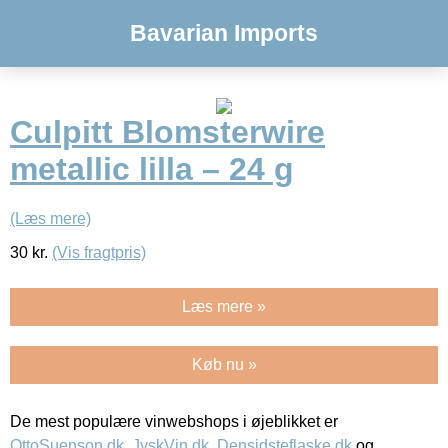
Bavarian Imports
Culpitt Blomsterwire
metallic lilla – 24 g
(Læs mere)
30
kr.
(Vis fragtpris)
Læs mere »
Køb nu »
De mest populære vinwebshops i øjeblikket er
OttoSuenson.dk
,
JyskVin.dk
,
Densidsteflaske.dk
og