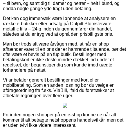
– til børn, og samtidig til damer og herrer – helt i bund, og
endda nogle gange yde fragt uden betaling.
Det kan dog immervæk være lønnende at analysere en
række e-butikker efter udsalg på Culpitt Blomsterwire
metallic lilla – 24 g inden du gennemfører din handel,
således at du er tryg ved at opnå den prisbilligste pris.
Man bør trods alt være årvågen med, at når en shop
afhænder varer til en pris der er hamrende tiltalende, bør det
ofte være et bevis på en fup butik. Bestillinger med
betalingskort er ikke desto mindre dækket ind under et
regelsæt, der begunstiger dig som kunde imod uægte
forhandlere på nettet.
Vi anbefaler generelt bestillinger med kort eller
mobilbetaling. Som en anden løsning bør du vælge en
afdragsordning fra f.eks. ViaBill, ifald du foretrækker at
afbetale regningen over flere uger.
Forinden nogen shopper på en e-shop kunne de når alt
kommer til alt betragte netshoppens handelsvilkår, men det
er uden tvivl ikke videre interessant.