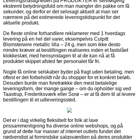
Leveringshastigheden på PRODUKTER er selvfølgelig
ekstremt betydningsfuld om man mangler din pakke om få
sekunder, og derfor er det selvsagt aktuelt at man ser
nærmere på det estimerede leveringstidspunkt for det
aktuelle produkt.
De fleste online forhandlere reklamerer med 1 hverdags
levering på en hel del varer, eksempelvis Culpitt
Blomsterwire metallic lilla – 24 g, men som ikke desto
mindre kræver at bestillingen realiseres inden et fastslået
klokkeslæt, med hensynstagen til at de kan nå at få
produktet skippet afsted før personalet får fri.
Nogle få online selskaber byder på fragt uden betaling, men
oftest er det forbeholdt når du shopper for et konkret beløb.
Desuden burde man foretrække den mest betalelige
leveringsform, der mange gange – om du opholder sig ved
Taastrup, Frederiksværk eller Sorø – er at få dem til at levere
bestillingen til et udleveringssted.
Det er i dag virkelig fleksibelt for folk at lave
prissammenligning fra diverse online webshops, og på
grund af dette har masser af internet outlets fundet det
nødvendigt at formindske salgsværdien på deres produkter