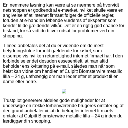
En nemmere løsning kan være at se nærmere på hvorvidt
netshoppen er godkendt af e-mærket, hvilket skulle være en
angivelse af at internet firmaet følger de officielle regler,
foruden at e-handlen løbende vurderes af eksperter som
kender til de gældende vilkår. Det er en rigtig god chance for
bistand, for så vidt du bliver udsat for problemer ved din
shopping.
Tilmed anbefales det at du er vidende om de mest
betydningsfulde forhold gældende for købet, som
eksempelvis hvilken returrettighed internet firmaet har. I den
forbindelse er det desuden essesentielt, at man altid
beholder ens kvittering på e-mail, således man når som
helst kan vidne om handlen af Culpitt Blomsterwire metallic
lilla – 24 g, uafhængig om man leder efter et produkt til en
dame eller herre.
Trustpilot genererer aldeles gode muligheder for at
undersøge en række forhenværende brugeres omtaler og af
den grund anbefaler vi, at du betragter internet firmaets
omtaler af Culpitt Blomsterwire metallic lilla – 24 g inden du
færdiggør din shopping.