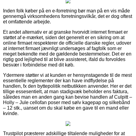
Inden folk køber på en e-forretning bør man på en vis måde
gennemgå virksomhedens forretningsvilkår, det er dog oftest
et omfattende arbejde.
Et andet alternativ er at granske hvorvidt internet firmaet er
støttet af e-mærket, siden det generelt er en sikring om at
online firmaet respekterer de officielle danske regler, udover
at internet firmaet jævnligt undersøges af fagfolk som er
meget bekendte med de gældende bestemmelser. Det er en
rigtig god lejlighed til at blive assisteret, ifald du forvoldes
besvær i forbindelse med dit køb.
Ydermere støtter vi at kunden er hensynstagende til de mest
essentielle reglementer der kan have indflydelse på
handlen, fx den byttepolitik netbutikken anvender. Her er det
tillige essesentielt, at man stadigvæk beholder ens faktura,
således man en anden gang kan bevise handlen af Culpitt –
Holly – Jule cellofan poser med sølv kagepap og silkebånd
– 12 stk., uanset om du skal købe en gave til en mand eller
kvinde.
Trustpilot præsterer adskillige tiltalende muligheder for at