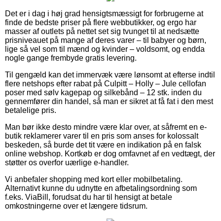
Det er i dag i høj grad hensigtsmæssigt for forbrugerne at
finde de bedste priser på flere webbutikker, og ergo har
masser af outlets på nettet set sig tvunget til at nedsætte
prisniveauet på mange af deres varer – til babyer og børn,
lige så vel som til mænd og kvinder – voldsomt, og endda
nogle gange frembyde gratis levering.
Til gengæld kan det immervæk være lønsomt at efterse indtil
flere netshops efter rabat på Culpitt – Holly – Jule cellofan
poser med sølv kagepap og silkebånd – 12 stk. inden du
gennemfører din handel, så man er sikret at få fat i den mest
betalelige pris.
Man bør ikke desto mindre være klar over, at såfremt en e-
butik reklamerer varer til en pris som anses for kolossalt
beskeden, så burde det tit være en indikation på en falsk
online webshop. Kortkøb er dog omfavnet af en vedtægt, der
støtter os overfor uærlige e-handler.
Vi anbefaler shopping med kort eller mobilbetaling.
Alternativt kunne du udnytte en afbetalingsordning som
f.eks. ViaBill, forudsat du har til hensigt at betale
omkostningerne over et længere tidsrum.