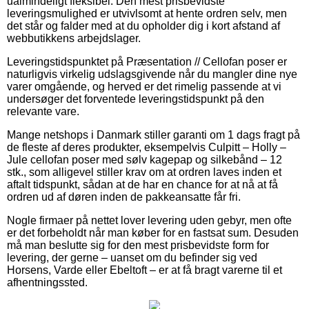
ualmindeligt fleksibel. Den mest prisbevidste
leveringsmulighed er utvivlsomt at hente ordren selv, men
det står og falder med at du opholder dig i kort afstand af
webbutikkens arbejdslager.
Leveringstidspunktet på Præsentation // Cellofan poser er
naturligvis virkelig udslagsgivende når du mangler dine nye
varer omgående, og herved er det rimelig passende at vi
undersøger det forventede leveringstidspunkt på den
relevante vare.
Mange netshops i Danmark stiller garanti om 1 dags fragt på
de fleste af deres produkter, eksempelvis Culpitt – Holly –
Jule cellofan poser med sølv kagepap og silkebånd – 12
stk., som alligevel stiller krav om at ordren laves inden et
aftalt tidspunkt, sådan at de har en chance for at nå at få
ordren ud af døren inden de pakkeansatte får fri.
Nogle firmaer på nettet lover levering uden gebyr, men ofte
er det forbeholdt når man køber for en fastsat sum. Desuden
må man beslutte sig for den mest prisbevidste form for
levering, der gerne – uanset om du befinder sig ved
Horsens, Varde eller Ebeltoft – er at få bragt varerne til et
afhentningssted.