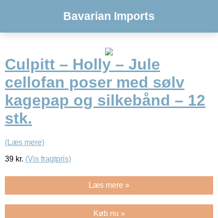
Bavarian Imports
Culpitt – Holly – Jule
cellofan poser med sølv
kagepap og silkebånd – 12
stk.
(Læs mere)
39
kr.
(Vis fragtpris)
Læs mere »
Køb nu »