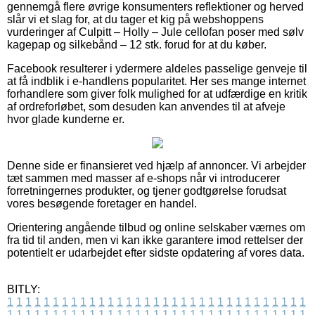
gennemgå flere øvrige konsumenters reflektioner og herved
slår vi et slag for, at du tager et kig på webshoppens
vurderinger af Culpitt – Holly – Jule cellofan poser med sølv
kagepap og silkebånd – 12 stk. forud for at du køber.
Facebook resulterer i ydermere aldeles passelige genveje til
at få indblik i e-handlens popularitet. Her ses mange internet
forhandlere som giver folk mulighed for at udfærdige en kritik
af ordreforløbet, som desuden kan anvendes til at afveje
hvor glade kunderne er.
Denne side er finansieret ved hjælp af annoncer. Vi arbejder
tæt sammen med masser af e-shops når vi introducerer
forretningernes produkter, og tjener godtgørelse forudsat
vores besøgende foretager en handel.
Orientering angående tilbud og online selskaber værnes om
fra tid til anden, men vi kan ikke garantere imod rettelser der
potentielt er udarbejdet efter sidste opdatering af vores data.
BITLY:
1
1
1
1
1
1
1
1
1
1
1
1
1
1
1
1
1
1
1
1
1
1
1
1
1
1
1
1
1
1
1
1
1
1
1
1
1
1
1
1
1
1
1
1
1
1
1
1
1
1
1
1
1
1
1
1
1
1
1
1
1
1
1
1
1
1