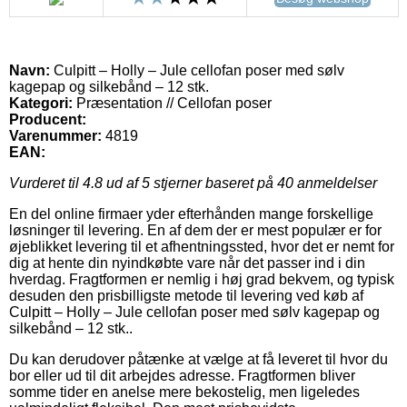
Navn:
Culpitt – Holly – Jule cellofan poser med sølv
kagepap og silkebånd – 12 stk.
Kategori:
Præsentation // Cellofan poser
Producent:
Varenummer:
4819
EAN:
Vurderet til
4.8
ud af 5 stjerner baseret på
40
anmeldelser
En del online firmaer yder efterhånden mange forskellige
løsninger til levering. En af dem der er mest populær er for
øjeblikket levering til et afhentningssted, hvor det er nemt for
dig at hente din nyindkøbte vare når det passer ind i din
hverdag. Fragtformen er nemlig i høj grad bekvem, og typisk
desuden den prisbilligste metode til levering ved køb af
Culpitt – Holly – Jule cellofan poser med sølv kagepap og
silkebånd – 12 stk..
Du kan derudover påtænke at vælge at få leveret til hvor du
bor eller ud til dit arbejdes adresse. Fragtformen bliver
somme tider en anelse mere bekostelig, men ligeledes