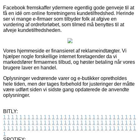
Facebook fremskaffer ydermere egentlig gode genveje til at
få en idé om online forretningens kundetilfredshed. Herinde
ser vi mange e-firmaer som tilbyder folk at afgive en
vurdering af ordreforløbet, som tilmed må benyttes til at
afveje kundetilfredsheden.
Vores hjemmeside er finansieret af reklameindtægter. Vi
hjælper nogle forskellige internet foretagender da vi
markedsfører firmaernes tilbud, og høster betaling når vores
brugere laver en handel.
Oplysninger vedrørende varer og e-butikker opretholdes
hele tiden, men der tages forbehold for justeringer der måtte
være udført siden vi sidste gang opdaterede de anvendte
oplysninger.
BITLY:
1
1
1
1
1
1
1
1
1
1
1
1
1
1
1
1
1
1
1
1
1
1
1
1
1
1
1
1
1
1
1
1
1
1
1
1
1
1
1
1
1
1
1
1
1
1
1
1
1
1
1
1
1
1
1
1
1
1
1
1
1
1
1
1
1
1
1
1
1
1
1
1
1
1
1
1
1
1
1
1
1
1
1
1
1
1
1
1
1
1
1
1
1
1
1
1
1
1
1
1
SPOTIFY: