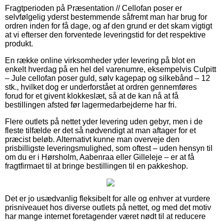
Fragtperioden på Præsentation // Cellofan poser er
selvfølgelig yderst bestemmende såfremt man har brug for
ordren inden for få dage, og af den grund er det skam vigtigt
at vi efterser den forventede leveringstid for det respektive
produkt.
En række online virksomheder yder levering på blot en
enkelt hverdag på en hel del varenumre, eksempelvis Culpitt
– Jule cellofan poser guld, sølv kagepap og silkebånd – 12
stk., hvilket dog er underforstået at ordren gennemføres
forud for et givent klokkeslæt, så at de kan nå at få
bestillingen afsted før lagermedarbejderne har fri.
Flere outlets på nettet yder levering uden gebyr, men i de
fleste tilfælde er det så nødvendigt at man aftager for et
præcist beløb. Alternativt kunne man overveje den
prisbilligste leveringsmulighed, som oftest – uden hensyn til
om du er i Hørsholm, Aabenraa eller Gilleleje – er at få
fragtfirmaet til at bringe bestillingen til en pakkeshop.
Det er jo usædvanlig fleksibelt for alle og enhver at vurdere
prisniveauet hos diverse outlets på nettet, og med det motiv
har mange internet foretagender været nødt til at reducere