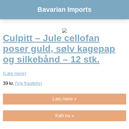
Bavarian Imports
Culpitt – Jule cellofan
poser guld, sølv kagepap
og silkebånd – 12 stk.
(Læs mere)
39
kr.
(Vis fragtpris)
Læs mere »
Køb nu »