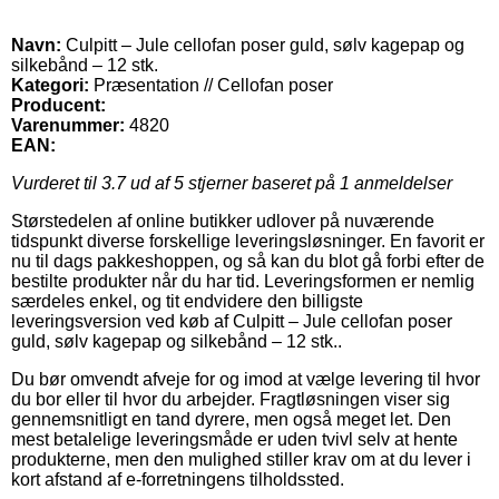
Navn:
Culpitt – Jule cellofan poser guld, sølv kagepap og
silkebånd – 12 stk.
Kategori:
Præsentation // Cellofan poser
Producent:
Varenummer:
4820
EAN:
Vurderet til
3.7
ud af 5 stjerner baseret på
1
anmeldelser
Størstedelen af online butikker udlover på nuværende
tidspunkt diverse forskellige leveringsløsninger. En favorit er
nu til dags pakkeshoppen, og så kan du blot gå forbi efter de
bestilte produkter når du har tid. Leveringsformen er nemlig
særdeles enkel, og tit endvidere den billigste
leveringsversion ved køb af Culpitt – Jule cellofan poser
guld, sølv kagepap og silkebånd – 12 stk..
Du bør omvendt afveje for og imod at vælge levering til hvor
du bor eller til hvor du arbejder. Fragtløsningen viser sig
gennemsnitligt en tand dyrere, men også meget let. Den
mest betalelige leveringsmåde er uden tvivl selv at hente
produkterne, men den mulighed stiller krav om at du lever i
kort afstand af e-forretningens tilholdssted.