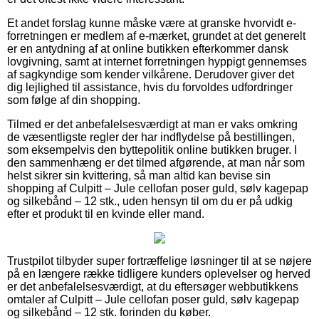
Et andet forslag kunne måske være at granske hvorvidt e-
forretningen er medlem af e-mærket, grundet at det generelt
er en antydning af at online butikken efterkommer dansk
lovgivning, samt at internet forretningen hyppigt gennemses
af sagkyndige som kender vilkårene. Derudover giver det
dig lejlighed til assistance, hvis du forvoldes udfordringer
som følge af din shopping.
Tilmed er det anbefalelsesværdigt at man er vaks omkring
de væsentligste regler der har indflydelse på bestillingen,
som eksempelvis den byttepolitik online butikken bruger. I
den sammenhæng er det tilmed afgørende, at man når som
helst sikrer sin kvittering, så man altid kan bevise sin
shopping af Culpitt – Jule cellofan poser guld, sølv kagepap
og silkebånd – 12 stk., uden hensyn til om du er på udkig
efter et produkt til en kvinde eller mand.
Trustpilot tilbyder super fortræffelige løsninger til at se nøjere
på en længere række tidligere kunders oplevelser og herved
er det anbefalelsesværdigt, at du eftersøger webbutikkens
omtaler af Culpitt – Jule cellofan poser guld, sølv kagepap
og silkebånd – 12 stk. forinden du køber.