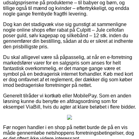
udsalgspriserne på produkterne – til babyer og børn, og
tillige også til mænd og kvinder – eftertrykkeligt, og endda
nogle gange frembyde fragtfri levering.
Dog kan det stadigvæk vise sig gunstigt at sammenligne
nogle online shops efter rabat på Culpitt – Jule cellofan
poser guld, sølv kagepap og silkebånd – 12 stk. inden du
gennemfører din bestilling, sådan at du er sikret at indhente
den prisbilligste pris.
Du skal alligevel være så påpasselig, at når en e-forretning
markedsfører varer for en salgspris som anses for helt
fantastisk overkommelig, er det mange gange være et
symbol på en bedragerisk internet forhandler. Køb med kort
er dog omfavnet af et reglement, der dækker dig som køber
imod bedrageriske forretninger på nettet.
Generelt tilråder vi kortkøb eller MobilePay. Som en anden
løsning kunne du benytte en afdragsordning som for
eksempel ViaBill, hvis du agter at klare beløbet i flere bidder.
Før nogen handler i en shop på nettet burde de på en vis
måde gennemløbe netshoppens forretningsbetingelser, dog
er det oftest ikke videre interessant.