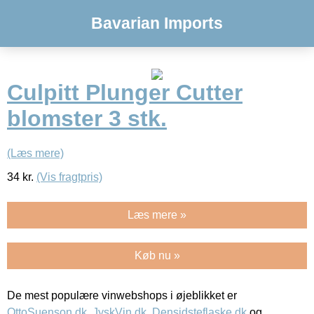
Bavarian Imports
Culpitt Plunger Cutter
blomster 3 stk.
(Læs mere)
34
kr.
(Vis fragtpris)
Læs mere »
Køb nu »
De mest populære vinwebshops i øjeblikket er
OttoSuenson.dk
,
JyskVin.dk
,
Densidsteflaske.dk
og