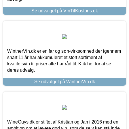
Se udvalget på VinTilKostpris.dk
WintherVin.dk er en far og søn-virksomhed der igennem
snart 11 år har akkumuleret et stort sortiment af
kvalitetsvin til priser alle har råd til. Klik her for at se
deres udvalg.
Se udvalget på WintherVin.dk
WineGuys.dk er stiftet af Kristian og Jan i 2016 med en
ambition om at levere god vin, som de selv kan stå inde