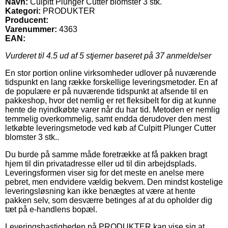
Navn:
Culpitt Plunger Cutter blomster 3 stk.
Kategori:
PRODUKTER
Producent:
Varenummer:
4363
EAN:
Vurderet til
4.5
ud af 5 stjerner baseret på
37
anmeldelser
En stor portion online virksomheder udlover på nuværende
tidspunkt en lang række forskellige leveringsmetoder. En af
de populære er på nuværende tidspunkt at afsende til en
pakkeshop, hvor det nemlig er ret fleksibelt for dig at kunne
hente de nyindkøbte varer når du har tid. Metoden er nemlig
temmelig overkommelig, samt endda derudover den mest
letkøbte leveringsmetode ved køb af Culpitt Plunger Cutter
blomster 3 stk..
Du burde på samme måde foretrække at få pakken bragt
hjem til din privatadresse eller ud til din arbejdsplads.
Leveringsformen viser sig for det meste en anelse mere
pebret, men endvidere vældig bekvem. Den mindst kostelige
leveringsløsning kan ikke benægtes at være at hente
pakken selv, som desværre betinges af at du opholder dig
tæt på e-handlens bopæl.
Leveringshastigheden på PRODUKTER kan vise sig at