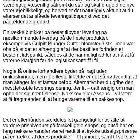
være rigtig væsentlig såfremt du står og skal bruge dine nye
varer øjeblikkeligt, og herved er det naturligvis aktuelt at du
efterser det anslåede leveringstidspunkt ved det
pågældende produkt.
En række butikker på nettet tilbyder levering på
næstkommende hverdag på de fleste produkter,
eksempelvis Culpitt Plunger Cutter blomster 3 stk., men vær
obs på at det er afhængig af at der bestilles forinden et
bestemt tidspunkt, således at de har mulighed for at nå at få
varerne klargjort før de logistikansatte får fri.
Nogle få online forhandlere byder på fragt uden
omkostninger, men i de fleste tilfælde er det så nødvendigt at
man aftager for et fastsat beløb. Alternativt bør du gribe den
mest letkøbte leveringsløsning, der tit – uafhængig om man
opholder sig nær Odense, Nakskov eller Assens – vil være
at få fragtmanden til at bringe varerne til en pakkeshop.
Det er efterhånden særdeles let gængeligt for os alle at
vurdere prisniveauet på forskellige e-shops, og altså har en
lang række e-handler været nødt til at trykke udsalgspriserne
på en række af deres produkter – til juniorer, samt til voksne