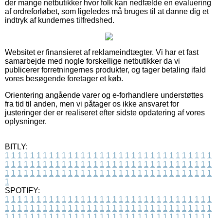
der mange netbutikker hvor folk kan nedfælde en evaluering
af ordreforløbet, som ligeledes må bruges til at danne dig et
indtryk af kundernes tilfredshed.
Websitet er finansieret af reklameindtægter. Vi har et fast
samarbejde med nogle forskellige netbutikker da vi
publicerer forretningernes produkter, og tager betaling ifald
vores besøgende foretager et køb.
Orientering angående varer og e-forhandlere understøttes
fra tid til anden, men vi påtager os ikke ansvaret for
justeringer der er realiseret efter sidste opdatering af vores
oplysninger.
BITLY:
1
1
1
1
1
1
1
1
1
1
1
1
1
1
1
1
1
1
1
1
1
1
1
1
1
1
1
1
1
1
1
1
1
1
1
1
1
1
1
1
1
1
1
1
1
1
1
1
1
1
1
1
1
1
1
1
1
1
1
1
1
1
1
1
1
1
1
1
1
1
1
1
1
1
1
1
1
1
1
1
1
1
1
1
1
1
1
1
1
1
1
1
1
1
1
1
1
1
1
1
SPOTIFY:
1
1
1
1
1
1
1
1
1
1
1
1
1
1
1
1
1
1
1
1
1
1
1
1
1
1
1
1
1
1
1
1
1
1
1
1
1
1
1
1
1
1
1
1
1
1
1
1
1
1
1
1
1
1
1
1
1
1
1
1
1
1
1
1
1
1
1
1
1
1
1
1
1
1
1
1
1
1
1
1
1
1
1
1
1
1
1
1
1
1
1
1
1
1
1
1
1
1
1