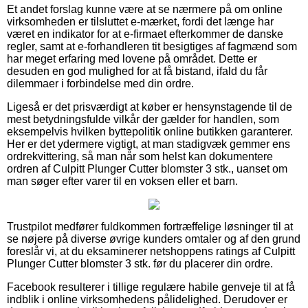
Et andet forslag kunne være at se nærmere på om online
virksomheden er tilsluttet e-mærket, fordi det længe har
været en indikator for at e-firmaet efterkommer de danske
regler, samt at e-forhandleren tit besigtiges af fagmænd som
har meget erfaring med lovene på området. Dette er
desuden en god mulighed for at få bistand, ifald du får
dilemmaer i forbindelse med din ordre.
Ligeså er det prisværdigt at køber er hensynstagende til de
mest betydningsfulde vilkår der gælder for handlen, som
eksempelvis hvilken byttepolitik online butikken garanterer.
Her er det ydermere vigtigt, at man stadigvæk gemmer ens
ordrekvittering, så man når som helst kan dokumentere
ordren af Culpitt Plunger Cutter blomster 3 stk., uanset om
man søger efter varer til en voksen eller et barn.
Trustpilot medfører fuldkommen fortræffelige løsninger til at
se nøjere på diverse øvrige kunders omtaler og af den grund
foreslår vi, at du eksaminerer netshoppens ratings af Culpitt
Plunger Cutter blomster 3 stk. før du placerer din ordre.
Facebook resulterer i tillige regulære habile genveje til at få
indblik i online virksomhedens pålidelighed. Derudover er