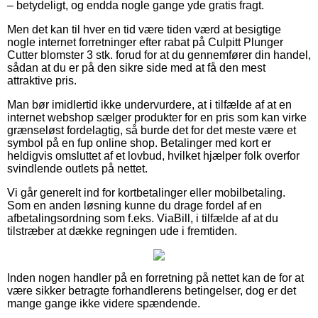
– betydeligt, og endda nogle gange yde gratis fragt.
Men det kan til hver en tid være tiden værd at besigtige
nogle internet forretninger efter rabat på Culpitt Plunger
Cutter blomster 3 stk. forud for at du gennemfører din handel,
sådan at du er på den sikre side med at få den mest
attraktive pris.
Man bør imidlertid ikke undervurdere, at i tilfælde af at en
internet webshop sælger produkter for en pris som kan virke
grænseløst fordelagtig, så burde det for det meste være et
symbol på en fup online shop. Betalinger med kort er
heldigvis omsluttet af et lovbud, hvilket hjælper folk overfor
svindlende outlets på nettet.
Vi går generelt ind for kortbetalinger eller mobilbetaling.
Som en anden løsning kunne du drage fordel af en
afbetalingsordning som f.eks. ViaBill, i tilfælde af at du
tilstræber at dække regningen ude i fremtiden.
Inden nogen handler på en forretning på nettet kan de for at
være sikker betragte forhandlerens betingelser, dog er det
mange gange ikke videre spændende.