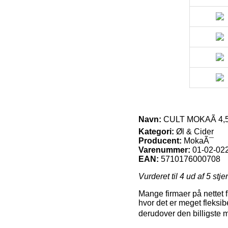
Navn:
CULT MOKAÃ 4,5
Kategori:
Øl & Cider
Producent:
MokaÃ¯
Varenummer:
01-02-02
EAN:
5710176000708
Vurderet til
4
ud af 5 stje
Mange firmaer på nettet f
hvor det er meget fleksib
derudover den billigste 