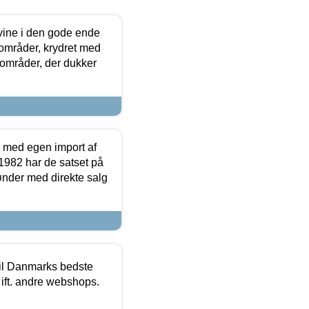
 vine i den gode ende
e områder, krydret med
 områder, der dukker
r med egen import af
i 1982 har de satset på
ønder med direkte salg
 til Danmarks bedste
 ift. andre webshops.