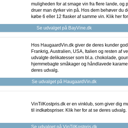
muligheden for at smage vin fra flere lande, og p
druer man dyrker vin på. Hos dem behøver du der
købe 6 eller 12 flasker af samme vin. Klik her fo
Se udvalget på BayVine.dk
Hos HaugaardVin.dk giver de deres kunder gode
Frankrig, Australien, USA, Italien og resten af v
udvalgte delikatesser som bl.a. chokolade, gourm
hjemmebagte småkager og håndlavede karameller
deres udvalg.
Se udvalget på HaugaardVin.dk
VinTilKostpris.dk er en vinklub, som giver dig m
til indkøbspriser. Klik her for at se deres udvalg.
Se udvalget på VinTilKostpris.dk