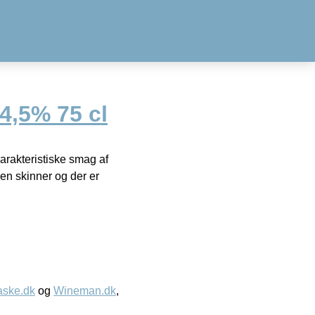
,5% 75 cl
rakteristiske smag af
len skinner og der er
aske.dk
og
Wineman.dk
,