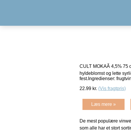
CULT MOKAÃ 4,5% 75 clM
hyldeblomst og lette syrl
fest.Ingredienser: frugtv
22.99
kr.
(Vis fragtpris)
Læs mere »
De mest populære vinweb
som alle har et stort sorti