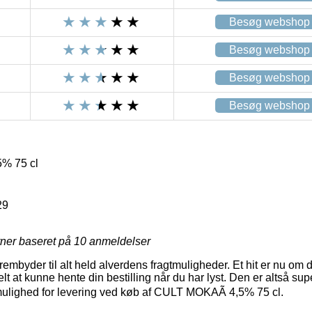
Besøg webshop
Besøg webshop
Besøg webshop
Besøg webshop
% 75 cl
29
rner baseret på
10
anmeldelser
rembyder til alt held alverdens fragtmuligheder. Et hit er nu om
elt at kunne hente din bestilling når du har lyst. Den er altså su
mulighed for levering ved køb af CULT MOKAÃ 4,5% 75 cl.