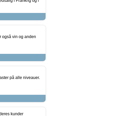
dsalig i Frankrig og i
er også vin og anden
ster på alle niveauer.
 deres kunder