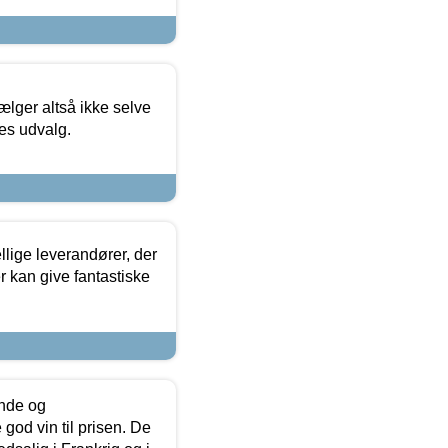
ælger altså ikke selve
res udvalg.
lige leverandører, der
r kan give fantastiske
unde og
od vin til prisen. De