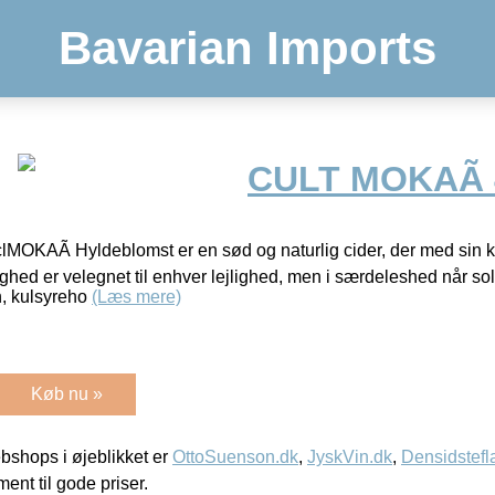
Bavarian Imports
CULT MOKAÃ 4
OKAÃ Hyldeblomst er en sød og naturlig cider, der med sin ka
ighed er velegnet til enhver lejlighed, men i særdeleshed når so
in, kulsyreho
(Læs mere)
Køb nu »
shops i øjeblikket er
OttoSuenson.dk
,
JyskVin.dk
,
Densidstefl
ment til gode priser.