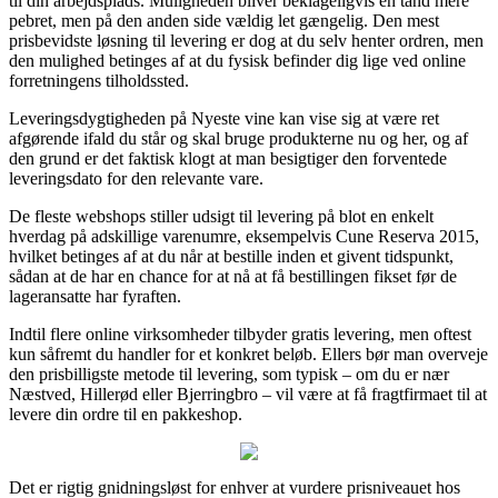
til din arbejdsplads. Muligheden bliver beklageligvis en tand mere
pebret, men på den anden side vældig let gængelig. Den mest
prisbevidste løsning til levering er dog at du selv henter ordren, men
den mulighed betinges af at du fysisk befinder dig lige ved online
forretningens tilholdssted.
Leveringsdygtigheden på Nyeste vine kan vise sig at være ret
afgørende ifald du står og skal bruge produkterne nu og her, og af
den grund er det faktisk klogt at man besigtiger den forventede
leveringsdato for den relevante vare.
De fleste webshops stiller udsigt til levering på blot en enkelt
hverdag på adskillige varenumre, eksempelvis Cune Reserva 2015,
hvilket betinges af at du når at bestille inden et givent tidspunkt,
sådan at de har en chance for at nå at få bestillingen fikset før de
lageransatte har fyraften.
Indtil flere online virksomheder tilbyder gratis levering, men oftest
kun såfremt du handler for et konkret beløb. Ellers bør man overveje
den prisbilligste metode til levering, som typisk – om du er nær
Næstved, Hillerød eller Bjerringbro – vil være at få fragtfirmaet til at
levere din ordre til en pakkeshop.
Det er rigtig gnidningsløst for enhver at vurdere prisniveauet hos