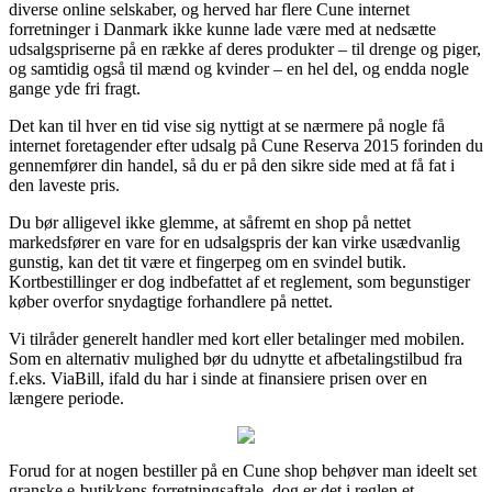
diverse online selskaber, og herved har flere Cune internet
forretninger i Danmark ikke kunne lade være med at nedsætte
udsalgspriserne på en række af deres produkter – til drenge og piger,
og samtidig også til mænd og kvinder – en hel del, og endda nogle
gange yde fri fragt.
Det kan til hver en tid vise sig nyttigt at se nærmere på nogle få
internet foretagender efter udsalg på Cune Reserva 2015 forinden du
gennemfører din handel, så du er på den sikre side med at få fat i
den laveste pris.
Du bør alligevel ikke glemme, at såfremt en shop på nettet
markedsfører en vare for en udsalgspris der kan virke usædvanlig
gunstig, kan det tit være et fingerpeg om en svindel butik.
Kortbestillinger er dog indbefattet af et reglement, som begunstiger
køber overfor snydagtige forhandlere på nettet.
Vi tilråder generelt handler med kort eller betalinger med mobilen.
Som en alternativ mulighed bør du udnytte et afbetalingstilbud fra
f.eks. ViaBill, ifald du har i sinde at finansiere prisen over en
længere periode.
Forud for at nogen bestiller på en Cune shop behøver man ideelt set
granske e-butikkens forretningsaftale, dog er det i reglen et