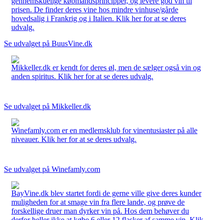
gennemskuelige købmandsprincipper, og levere god vin til
prisen. De finder deres vine hos mindre vinhuse/gårde
hovedsalig i Frankrig og i Italien. Klik her for at se deres
udvalg.
Se udvalget på BuusVine.dk
Mikkeller.dk er kendt for deres øl, men de sælger også vin og
anden spiritus. Klik her for at se deres udvalg.
Se udvalget på Mikkeller.dk
Winefamly.com er en medlemsklub for vinentusiaster på alle
niveauer. Klik her for at se deres udvalg.
Se udvalget på Winefamly.com
BayVine.dk blev startet fordi de gerne ville give deres kunder
muligheden for at smage vin fra flere lande, og prøve de
forskellige druer man dyrker vin på. Hos dem behøver du
derfor heller ikke at købe 6 eller 12 flasker af samme vin. Klik