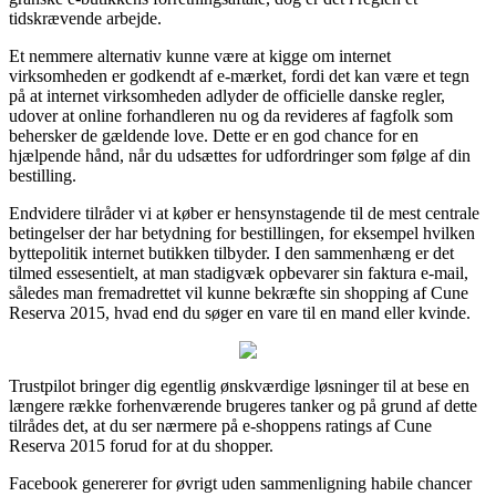
tidskrævende arbejde.
Et nemmere alternativ kunne være at kigge om internet
virksomheden er godkendt af e-mærket, fordi det kan være et tegn
på at internet virksomheden adlyder de officielle danske regler,
udover at online forhandleren nu og da revideres af fagfolk som
behersker de gældende love. Dette er en god chance for en
hjælpende hånd, når du udsættes for udfordringer som følge af din
bestilling.
Endvidere tilråder vi at køber er hensynstagende til de mest centrale
betingelser der har betydning for bestillingen, for eksempel hvilken
byttepolitik internet butikken tilbyder. I den sammenhæng er det
tilmed essesentielt, at man stadigvæk opbevarer sin faktura e-mail,
således man fremadrettet vil kunne bekræfte sin shopping af Cune
Reserva 2015, hvad end du søger en vare til en mand eller kvinde.
Trustpilot bringer dig egentlig ønskværdige løsninger til at bese en
længere række forhenværende brugeres tanker og på grund af dette
tilrådes det, at du ser nærmere på e-shoppens ratings af Cune
Reserva 2015 forud for at du shopper.
Facebook genererer for øvrigt uden sammenligning habile chancer