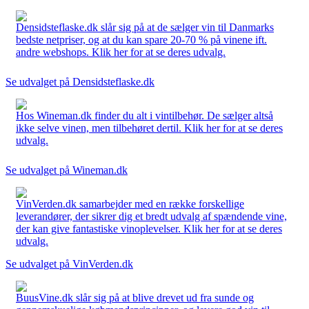
Densidsteflaske.dk slår sig på at de sælger vin til Danmarks
bedste netpriser, og at du kan spare 20-70 % på vinene ift.
andre webshops. Klik her for at se deres udvalg.
Se udvalget på Densidsteflaske.dk
Hos Wineman.dk finder du alt i vintilbehør. De sælger altså
ikke selve vinen, men tilbehøret dertil. Klik her for at se deres
udvalg.
Se udvalget på Wineman.dk
VinVerden.dk samarbejder med en række forskellige
leverandører, der sikrer dig et bredt udvalg af spændende vine,
der kan give fantastiske vinoplevelser. Klik her for at se deres
udvalg.
Se udvalget på VinVerden.dk
BuusVine.dk slår sig på at blive drevet ud fra sunde og