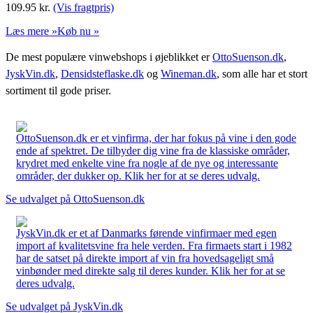
109.95
kr.
(Vis fragtpris)
Læs mere »
Køb nu »
De mest populære vinwebshops i øjeblikket er
OttoSuenson.dk
,
JyskVin.dk
,
Densidsteflaske.dk
og
Wineman.dk
, som alle har et stort
sortiment til gode priser.
OttoSuenson.dk er et vinfirma, der har fokus på vine i den gode
ende af spektret. De tilbyder dig vine fra de klassiske områder,
krydret med enkelte vine fra nogle af de nye og interessante
områder, der dukker op. Klik her for at se deres udvalg.
Se udvalget på OttoSuenson.dk
JyskVin.dk er et af Danmarks førende vinfirmaer med egen
import af kvalitetsvine fra hele verden. Fra firmaets start i 1982
har de satset på direkte import af vin fra hovedsageligt små
vinbønder med direkte salg til deres kunder. Klik her for at se
deres udvalg.
Se udvalget på JyskVin.dk