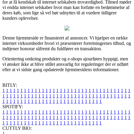
for at få kendskab til internet selskabets troværdighed. Tilmed møder
vi endda internet selskaber hvor man kan forfatte en bedømmelse af
deres køb, som lige så vel bør udnyttes til at vurdere tidligere
kunders oplevelser.
Denne hjemmeside er finansieret af annoncer. Vi hjælper en række
internet virksomheder hvori vi præsenterer forretningernes tilbud, og
indtjener honorar såfremt du fuldfører en transaktion.
Orientering omkring produkter og e-shops ajourføres hyppigt, men
vi ønsker ikke at blive stillet ansvarlig for reguleringer der er udført
efter at vi sidste gang opdaterede hjemmesidens informationer.
BITLY:
1
1
1
1
1
1
1
1
1
1
1
1
1
1
1
1
1
1
1
1
1
1
1
1
1
1
1
1
1
1
1
1
1
1
1
1
1
1
1
1
1
1
1
1
1
1
1
1
1
1
1
1
1
1
1
1
1
1
1
1
1
1
1
1
1
1
1
1
1
1
1
1
1
1
1
1
1
1
1
1
1
1
1
1
1
1
1
1
1
1
1
1
1
1
1
1
1
1
1
1
SPOTIFY:
1
1
1
1
1
1
1
1
1
1
1
1
1
1
1
1
1
1
1
1
1
1
1
1
1
1
1
1
1
1
1
1
1
1
1
1
1
1
1
1
1
1
1
1
1
1
1
1
1
1
1
1
1
1
1
1
1
1
1
1
1
1
1
1
1
1
1
1
1
1
1
1
1
1
1
1
1
1
1
1
1
1
1
1
1
1
1
1
1
1
1
1
1
1
1
1
1
1
1
1
CUTTLY BIO:
1