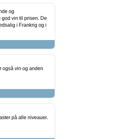
unde og
od vin til prisen. De
dsalig i Frankrig og i
er også vin og anden
ster på alle niveauer.