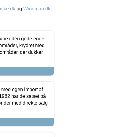
aske.dk
og
Wineman.dk
,
 vine i den gode ende
e områder, krydret med
 områder, der dukker
r med egen import af
i 1982 har de satset på
ønder med direkte salg