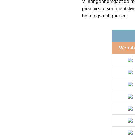
Vi har gennemgået de mes
prisniveau, sortimentstø
betalingsmuligheder.
Websh