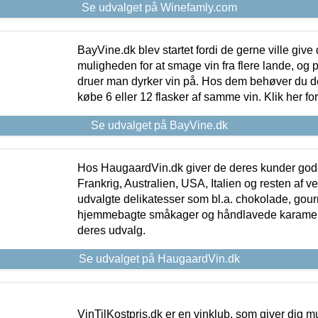
Se udvalget på Winefamly.com
BayVine.dk blev startet fordi de gerne ville give
muligheden for at smage vin fra flere lande, og p
druer man dyrker vin på. Hos dem behøver du der
købe 6 eller 12 flasker af samme vin. Klik her fo
Se udvalget på BayVine.dk
Hos HaugaardVin.dk giver de deres kunder gode
Frankrig, Australien, USA, Italien og resten af v
udvalgte delikatesser som bl.a. chokolade, gourm
hjemmebagte småkager og håndlavede karameller
deres udvalg.
Se udvalget på HaugaardVin.dk
VinTilKostpris.dk er en vinklub, som giver dig m