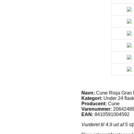
Navn:
Cune Rioja Gran 
Kategori:
Under 24 flask
Producent:
Cune
Varenummer:
2064248
EAN:
8410591004592
Vurderet til
4.9
ud af 5 st