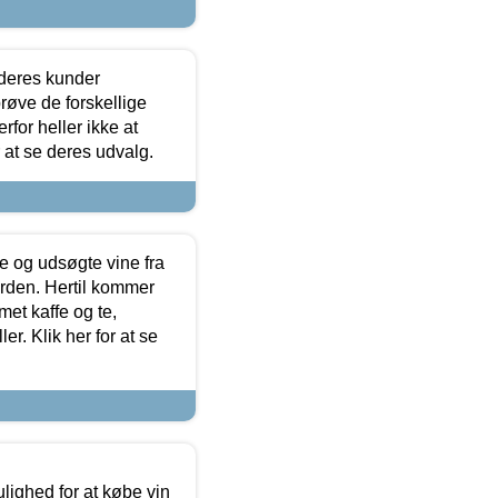
 deres kunder
røve de forskellige
for heller ikke at
r at se deres udvalg.
 og udsøgte vine fra
erden. Hertil kommer
et kaffe og te,
. Klik her for at se
ulighed for at købe vin