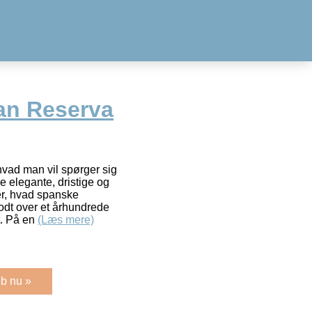
an Reserva
vad man vil spørger sig
ne elegante, dristige og
er, hvad spanske
godt over et århundrede
t. På en
(Læs mere)
b nu »