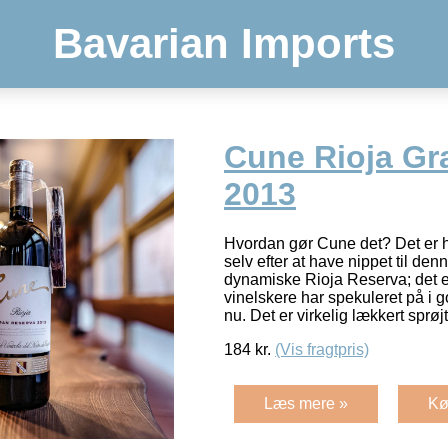
Bavarian Imports
Cune Rioja Gr
2013
Hvordan gør Cune det? Det er h
selv efter at have nippet til den
dynamiske Rioja Reserva; det 
vinelskere har spekuleret på i 
nu. Det er virkelig lækkert sprøj
184
kr.
(Vis fragtpris)
Læs mere »
Kø