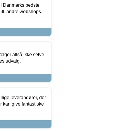
 til Danmarks bedste
 ift. andre webshops.
ælger altså ikke selve
res udvalg.
lige leverandører, der
r kan give fantastiske