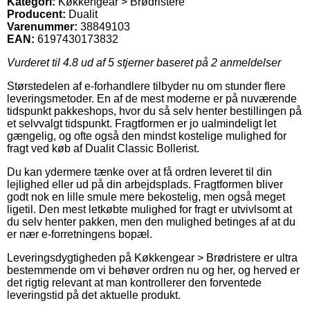
Kategori:
Køkkengear > Brødristere
Producent:
Dualit
Varenummer:
38849103
EAN:
6197430173832
Vurderet til
4.8
ud af 5 stjerner baseret på
2
anmeldelser
Størstedelen af e-forhandlere tilbyder nu om stunder flere
leveringsmetoder. En af de mest moderne er på nuværende
tidspunkt pakkeshops, hvor du så selv henter bestillingen på
et selvvalgt tidspunkt. Fragtformen er jo ualmindeligt let
gængelig, og ofte også den mindst kostelige mulighed for
fragt ved køb af Dualit Classic Bollerist.
Du kan ydermere tænke over at få ordren leveret til din
lejlighed eller ud på din arbejdsplads. Fragtformen bliver
godt nok en lille smule mere bekostelig, men også meget
ligetil. Den mest letkøbte mulighed for fragt er utvivlsomt at
du selv henter pakken, men den mulighed betinges af at du
er nær e-forretningens bopæl.
Leveringsdygtigheden på Køkkengear > Brødristere er ultra
bestemmende om vi behøver ordren nu og her, og herved er
det rigtig relevant at man kontrollerer den forventede
leveringstid på det aktuelle produkt.