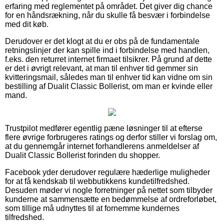
erfaring med reglementet på området. Det giver dig chance
for en håndsrækning, når du skulle få besvær i forbindelse
med dit køb.
Derudover er det klogt at du er obs på de fundamentale
retningslinjer der kan spille ind i forbindelse med handlen,
f.eks. den returret internet firmaet tilsikrer. På grund af dette
er det i øvrigt relevant, at man til enhver tid gemmer sin
kvitteringsmail, således man til enhver tid kan vidne om sin
bestilling af Dualit Classic Bollerist, om man er kvinde eller
mand.
Trustpilot medfører egentlig pæne løsninger til at efterse
flere øvrige forbrugeres ratings og derfor stiller vi forslag om,
at du gennemgår internet forhandlerens anmeldelser af
Dualit Classic Bollerist forinden du shopper.
Facebook yder derudover regulære hæderlige muligheder
for at få kendskab til webbutikkens kundetilfredshed.
Desuden møder vi nogle forretninger på nettet som tilbyder
kunderne at sammensætte en bedømmelse af ordreforløbet,
som tillige må udnyttes til at fornemme kundernes
tilfredshed.