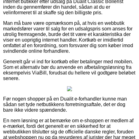
internet butikker efter udsalg på Dualit Classic Bollerist
inden du gennemfører din handel, sådan at du er
velinformeret til at skaffe sig den billigste pris.
Man må bare være opmærksom på, at hvis en webbutik
markedsfører varer til salg for en udsalgspris som anses for
utrolig fremragende, burde det tit være et karakteristika der
viser en uoprigtig internet handler. Kortkøb er imidlertid
omfattet af en forordning, som forsvarer dig som køber imod
svindlende online forhandlere.
Generelt går vi ind for kortkøb eller betalinger med mobilen.
Som et alternativ bør du anvende en afbetalingsløsning fra
eksempelvis ViaBill, forudsat du hellere vil godtgøre beløbet
senere.
Før nogen shopper på en Dualit e-forhandler kunne man
sådan set tyde netbutikkens forretningsaftale, det er dog
bare ikke videre spændende.
En nem løsning er at bemærke om e-shoppen er medlem af
e-mærket, fordi det generelt er en sikkerhed for at
webbutikken tilslutter sig de officielle danske regler, foruden
at webshoppen nu og da revurderes af jurister der har meget