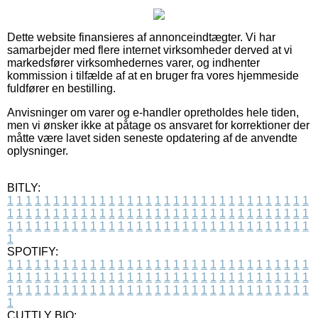
Dette website finansieres af annonceindtægter. Vi har
samarbejder med flere internet virksomheder derved at vi
markedsfører virksomhedernes varer, og indhenter
kommission i tilfælde af at en bruger fra vores hjemmeside
fuldfører en bestilling.
Anvisninger om varer og e-handler opretholdes hele tiden,
men vi ønsker ikke at påtage os ansvaret for korrektioner der
måtte være lavet siden seneste opdatering af de anvendte
oplysninger.
BITLY:
1
1
1
1
1
1
1
1
1
1
1
1
1
1
1
1
1
1
1
1
1
1
1
1
1
1
1
1
1
1
1
1
1
1
1
1
1
1
1
1
1
1
1
1
1
1
1
1
1
1
1
1
1
1
1
1
1
1
1
1
1
1
1
1
1
1
1
1
1
1
1
1
1
1
1
1
1
1
1
1
1
1
1
1
1
1
1
1
1
1
1
1
1
1
1
1
1
1
1
1
SPOTIFY:
1
1
1
1
1
1
1
1
1
1
1
1
1
1
1
1
1
1
1
1
1
1
1
1
1
1
1
1
1
1
1
1
1
1
1
1
1
1
1
1
1
1
1
1
1
1
1
1
1
1
1
1
1
1
1
1
1
1
1
1
1
1
1
1
1
1
1
1
1
1
1
1
1
1
1
1
1
1
1
1
1
1
1
1
1
1
1
1
1
1
1
1
1
1
1
1
1
1
1
1
CUTTLY BIO: