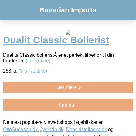
Bavarian Imports
Dualit Classic Bollerist
Dualits Classic bolleristÂ er et perfekt tilbehør til din
brødrister.
(Læs mere)
258
kr.
(Vis fragtpris)
Læs mere »
Køb nu »
De mest populære vinwebshops i øjeblikket er
OttoSuenson.dk
,
JyskVin.dk
,
Densidsteflaske.dk
og