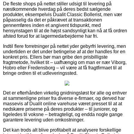
De fleste shops på nettet stiller udsigt til levering på
næstkommende hverdag på deres bedst sælgende
produkter, eksempelvis Dualit Classic Bollerist, men vær
påpasselig da det er påkrævet at transaktionen
gennemføres inden et angivent tidspunkt, med
hensynstagen til at de højst sandsynligt kan nå at få ordren
afsted forud for at lagermedarbejderne har fri.
Indtil flere forretninger på nettet yder gebyrfri levering, men
undertiden er det under betingelse af at der handles for en
konkret pris. Ellers bør man gribe den prisbilligste
fragtmetode, hvilket tit – uafhængig om man er nær Viborg,
Hobro eller Fredensborg – vil være at få fragtfirmaet til at
bringe ordren til et udleveringssted.
Det er efterhånden virkelig gnidningsløst for alle og enhver
at sammenligne priser fra diverse e-firmaer, og derved har
massevis af Dualit online varehuse været presset til at at
nedskære priserne på deres produkter – til juniorer, og
ligeledes til voksne – betragteligt, og endda nogle gange
garantere levering uden omkostninger.
Det kan trods alt blive profitabelt at analysere forskellige