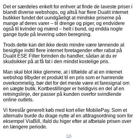
Det er særdeles enkelt for enhver at finde de laveste priser i
blandt diverse webshops, og altså har flere Dualit internet
butikker fundet det uundgåeligt at mindske priserne på
mange af deres varer – til drenge og piger, og endvidere
også til kvinder og mænd – helt i bund, og endda nogle
gange byde på levering uden beregning.
Trods dette kan det ikke desto mindre være lønnende at
besigtige indtil flere internet foretagender efter rabat på
Dualit ESE Filter forinden du handler, sådan at du er
skudsikker på at få fat i den mindst kostelige pris.
Man skal blot ikke glemme, at i tilfælde af at en internet
webshop tilbyder et produkt til en pris som er hamrende
overkommelig, bør det for det meste være et faresignal om
en uægte butik. Kortbestillinger er heldigvis en del af en
retningslinje, der passer på kunden overfor svindlende
online outlets.
Vi foreslår generelt køb med kort eller MobilePay. Som et
alternativ burde du drage nytte af en afdragsordning som for
eksempel ViaBill, ifald du higer efter at afbetale prisen over
en længere periode.