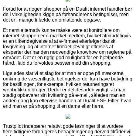
Forud for at nogen shopper på en Dualit internet handler bør
de i virkeligheden kigge på forhandlerens betingelser, men
det er i mange tilfælde en omfattende opgave.
Et nemt alternativ kunne måske være at kontrollere om
internet shoppen er e-mærket medlem, hvilket almindeligvis
er en tilkendegivelse af at e-firmaet efterfølger dansk
lovgivning, og at internet firmaet jævnligt efterses af
eksperter der har den nødvendige knowhow om reglerne på
området. Det er en rigtig god mulighed for en hjælpende
hånd, ifald du forvoldes besvær med din shopping.
Ligeledes slår vi et slag for at man er oppe på mærkerne
omkring de væsentligste betingelser der kan have betydning
for bestillingen, for eksempel hvilken returneringsret
webbutikken bruger. Derfor er det desuden vigtigt, at man
stadig opbevarer sin kvittering på e-mail, således man en
anden gang kan eftervise handlen af Dualit ESE Filter, hvad
end man er på shopping til en dame eller herre.
Trustpilot indebærer relativt gode løsninger til at vurdere
flere tidligere forbrugeres betragtninger og derved tilråder vi,