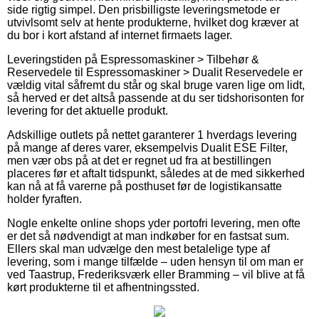
side rigtig simpel. Den prisbilligste leveringsmetode er
utvivlsomt selv at hente produkterne, hvilket dog kræver at
du bor i kort afstand af internet firmaets lager.
Leveringstiden på Espressomaskiner > Tilbehør &
Reservedele til Espressomaskiner > Dualit Reservedele er
vældig vital såfremt du står og skal bruge varen lige om lidt,
så herved er det altså passende at du ser tidshorisonten for
levering for det aktuelle produkt.
Adskillige outlets på nettet garanterer 1 hverdags levering
på mange af deres varer, eksempelvis Dualit ESE Filter,
men vær obs på at det er regnet ud fra at bestillingen
placeres før et aftalt tidspunkt, således at de med sikkerhed
kan nå at få varerne på posthuset før de logistikansatte
holder fyraften.
Nogle enkelte online shops yder portofri levering, men ofte
er det så nødvendigt at man indkøber for en fastsat sum.
Ellers skal man udvælge den mest betalelige type af
levering, som i mange tilfælde – uden hensyn til om man er
ved Taastrup, Frederiksværk eller Bramming – vil blive at få
kørt produkterne til et afhentningssted.