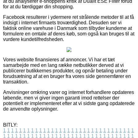
at du analyserer e-shoppens kritik af Dualit ESE Filter forud
for at du færdiggør din shopping.
Facebook resulterer i ydermere ret strålende metoder til at få
indsigt i internet firmaets troværdighed. Desuden ser vi
faktisk online varehuse i Danmark som tilbyder kunderne at
formulere en omtale af deres køb, som også kan bruges til at
vurdere kundetilfredsheden.
Vores website finansieres af annoncer. Vi har et tæt
samarbejde med en lang række netbutikker derved at vi
publicerer butikkernes produkter, og opnår betaling under
forudsætning af at en bruger fra vores side gennemfører en
transaktion.
Anvisninger omkring varer og internet forhandlere opdateres
løbende, men vi giver ingen garanti imod rettelser der
potentielt er implementeret efter at vi sidste gang opdaterede
de anvendte oplysninger.
BITLY:
1
1
1
1
1
1
1
1
1
1
1
1
1
1
1
1
1
1
1
1
1
1
1
1
1
1
1
1
1
1
1
1
1
1
1
1
1
1
1
1
1
1
1
1
1
1
1
1
1
1
1
1
1
1
1
1
1
1
1
1
1
1
1
1
1
1