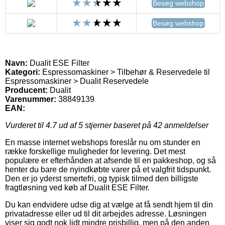
Besøg webshop
Besøg webshop
Navn:
Dualit ESE Filter
Kategori:
Espressomaskiner > Tilbehør & Reservedele til
Espressomaskiner > Dualit Reservedele
Producent:
Dualit
Varenummer:
38849139
EAN:
Vurderet til
4.7
ud af 5 stjerner baseret på
42
anmeldelser
En masse internet webshops foreslår nu om stunder en
række forskellige muligheder for levering. Det mest
populære er efterhånden at afsende til en pakkeshop, og så
henter du bare de nyindkøbte varer på et valgfrit tidspunkt.
Den er jo yderst smertefri, og typisk tilmed den billigste
fragtløsning ved køb af Dualit ESE Filter.
Du kan endvidere udse dig at vælge at få sendt hjem til din
privatadresse eller ud til dit arbejdes adresse. Løsningen
viser sig godt nok lidt mindre prisbillig, men på den anden