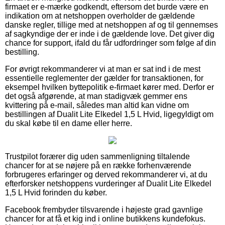
firmaet er e-mærke godkendt, eftersom det burde være en
indikation om at netshoppen overholder de gældende
danske regler, tillige med at netshoppen af og til gennemses
af sagkyndige der er inde i de gældende love. Det giver dig
chance for support, ifald du får udfordringer som følge af din
bestilling.
For øvrigt rekommanderer vi at man er sat ind i de mest
essentielle reglementer der gælder for transaktionen, for
eksempel hvilken byttepolitik e-firmaet kører med. Derfor er
det også afgørende, at man stadigvæk gemmer ens
kvittering på e-mail, således man altid kan vidne om
bestillingen af Dualit Lite Elkedel 1,5 L Hvid, ligegyldigt om
du skal købe til en dame eller herre.
Trustpilot forærer dig uden sammenligning tiltalende
chancer for at se nøjere på en række forhenværende
forbrugeres erfaringer og derved rekommanderer vi, at du
efterforsker netshoppens vurderinger af Dualit Lite Elkedel
1,5 L Hvid forinden du køber.
Facebook frembyder tilsvarende i højeste grad gavnlige
chancer for at få et kig ind i online butikkens kundefokus.