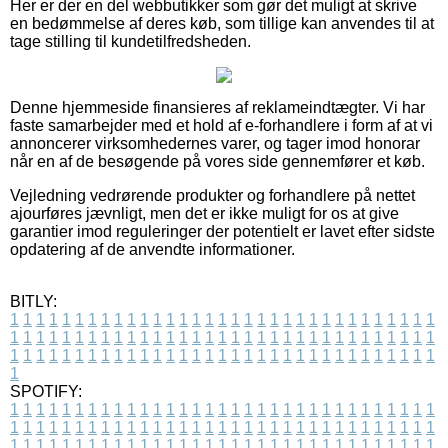
Her er der en del webbutikker som gør det muligt at skrive
en bedømmelse af deres køb, som tillige kan anvendes til at
tage stilling til kundetilfredsheden.
Denne hjemmeside finansieres af reklameindtægter. Vi har
faste samarbejder med et hold af e-forhandlere i form af at vi
annoncerer virksomhedernes varer, og tager imod honorar
når en af de besøgende på vores side gennemfører et køb.
Vejledning vedrørende produkter og forhandlere på nettet
ajourføres jævnligt, men det er ikke muligt for os at give
garantier imod reguleringer der potentielt er lavet efter sidste
opdatering af de anvendte informationer.
BITLY:
1
1
1
1
1
1
1
1
1
1
1
1
1
1
1
1
1
1
1
1
1
1
1
1
1
1
1
1
1
1
1
1
1
1
1
1
1
1
1
1
1
1
1
1
1
1
1
1
1
1
1
1
1
1
1
1
1
1
1
1
1
1
1
1
1
1
1
1
1
1
1
1
1
1
1
1
1
1
1
1
1
1
1
1
1
1
1
1
1
1
1
1
1
1
1
1
1
1
1
1
SPOTIFY:
1
1
1
1
1
1
1
1
1
1
1
1
1
1
1
1
1
1
1
1
1
1
1
1
1
1
1
1
1
1
1
1
1
1
1
1
1
1
1
1
1
1
1
1
1
1
1
1
1
1
1
1
1
1
1
1
1
1
1
1
1
1
1
1
1
1
1
1
1
1
1
1
1
1
1
1
1
1
1
1
1
1
1
1
1
1
1
1
1
1
1
1
1
1
1
1
1
1
1