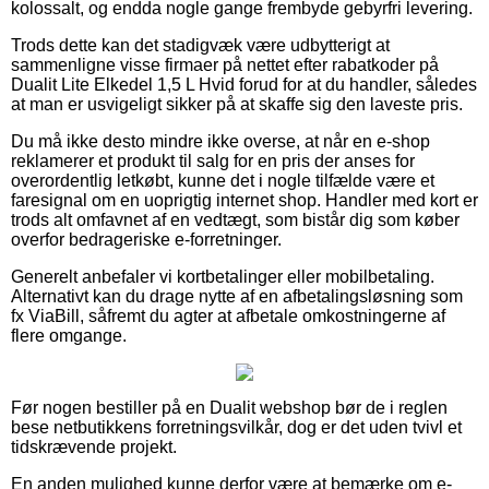
kolossalt, og endda nogle gange frembyde gebyrfri levering.
Trods dette kan det stadigvæk være udbytterigt at
sammenligne visse firmaer på nettet efter rabatkoder på
Dualit Lite Elkedel 1,5 L Hvid forud for at du handler, således
at man er usvigeligt sikker på at skaffe sig den laveste pris.
Du må ikke desto mindre ikke overse, at når en e-shop
reklamerer et produkt til salg for en pris der anses for
overordentlig letkøbt, kunne det i nogle tilfælde være et
faresignal om en uoprigtig internet shop. Handler med kort er
trods alt omfavnet af en vedtægt, som bistår dig som køber
overfor bedrageriske e-forretninger.
Generelt anbefaler vi kortbetalinger eller mobilbetaling.
Alternativt kan du drage nytte af en afbetalingsløsning som
fx ViaBill, såfremt du agter at afbetale omkostningerne af
flere omgange.
Før nogen bestiller på en Dualit webshop bør de i reglen
bese netbutikkens forretningsvilkår, dog er det uden tvivl et
tidskrævende projekt.
En anden mulighed kunne derfor være at bemærke om e-