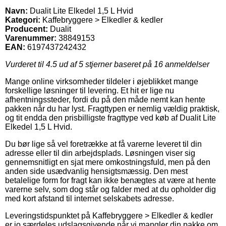
Navn:
Dualit Lite Elkedel 1,5 L Hvid
Kategori:
Kaffebryggere > Elkedler & kedler
Producent:
Dualit
Varenummer:
38849153
EAN:
6197437242432
Vurderet til
4.5
ud af 5 stjerner baseret på
16
anmeldelser
Mange online virksomheder tildeler i øjeblikket mange
forskellige løsninger til levering. Et hit er lige nu
afhentningssteder, fordi du på den måde nemt kan hente
pakken når du har lyst. Fragttypen er nemlig vældig praktisk,
og tit endda den prisbilligste fragttype ved køb af Dualit Lite
Elkedel 1,5 L Hvid.
Du bør lige så vel foretrække at få varerne leveret til din
adresse eller til din arbejdsplads. Løsningen viser sig
gennemsnitligt en sjat mere omkostningsfuld, men på den
anden side usædvanlig hensigtsmæssig. Den mest
betalelige form for fragt kan ikke benægtes at være at hente
varerne selv, som dog står og falder med at du opholder dig
med kort afstand til internet selskabets adresse.
Leveringstidspunktet på Kaffebryggere > Elkedler & kedler
er jo særdeles udslagsgivende når vi mangler din pakke om