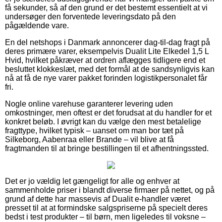
få sekunder, så af den grund er det bestemt essentielt at vi
undersøger den forventede leveringsdato på den
pågældende vare.
En del netshops i Danmark annoncerer dag-til-dag fragt på
deres primære varer, eksempelvis Dualit Lite Elkedel 1,5 L
Hvid, hvilket påkræver at ordren aflægges tidligere end et
besluttet klokkeslæt, med det formål at de sandsynligvis kan
nå at få de nye varer pakket forinden logistikpersonalet får
fri.
Nogle online varehuse garanterer levering uden
omkostninger, men oftest er det forudsat at du handler for et
konkret beløb. I øvrigt kan du vælge den mest betalelige
fragttype, hvilket typisk – uanset om man bor tæt på
Silkeborg, Aabenraa eller Brande – vil blive at få
fragtmanden til at bringe bestillingen til et afhentningssted.
Det er jo vældig let gængeligt for alle og enhver at
sammenholde priser i blandt diverse firmaer på nettet, og på
grund af dette har massevis af Dualit e-handler været
presset til at at formindske salgspriserne på specielt deres
bedst i test produkter – til børn, men ligeledes til voksne –