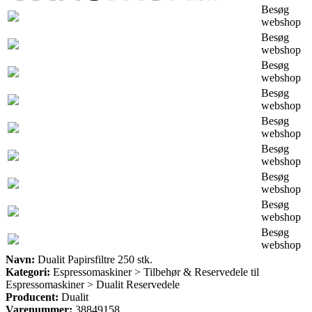
Besøg
webshop
Besøg
webshop
Besøg
webshop
Besøg
webshop
Besøg
webshop
Besøg
webshop
Besøg
webshop
Besøg
webshop
Besøg
webshop
Navn:
Dualit Papirsfiltre 250 stk.
Kategori:
Espressomaskiner > Tilbehør & Reservedele til
Espressomaskiner > Dualit Reservedele
Producent:
Dualit
Varenummer:
38849158