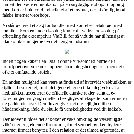
undertiden være en indikation på en snydagtig e-shop. Shopping
med kort er imidlertid indbefattet af et lovbud, der bistår dig imod
falske internet webshops.
Vi slår generelt et slag for handler med kort eller betalinger med
mobilen. Som en anden løsning kunne du vælge en løsning på
afbetaling fra eksempelvis ViaBill, for så vidt du har til hensigt at
klare omkostningerne over et længere tidsrum.
Inden nogen køber i en Dualit online virksomhed burde de i
princippet overveje netshoppens forretningsbetingelser, men det er
ofte et omfattende projekt.
En anden mulighed kan være at finde ud af hvorvidt webbutikken er
støttet af e-mærket, fordi det generelt er en tilkendegivelse af at
netbutikken accepterer de officielle danske regler, samt at e-
forretningen en gang i mellem besigtiges af eksperter som er inde i
de gældende love. Derudover giver det dig lejlighed til en
håndsrækning, ifald du skulle få vanskeligheder ved dit indkøb.
Derudover tilrådes det at køber er vaks omkring de væsentligste
vilkår der er gældende for ordren, for eksempel hvilken bytteret
internet firmaet benytter. I den relation er det tilmed afgørende, at