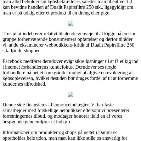
man altid beholder sin købsbekræftelse, således man til enhver tid
kan bevidne handlen af Dualit Papirsfiltre 250 stk., ligegyldigt om
man er på udkig efter et produkt til en dreng eller pige.
Trustpilot indebærer relativt tiltalende genveje til at kigge på en stor
gruppe forhenværende konsumenters opfattelser og derfor tilråder
vi, at du eksaminerer webbutikkens kritik af Dualit Papirsfiltre 250
stk. før du shopper.
Facebook medfører derudover evigt sikre løsninger til at få et kig ind
i internet forhandlerens kundefokus. Derudover ses nogle
forhandlere på nettet som gør det muligt at afgive en evaluering af
købsoplevelsen, hvilket desuden bør drages fordel af til at fornemme
kundernes tilfredshed.
Denne side finansieres af annonceindtægter. Vi har faste
samarbejder med forskellige netbutikker eftersom vi præsenterer
forretningernes tilbud, og modtager honorar ifald en af vores
besøgende gennemfører et indkøb.
Informationer om produkter og shops på nettet i Danmark
opretholdes hele tiden, men man kan ikke stille os ansvarlig for