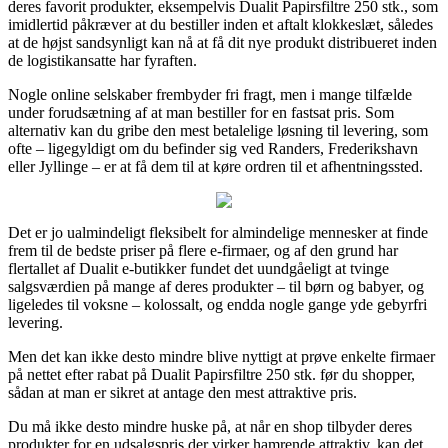
deres favorit produkter, eksempelvis Dualit Papirsfiltre 250 stk., som
imidlertid påkræver at du bestiller inden et aftalt klokkeslæt, således
at de højst sandsynligt kan nå at få dit nye produkt distribueret inden
de logistikansatte har fyraften.
Nogle online selskaber frembyder fri fragt, men i mange tilfælde
under forudsætning af at man bestiller for en fastsat pris. Som
alternativ kan du gribe den mest betalelige løsning til levering, som
ofte – ligegyldigt om du befinder sig ved Randers, Frederikshavn
eller Jyllinge – er at få dem til at køre ordren til et afhentningssted.
Det er jo ualmindeligt fleksibelt for almindelige mennesker at finde
frem til de bedste priser på flere e-firmaer, og af den grund har
flertallet af Dualit e-butikker fundet det uundgåeligt at tvinge
salgsværdien på mange af deres produkter – til børn og babyer, og
ligeledes til voksne – kolossalt, og endda nogle gange yde gebyrfri
levering.
Men det kan ikke desto mindre blive nyttigt at prøve enkelte firmaer
på nettet efter rabat på Dualit Papirsfiltre 250 stk. før du shopper,
sådan at man er sikret at antage den mest attraktive pris.
Du må ikke desto mindre huske på, at når en shop tilbyder deres
produkter for en udsalgspris der virker hamrende attraktiv, kan det