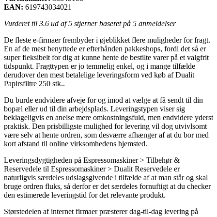
EAN:
619743034021
Vurderet til
3.6
ud af 5 stjerner baseret på
5
anmeldelser
De fleste e-firmaer frembyder i øjeblikket flere muligheder for fragt.
En af de mest benyttede er efterhånden pakkeshops, fordi det så er
super fleksibelt for dig at kunne hente de bestilte varer på et valgfrit
tidspunkt. Fragttypen er jo temmelig enkel, og i mange tilfælde
derudover den mest betalelige leveringsform ved køb af Dualit
Papirsfiltre 250 stk..
Du burde endvidere afveje for og imod at vælge at få sendt til din
bopæl eller ud til din arbejdsplads. Leveringstypen viser sig
beklageligvis en anelse mere omkostningsfuld, men endvidere yderst
praktisk. Den prisbilligste mulighed for levering vil dog utvivlsomt
være selv at hente ordren, som desværre afhænger af at du bor med
kort afstand til online virksomhedens hjemsted.
Leveringsdygtigheden på Espressomaskiner > Tilbehør &
Reservedele til Espressomaskiner > Dualit Reservedele er
naturligvis særdeles udslagsgivende i tilfælde af at man står og skal
bruge ordren fluks, så derfor er det særdeles fornuftigt at du checker
den estimerede leveringstid for det relevante produkt.
Størstedelen af internet firmaer præsterer dag-til-dag levering på