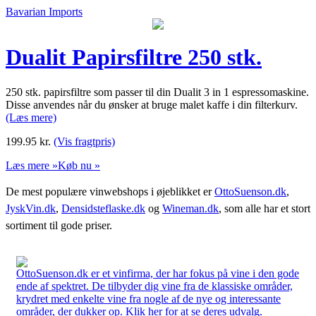
Bavarian Imports
Dualit Papirsfiltre 250 stk.
250 stk. papirsfiltre som passer til din Dualit 3 in 1 espressomaskine.
Disse anvendes når du ønsker at bruge malet kaffe i din filterkurv.
(Læs mere)
199.95
kr.
(Vis fragtpris)
Læs mere »
Køb nu »
De mest populære vinwebshops i øjeblikket er
OttoSuenson.dk
,
JyskVin.dk
,
Densidsteflaske.dk
og
Wineman.dk
, som alle har et stort
sortiment til gode priser.
OttoSuenson.dk er et vinfirma, der har fokus på vine i den gode
ende af spektret. De tilbyder dig vine fra de klassiske områder,
krydret med enkelte vine fra nogle af de nye og interessante
områder, der dukker op. Klik her for at se deres udvalg.