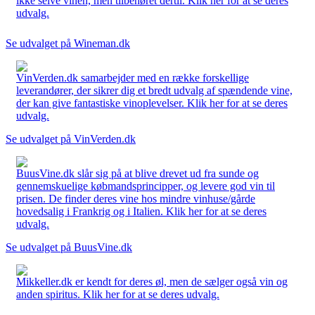
ikke selve vinen, men tilbehøret dertil. Klik her for at se deres
udvalg.
Se udvalget på Wineman.dk
VinVerden.dk samarbejder med en række forskellige
leverandører, der sikrer dig et bredt udvalg af spændende vine,
der kan give fantastiske vinoplevelser. Klik her for at se deres
udvalg.
Se udvalget på VinVerden.dk
BuusVine.dk slår sig på at blive drevet ud fra sunde og
gennemskuelige købmandsprincipper, og levere god vin til
prisen. De finder deres vine hos mindre vinhuse/gårde
hovedsalig i Frankrig og i Italien. Klik her for at se deres
udvalg.
Se udvalget på BuusVine.dk
Mikkeller.dk er kendt for deres øl, men de sælger også vin og
anden spiritus. Klik her for at se deres udvalg.