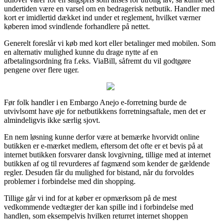
undertiden være en varsel om en bedragerisk netbutik. Handler med
kort er imidlertid dækket ind under et reglement, hvilket værner
køberen imod svindlende forhandlere på nettet.
Generelt foreslår vi køb med kort eller betalinger med mobilen. Som
en alternativ mulighed kunne du drage nytte af en
afbetalingsordning fra f.eks. ViaBill, såfremt du vil godtgøre
pengene over flere uger.
Før folk handler i en Embargo Anejo e-forretning burde de
utvivlsomt have øje for netbutikkens forretningsaftale, men det er
almindeligvis ikke særlig sjovt.
En nem løsning kunne derfor være at bemærke hvorvidt online
butikken er e-mærket medlem, eftersom det ofte er et bevis på at
internet butikken forsvarer dansk lovgivning, tillige med at internet
butikken af og til revurderes af fagmænd som kender de gældende
regler. Desuden får du mulighed for bistand, når du forvoldes
problemer i forbindelse med din shopping.
Tillige går vi ind for at køber er opmærksom på de mest
vedkommende vedtægter der kan spille ind i forbindelse med
handlen, som eksempelvis hvilken returret internet shoppen