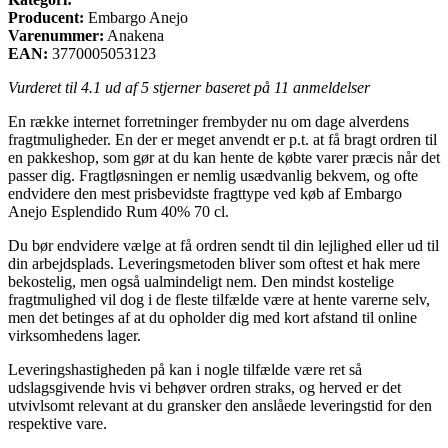
Producent:
Embargo Anejo
Varenummer:
Anakena
EAN:
3770005053123
Vurderet til
4.1
ud af 5 stjerner baseret på
11
anmeldelser
En række internet forretninger frembyder nu om dage alverdens
fragtmuligheder. En der er meget anvendt er p.t. at få bragt ordren til
en pakkeshop, som gør at du kan hente de købte varer præcis når det
passer dig. Fragtløsningen er nemlig usædvanlig bekvem, og ofte
endvidere den mest prisbevidste fragttype ved køb af Embargo
Anejo Esplendido Rum 40% 70 cl.
Du bør endvidere vælge at få ordren sendt til din lejlighed eller ud til
din arbejdsplads. Leveringsmetoden bliver som oftest et hak mere
bekostelig, men også ualmindeligt nem. Den mindst kostelige
fragtmulighed vil dog i de fleste tilfælde være at hente varerne selv,
men det betinges af at du opholder dig med kort afstand til online
virksomhedens lager.
Leveringshastigheden på kan i nogle tilfælde være ret så
udslagsgivende hvis vi behøver ordren straks, og herved er det
utvivlsomt relevant at du gransker den anslåede leveringstid for den
respektive vare.