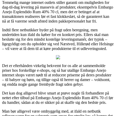
Temmelig mange internet outlets stiller garanti om muligheden for
dag-til-dag levering på massevis af produkter, eksempelvis Embargo
Anejo Esplendido Rum 40% 70 cl, men det er betinget af at
transaktionen realiseres før et fast klokkeslæt, så de garanteret kan
nå at få varerne sendt afsted inden pakkepersonalet har fri.
Indtil flere netbutikker byder på fragt uden beregning, men
undertiden kun ifald du køber for en konkret pris. Ellers skal man
beslutte sig for den mindst kostelige leveringsmanér, der typisk –
ligegyldigt om du opholder sig ved Næstved, Hillerød eller Helsinge
– vil være at få dem til at køre produkterne til et udleveringssted.
Det er efterhånden virkelig bekvemt for os alle at sammenholde
priser hos forskellige e-shops, og så har utallige Embargo Anejo
internet shops været nødt til at reducere priserne på deres produkter
– til babyer og børn, og tillige også til herrer og damer – voldsomt,
og endda nogle gange frembyde fragt uden gebyr.
Det kan dog alligevel blive smart at prøve nogle få forhandlere på
nettet efter tilbud på Embargo Anejo Esplendido Rum 40% 70 cl før
du handler, sådan at du er sikker på at skaffe sig den bedste pris.
Man bør alligevel være omhyggelig med, at ifald en netbutik
udlover varer for en salgspris som anses for utrolig lav, så kunne det