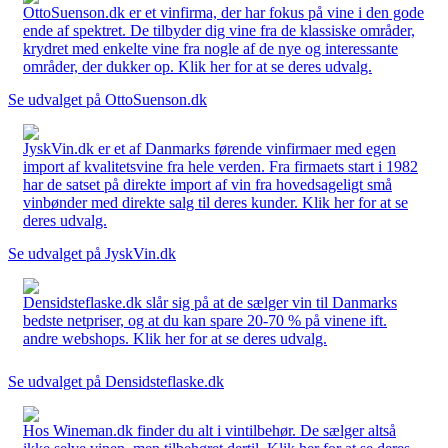
OttoSuenson.dk er et vinfirma, der har fokus på vine i den gode
ende af spektret. De tilbyder dig vine fra de klassiske områder,
krydret med enkelte vine fra nogle af de nye og interessante
områder, der dukker op. Klik her for at se deres udvalg.
Se udvalget på OttoSuenson.dk
JyskVin.dk er et af Danmarks førende vinfirmaer med egen
import af kvalitetsvine fra hele verden. Fra firmaets start i 1982
har de satset på direkte import af vin fra hovedsageligt små
vinbønder med direkte salg til deres kunder. Klik her for at se
deres udvalg.
Se udvalget på JyskVin.dk
Densidsteflaske.dk slår sig på at de sælger vin til Danmarks
bedste netpriser, og at du kan spare 20-70 % på vinene ift.
andre webshops. Klik her for at se deres udvalg.
Se udvalget på Densidsteflaske.dk
Hos Wineman.dk finder du alt i vintilbehør. De sælger altså