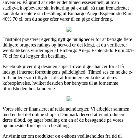
anvender. På grund af dette er det tilmed essesentielt, at man
stadigvæk opbevarer sin kvittering på e-mail, så man fremadrettet
kan dokumentere sin bestilling af Embargo Anejo Esplendido Rum
40% 70 cl, om du søger efter varer til en pige eller dreng.
Trustpilot præsterer egentlig nyttige muligheder for at betragte flere
tidligere brugeres ratings og herved er det klogt, at du verificerer
webbutikkens vurderinger af Embargo Anejo Esplendido Rum 40%
70 cl før du lægger din bestilling.
Facebook giver dig desuden super troværdige chancer for at få
indsigt i internet forretningens pålidelighed. Tilmed ses en række e-
forhandlere som tilbyder folk at formulere en kritik af deres
købsoplevelse, hvilket desuden bør benyttes til at fornemme
tilfredsheden hos kunderne.
Vores side er finansieret af reklameindtægter. Vi arbejder sammen
med en hel del online shops i Danmark derved at vi introducerer
deres tilbud, og tager betaling om en af de besøgende på vores
hjemmeside foretager en bestilling.
Anvisninger om produkter og e-shops vedligeholdes fra tid til