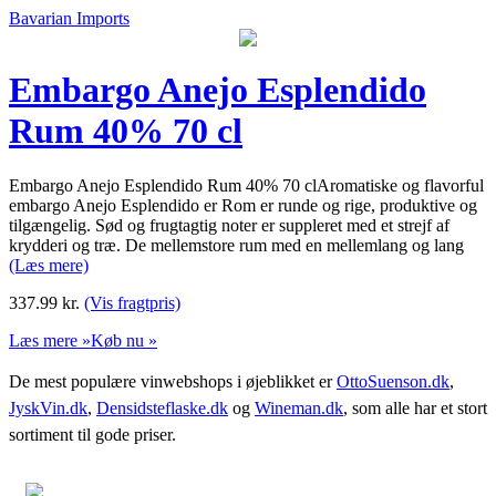
Bavarian Imports
Embargo Anejo Esplendido
Rum 40% 70 cl
Embargo Anejo Esplendido Rum 40% 70 clAromatiske og flavorful
embargo Anejo Esplendido er Rom er runde og rige, produktive og
tilgængelig. Sød og frugtagtig noter er suppleret med et strejf af
krydderi og træ. De mellemstore rum med en mellemlang og lang
(Læs mere)
337.99
kr.
(Vis fragtpris)
Læs mere »
Køb nu »
De mest populære vinwebshops i øjeblikket er
OttoSuenson.dk
,
JyskVin.dk
,
Densidsteflaske.dk
og
Wineman.dk
, som alle har et stort
sortiment til gode priser.