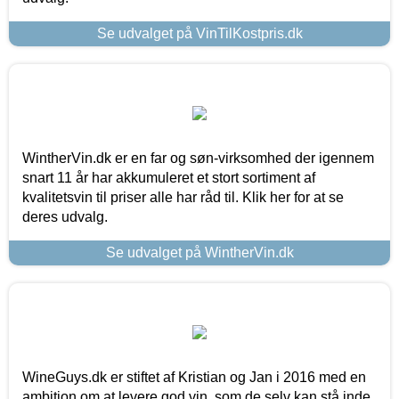
Se udvalget på VinTilKostpris.dk
WintherVin.dk er en far og søn-virksomhed der igennem
snart 11 år har akkumuleret et stort sortiment af
kvalitetsvin til priser alle har råd til. Klik her for at se
deres udvalg.
Se udvalget på WintherVin.dk
WineGuys.dk er stiftet af Kristian og Jan i 2016 med en
ambition om at levere god vin, som de selv kan stå inde