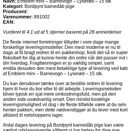
Navn:
Emblem mini – Barnevogn – Lyserød – 15 stk
Kategori:
Bordpynt barnedåb pige
Producent:
Varenummer:
891002
EAN:
Vurderet til
4.1
ud af 5 stjerner baseret på
28
anmeldelser
De fleste internet forretninger tilbyder i vore dage mange
forskellige leveringsmodeller. Den mest moderne er nu til
dags at få bragt ordren til en pakkeshop, fordi det så er super
fleksibelt for dig at kunne hente din ordre når det passer ind i
din hverdag. Fragtløsningen er jo vældig simpel, samt
endda desuden den mest betalelige type af levering ved køb
af Emblem mini – Barnevogn – Lyserød – 15 stk.
Du kan derudover tænke over at bestille ordren til levering
hjem til hvor du bor eller til dit arbejde. Leveringsmetoden
bliver typisk en sjat mere omkostningsfuld, men på den
anden side usædvanlig smart. Den mindst kostelige
leveringsmulighed vil dog i de fleste tilfælde være at du selv
henter pakken, men dette nødvendiggør at du lever med kort
afstand til netshoppens lager.
Antal dages levering på Bordpynt barnedåb pige kan være
særligt udslagsgivende såfremt vi har behov for dine nye