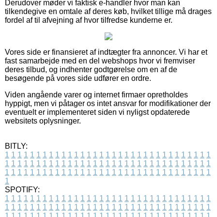
Derudover møder vi faktisk e-handler hvor man kan
tilkendegive en omtale af deres køb, hvilket tillige må drages
fordel af til afvejning af hvor tilfredse kunderne er.
Vores side er finansieret af indtægter fra annoncer. Vi har et
fast samarbejde med en del webshops hvor vi fremviser
deres tilbud, og indhenter godtgørelse om en af de
besøgende på vores side udfører en ordre.
Viden angående varer og internet firmaer opretholdes
hyppigt, men vi påtager os intet ansvar for modifikationer der
eventuelt er implementeret siden vi nyligst opdaterede
websitets oplysninger.
BITLY:
1
1
1
1
1
1
1
1
1
1
1
1
1
1
1
1
1
1
1
1
1
1
1
1
1
1
1
1
1
1
1
1
1
1
1
1
1
1
1
1
1
1
1
1
1
1
1
1
1
1
1
1
1
1
1
1
1
1
1
1
1
1
1
1
1
1
1
1
1
1
1
1
1
1
1
1
1
1
1
1
1
1
1
1
1
1
1
1
1
1
1
1
1
1
1
1
1
1
1
1
SPOTIFY:
1
1
1
1
1
1
1
1
1
1
1
1
1
1
1
1
1
1
1
1
1
1
1
1
1
1
1
1
1
1
1
1
1
1
1
1
1
1
1
1
1
1
1
1
1
1
1
1
1
1
1
1
1
1
1
1
1
1
1
1
1
1
1
1
1
1
1
1
1
1
1
1
1
1
1
1
1
1
1
1
1
1
1
1
1
1
1
1
1
1
1
1
1
1
1
1
1
1
1