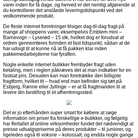
varer inden for få dage, og herved er det nemlig afgørende at
du kontrollerer det anslåede leveringstidspunkt ved det
vedkommende produkt.
De fleste internet forretninger tilsiger dag-til-dag fragt på
mange af shoppens varer, eksempelvis Emblem mini –
Barnevogn – Lyserød – 15 stk, hvilket dog er forudsat at
ordren gennemføres forinden et fast tidspunkt, sådan at de
har udsigt til at kunne nå at få pakken klar inden
pakkemedarbejderne har fyraften.
Nogle enkelte internet butikker frembyder fragt uden
betaling, men i reglen påkræves det at man indkøber for en
fastsat pris. Desuden kan man foretrække den billigste
fragtform, hvilket tit – hvad end man befinder sig tæt på
Esbjerg, Rønne eller Jyllinge – er at få fragtmanden til at
levere din bestilling til et afhentningssted.
Det er jo efterhånden super smart for købere at søge
information om priser fra forskellige e-butikker, og følgelig
har flertallet af online virksomheder fundet det nødvendigt at
presse udsalgspriserne på deres produkter – til juniorer, og
ligeledes også til voksne – kolossalt, og endda nogle gange