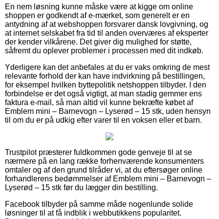
En nem løsning kunne måske være at kigge om online
shoppen er godkendt af e-mærket, som generelt er en
antydning af at webshoppen forsvarer dansk lovgivning, og
at internet selskabet fra tid til anden overværes af eksperter
der kender vilkårene. Det giver dig mulighed for støtte,
såfremt du oplever problemer i processen med dit indkøb.
Yderligere kan det anbefales at du er vaks omkring de mest
relevante forhold der kan have indvirkning på bestillingen,
for eksempel hvilken byttepolitik netshoppen tilbyder. I den
forbindelse er det også vigtigt, at man stadig gemmer ens
faktura e-mail, så man altid vil kunne bekræfte købet af
Emblem mini – Barnevogn – Lyserød – 15 stk, uden hensyn
til om du er på udkig efter varer til en voksen eller et barn.
Trustpilot præsterer fuldkommen gode genveje til at se
nærmere på en lang række forhenværende konsumenters
omtaler og af den grund tilråder vi, at du eftersøger online
forhandlerens bedømmelser af Emblem mini – Barnevogn –
Lyserød – 15 stk før du lægger din bestilling.
Facebook tilbyder på samme måde nogenlunde solide
løsninger til at få indblik i webbutikkens popularitet.