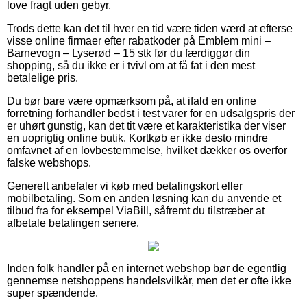
love fragt uden gebyr.
Trods dette kan det til hver en tid være tiden værd at efterse
visse online firmaer efter rabatkoder på Emblem mini –
Barnevogn – Lyserød – 15 stk før du færdiggør din
shopping, så du ikke er i tvivl om at få fat i den mest
betalelige pris.
Du bør bare være opmærksom på, at ifald en online
forretning forhandler bedst i test varer for en udsalgspris der
er uhørt gunstig, kan det tit være et karakteristika der viser
en uoprigtig online butik. Kortkøb er ikke desto mindre
omfavnet af en lovbestemmelse, hvilket dækker os overfor
falske webshops.
Generelt anbefaler vi køb med betalingskort eller
mobilbetaling. Som en anden løsning kan du anvende et
tilbud fra for eksempel ViaBill, såfremt du tilstræber at
afbetale betalingen senere.
Inden folk handler på en internet webshop bør de egentlig
gennemse netshoppens handelsvilkår, men det er ofte ikke
super spændende.