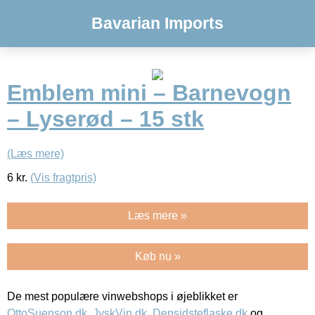
Bavarian Imports
Emblem mini – Barnevogn
– Lyserød – 15 stk
(Læs mere)
6
kr.
(Vis fragtpris)
Læs mere »
Køb nu »
De mest populære vinwebshops i øjeblikket er
OttoSuenson.dk
,
JyskVin.dk
,
Densidsteflaske.dk
og