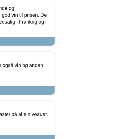
unde og
od vin til prisen. De
dsalig i Frankrig og i
er også vin og anden
ster på alle niveauer.