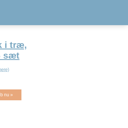
i træ,
6 sæt
ere)
b nu »