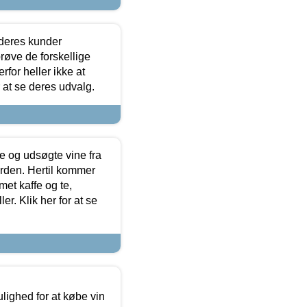
 deres kunder
røve de forskellige
for heller ikke at
r at se deres udvalg.
 og udsøgte vine fra
erden. Hertil kommer
et kaffe og te,
. Klik her for at se
ulighed for at købe vin