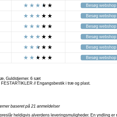
Besøg webshop
Besøg webshop
Besøg webshop
Besøg webshop
Besøg webshop
Besøg webshop
æ, Guldstjerner. 6 sæt
STARTIKLER // Engangsbestik i træ og plast.
jerner baseret på
21
anmeldelser
 foreslår heldigvis alverdens leveringsmuligheder. En yndling er