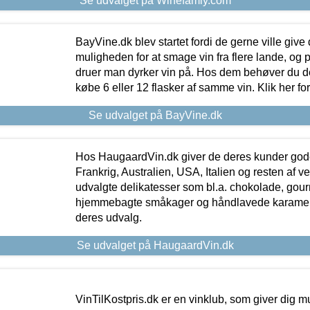
Se udvalget på Winefamly.com
BayVine.dk blev startet fordi de gerne ville give
muligheden for at smage vin fra flere lande, og p
druer man dyrker vin på. Hos dem behøver du der
købe 6 eller 12 flasker af samme vin. Klik her fo
Se udvalget på BayVine.dk
Hos HaugaardVin.dk giver de deres kunder gode
Frankrig, Australien, USA, Italien og resten af v
udvalgte delikatesser som bl.a. chokolade, gourm
hjemmebagte småkager og håndlavede karameller
deres udvalg.
Se udvalget på HaugaardVin.dk
VinTilKostpris.dk er en vinklub, som giver dig m