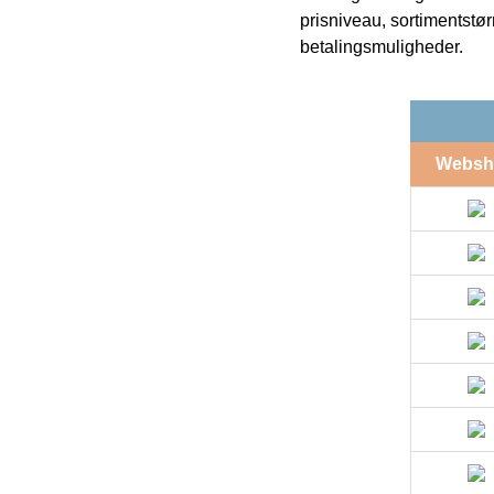
prisniveau, sortimentstø
betalingsmuligheder.
Websh