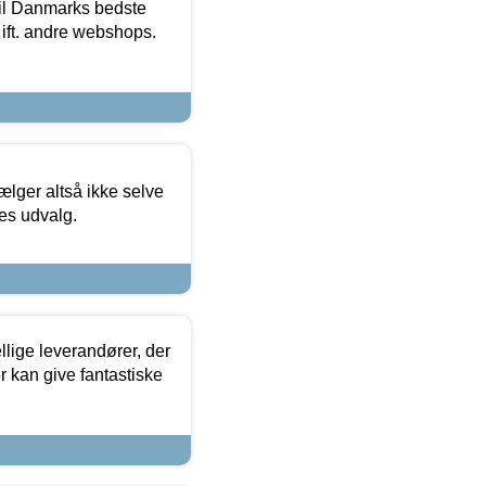
 til Danmarks bedste
 ift. andre webshops.
ælger altså ikke selve
res udvalg.
lige leverandører, der
r kan give fantastiske