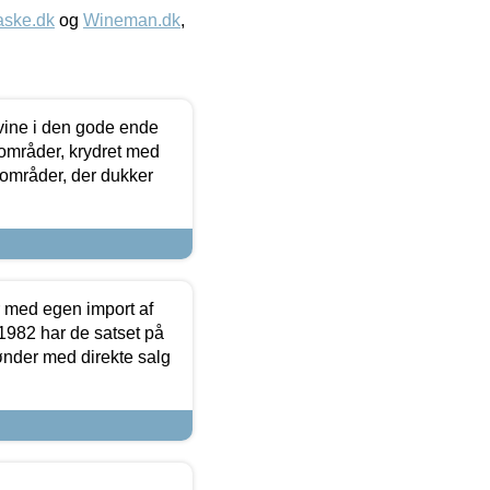
aske.dk
og
Wineman.dk
,
 vine i den gode ende
e områder, krydret med
 områder, der dukker
r med egen import af
i 1982 har de satset på
ønder med direkte salg