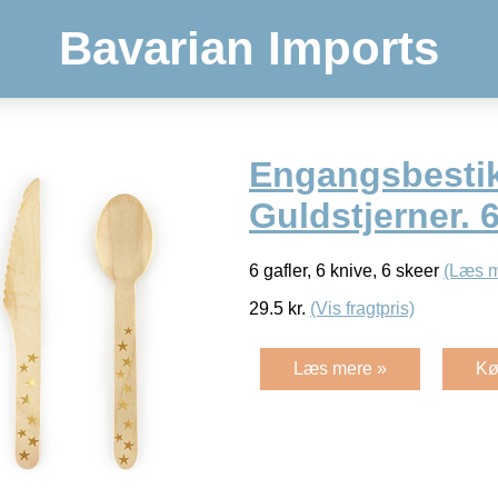
Bavarian Imports
Engangsbestik 
Guldstjerner. 
6 gafler, 6 knive, 6 skeer
(Læs m
29.5
kr.
(Vis fragtpris)
Læs mere »
Kø