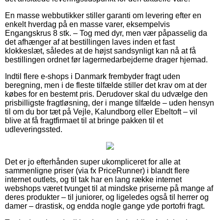
En masse webbutikker stiller garanti om levering efter en
enkelt hverdag på en masse varer, eksempelvis
Engangskrus 8 stk. – Tog med dyr, men vær påpasselig da
det afhænger af at bestillingen laves inden et fast
klokkeslæt, således at de højst sandsynligt kan nå at få
bestillingen ordnet før lagermedarbejderne drager hjemad.
Indtil flere e-shops i Danmark frembyder fragt uden
beregning, men i de fleste tilfælde stiller det krav om at der
købes for en bestemt pris. Derudover skal du udvælge den
prisbilligste fragtløsning, der i mange tilfælde – uden hensyn
til om du bor tæt på Vejle, Kalundborg eller Ebeltoft – vil
blive at få fragtfirmaet til at bringe pakken til et
udleveringssted.
Det er jo efterhånden super ukompliceret for alle at
sammenligne priser (via fx PriceRunner) i blandt flere
internet outlets, og til tak har en lang række internet
webshops været tvunget til at mindske priserne på mange af
deres produkter – til juniorer, og ligeledes også til herrer og
damer – drastisk, og endda nogle gange yde portofri fragt.