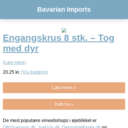
Bavarian Imports
Engangskrus 8 stk. – Tog
med dyr
(Læs mere)
20.25
kr.
(Vis fragtpris)
Læs mere »
Køb nu »
De mest populære vinwebshops i øjeblikket er
OttoSuenson.dk
,
JyskVin.dk
,
Densidsteflaske.dk
og