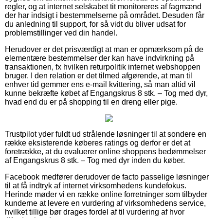
regler, og at internet selskabet tit monitoreres af fagmænd
der har indsigt i bestemmelserne på området. Desuden får
du anledning til support, for så vidt du bliver udsat for
problemstillinger ved din handel.
Herudover er det prisværdigt at man er opmærksom på de
elementære bestemmelser der kan have indvirkning på
transaktionen, fx hvilken returpolitik internet webshoppen
bruger. I den relation er det tilmed afgørende, at man til
enhver tid gemmer ens e-mail kvittering, så man altid vil
kunne bekræfte købet af Engangskrus 8 stk. – Tog med dyr,
hvad end du er på shopping til en dreng eller pige.
Trustpilot yder fuldt ud strålende løsninger til at sondere en
række eksisterende køberes ratings og derfor er det at
foretrække, at du evaluerer online shoppens bedømmelser
af Engangskrus 8 stk. – Tog med dyr inden du køber.
Facebook medfører derudover de facto passelige løsninger
til at få indtryk af internet virksomhedens kundefokus.
Herinde møder vi en række online forretninger som tilbyder
kunderne at levere en vurdering af virksomhedens service,
hvilket tillige bør drages fordel af til vurdering af hvor