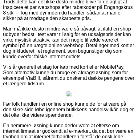
Trods dette kan det ikke desto mindre blive fordelagtigt at
inspicere et par webshops efter rabatkoder på Engangskrus
8 stk. – Tog med dyr inden du handler, sådan at man er
sikker på at modtage den skarpeste pris.
Man må ikke desto mindre være så påvagt, at ifald en shop
udbyder bedst i test varer til salg for en udsalgspris der kan
virke mystisk attraktiv, kan det i nogle tilfælde være et
symbol på en uægte online webshop. Betalinger med kort er
dog inkluderet i et reglement, som begunstiger dig som
kunde overfor falske internet outlets.
Vi slår generelt et slag for køb med kort eller MobilePay.
Som alternativ kunne du bruge en afdragsløsning som for
eksempel ViaBill, såfremt du ønsker at dække pengene over
et længere tidsrum.
Før folk handler i en online shop kunne de for at være på
den sikre side løbe igennem butikkens handelsvilkår, dog er
det ofte ikke videre spændende.
En nemmere løsning kunne derfor være at efterse om
internet firmaet er godkendt af e-mærket, da det bør være en
tryghed om at internet forhandleren forstår de opstillede