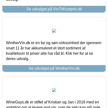
Se udvalget på VinTilKostpris.dk
WintherVin.dk er en far og søn-virksomhed der igennem
snart 11 år har akkumuleret et stort sortiment af
kvalitetsvin til priser alle har råd til. Klik her for at se
deres udvalg.
Se udvalget på WintherVin.dk
WineGuys.dk er stiftet af Kristian og Jan i 2016 med en
ambition om at levere god vin, som de selv kan stå inde