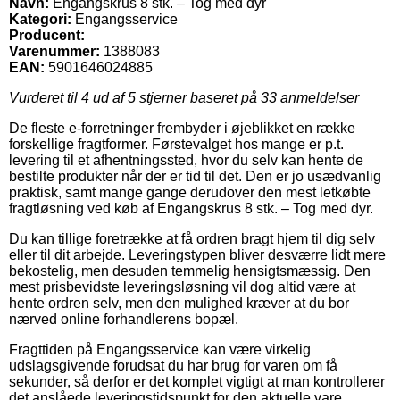
Navn:
Engangskrus 8 stk. – Tog med dyr
Kategori:
Engangsservice
Producent:
Varenummer:
1388083
EAN:
5901646024885
Vurderet til
4
ud af 5 stjerner baseret på
33
anmeldelser
De fleste e-forretninger frembyder i øjeblikket en række
forskellige fragtformer. Førstevalget hos mange er p.t.
levering til et afhentningssted, hvor du selv kan hente de
bestilte produkter når der er tid til det. Den er jo usædvanlig
praktisk, samt mange gange derudover den mest letkøbte
fragtløsning ved køb af Engangskrus 8 stk. – Tog med dyr.
Du kan tillige foretrække at få ordren bragt hjem til dig selv
eller til dit arbejde. Leveringstypen bliver desværre lidt mere
bekostelig, men desuden temmelig hensigtsmæssig. Den
mest prisbevidste leveringsløsning vil dog altid være at
hente ordren selv, men den mulighed kræver at du bor
nærved online forhandlerens bopæl.
Fragttiden på Engangsservice kan være virkelig
udslagsgivende forudsat du har brug for varen om få
sekunder, så derfor er det komplet vigtigt at man kontrollerer
det anslåede leveringstidspunkt for den aktuelle vare.