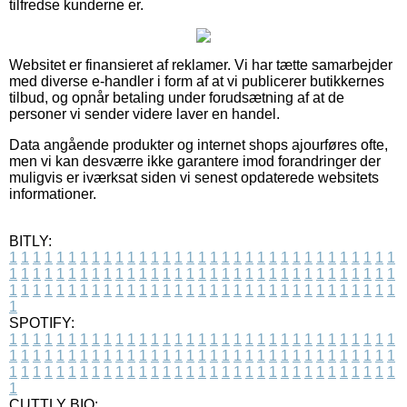
tilfredse kunderne er.
Websitet er finansieret af reklamer. Vi har tætte samarbejder
med diverse e-handler i form af at vi publicerer butikkernes
tilbud, og opnår betaling under forudsætning af at de
personer vi sender videre laver en handel.
Data angående produkter og internet shops ajourføres ofte,
men vi kan desværre ikke garantere imod forandringer der
muligvis er iværksat siden vi senest opdaterede websitets
informationer.
BITLY:
1
1
1
1
1
1
1
1
1
1
1
1
1
1
1
1
1
1
1
1
1
1
1
1
1
1
1
1
1
1
1
1
1
1
1
1
1
1
1
1
1
1
1
1
1
1
1
1
1
1
1
1
1
1
1
1
1
1
1
1
1
1
1
1
1
1
1
1
1
1
1
1
1
1
1
1
1
1
1
1
1
1
1
1
1
1
1
1
1
1
1
1
1
1
1
1
1
1
1
1
SPOTIFY:
1
1
1
1
1
1
1
1
1
1
1
1
1
1
1
1
1
1
1
1
1
1
1
1
1
1
1
1
1
1
1
1
1
1
1
1
1
1
1
1
1
1
1
1
1
1
1
1
1
1
1
1
1
1
1
1
1
1
1
1
1
1
1
1
1
1
1
1
1
1
1
1
1
1
1
1
1
1
1
1
1
1
1
1
1
1
1
1
1
1
1
1
1
1
1
1
1
1
1
1
CUTTLY BIO: