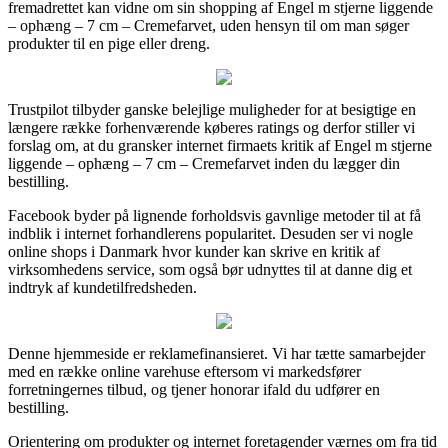
fremadrettet kan vidne om sin shopping af Engel m stjerne liggende
– ophæng – 7 cm – Cremefarvet, uden hensyn til om man søger
produkter til en pige eller dreng.
Trustpilot tilbyder ganske belejlige muligheder for at besigtige en
længere række forhenværende køberes ratings og derfor stiller vi
forslag om, at du gransker internet firmaets kritik af Engel m stjerne
liggende – ophæng – 7 cm – Cremefarvet inden du lægger din
bestilling.
Facebook byder på lignende forholdsvis gavnlige metoder til at få
indblik i internet forhandlerens popularitet. Desuden ser vi nogle
online shops i Danmark hvor kunder kan skrive en kritik af
virksomhedens service, som også bør udnyttes til at danne dig et
indtryk af kundetilfredsheden.
Denne hjemmeside er reklamefinansieret. Vi har tætte samarbejder
med en række online varehuse eftersom vi markedsfører
forretningernes tilbud, og tjener honorar ifald du udfører en
bestilling.
Orientering om produkter og internet foretagender værnes om fra tid