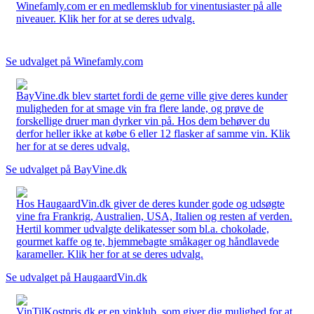
Winefamly.com er en medlemsklub for vinentusiaster på alle
niveauer. Klik her for at se deres udvalg.
Se udvalget på Winefamly.com
BayVine.dk blev startet fordi de gerne ville give deres kunder
muligheden for at smage vin fra flere lande, og prøve de
forskellige druer man dyrker vin på. Hos dem behøver du
derfor heller ikke at købe 6 eller 12 flasker af samme vin. Klik
her for at se deres udvalg.
Se udvalget på BayVine.dk
Hos HaugaardVin.dk giver de deres kunder gode og udsøgte
vine fra Frankrig, Australien, USA, Italien og resten af verden.
Hertil kommer udvalgte delikatesser som bl.a. chokolade,
gourmet kaffe og te, hjemmebagte småkager og håndlavede
karameller. Klik her for at se deres udvalg.
Se udvalget på HaugaardVin.dk
VinTilKostpris.dk er en vinklub, som giver dig mulighed for at