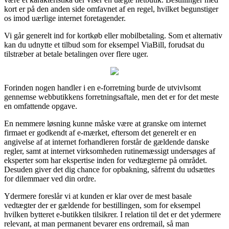
kort er på den anden side omfavnet af en regel, hvilket begunstiger
os imod uærlige internet foretagender.
Vi går generelt ind for kortkøb eller mobilbetaling. Som et alternativ
kan du udnytte et tilbud som for eksempel ViaBill, forudsat du
tilstræber at betale betalingen over flere uger.
Forinden nogen handler i en e-forretning burde de utvivlsomt
gennemse webbutikkens forretningsaftale, men det er for det meste
en omfattende opgave.
En nemmere løsning kunne måske være at granske om internet
firmaet er godkendt af e-mærket, eftersom det generelt er en
angivelse af at internet forhandleren forstår de gældende danske
regler, samt at internet virksomheden rutinemæssigt undersøges af
eksperter som har ekspertise inden for vedtægterne på området.
Desuden giver det dig chance for opbakning, såfremt du udsættes
for dilemmaer ved din ordre.
Ydermere foreslår vi at kunden er klar over de mest basale
vedtægter der er gældende for bestillingen, som for eksempel
hvilken bytteret e-butikken tilsikrer. I relation til det er det ydermere
relevant, at man permanent bevarer ens ordremail, så man