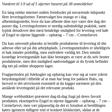
Vurderet til
3.9
ud af 5 stjerner baseret på
38
anmeldelser
En lang række internet outlets frembyder på nuværende tidspunkt
flere leveringsformer. Førstevalget hos mange er i dag
afhentningssteder, hvor du kan afhente dine nye varer den dag der
passer dig. Leveringsformen er nemlig ualmindeligt praktisk, samt
typisk derudover den mest betalelige mulighed for levering ved køb
af Engel m stjerne liggende – ophæng – 7 cm – Cremefarvet.
Du kan omvendt påtænke at bestille produkterne til levering til din
adresse eller ud på din arbejdsplads. Leveringsmetoden er uheldigvis
et hak mindre prisbillig, men endvidere vældig let. Den mindst
kostelige leveringsmåde kan ikke benægtes at være at du selv henter
produkterne, men den mulighed nødvendiggør at du fysisk befinder
dig tæt på online shoppens lager.
Fragtperioden på Julekugler og ophæng kan vise sig at være yderst
betydningsfuld i tilfælde af at man har brug for pakken fluks, og
herved er det utvivlsomt essentielt at du kigger nærmere på den
anslåede leveringstid på det relevante produkt.
Mange webbutikker præsterer dag-til-dag fragt på deres favorit
produkter, eksempelvis Engel m stjerne liggende – ophæng – 7 cm –
Cremefarvet, men vær påpasselig da det er forudsat at bestillingen
køres igennem tidligere end et konkret klokkeslæt, sådan at de