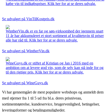
købe vin til indkøbspriser. Klik her for at se deres udvalg.
Se udvalget på VinTilKostpris.dk
WintherVin.dk er en far og søn-virksomhed der igennem snart
11 år har akkumuleret et stort sortiment af kvalitetsvin til priser
alle har råd til. Klik her for at se deres udvalg.
Se udvalget på WintherVin.dk
WineGuys.dk er stiftet af Kristian og Jan i 2016 med en
ambition om at levere god vin, som de selv kan stå inde for og
til den rigtige pris. Klik her for at se deres udvalg.
Se udvalget på WineGuys.dk
Vi har gennemgået de mest populære webshops og anmeldt dem
med stjerner fra 1 til 5 ud fra bl.a. deres prisniveau,
sortimentstørrelse, kundeservice, brugervenlighed, betingelser,
leveringsformer og betalingsmuligheder.