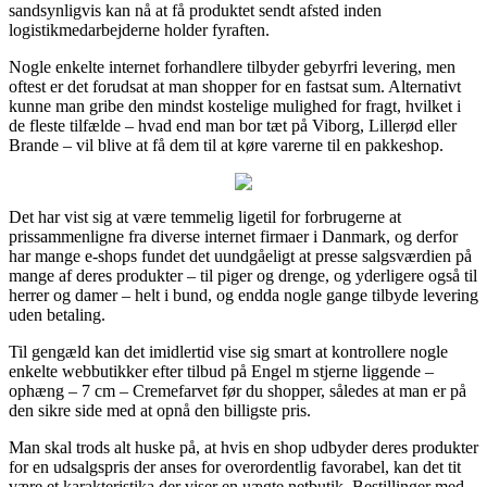
sandsynligvis kan nå at få produktet sendt afsted inden
logistikmedarbejderne holder fyraften.
Nogle enkelte internet forhandlere tilbyder gebyrfri levering, men
oftest er det forudsat at man shopper for en fastsat sum. Alternativt
kunne man gribe den mindst kostelige mulighed for fragt, hvilket i
de fleste tilfælde – hvad end man bor tæt på Viborg, Lillerød eller
Brande – vil blive at få dem til at køre varerne til en pakkeshop.
Det har vist sig at være temmelig ligetil for forbrugerne at
prissammenligne fra diverse internet firmaer i Danmark, og derfor
har mange e-shops fundet det uundgåeligt at presse salgsværdien på
mange af deres produkter – til piger og drenge, og yderligere også til
herrer og damer – helt i bund, og endda nogle gange tilbyde levering
uden betaling.
Til gengæld kan det imidlertid vise sig smart at kontrollere nogle
enkelte webbutikker efter tilbud på Engel m stjerne liggende –
ophæng – 7 cm – Cremefarvet før du shopper, således at man er på
den sikre side med at opnå den billigste pris.
Man skal trods alt huske på, at hvis en shop udbyder deres produkter
for en udsalgspris der anses for overordentlig favorabel, kan det tit
være et karakteristika der viser en uægte netbutik. Bestillinger med