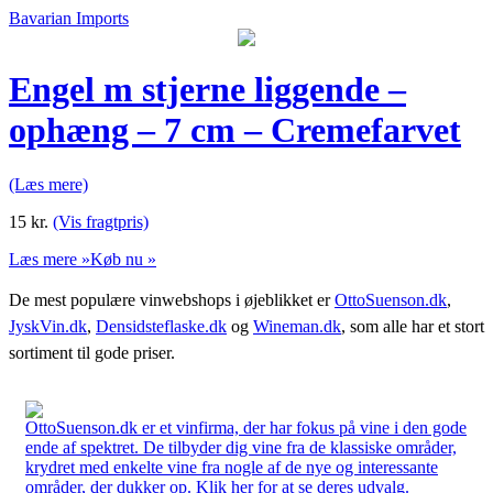
Bavarian Imports
Engel m stjerne liggende –
ophæng – 7 cm – Cremefarvet
(Læs mere)
15
kr.
(Vis fragtpris)
Læs mere »
Køb nu »
De mest populære vinwebshops i øjeblikket er
OttoSuenson.dk
,
JyskVin.dk
,
Densidsteflaske.dk
og
Wineman.dk
, som alle har et stort
sortiment til gode priser.
OttoSuenson.dk er et vinfirma, der har fokus på vine i den gode
ende af spektret. De tilbyder dig vine fra de klassiske områder,
krydret med enkelte vine fra nogle af de nye og interessante
områder, der dukker op. Klik her for at se deres udvalg.