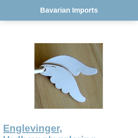
Bavarian Imports
Englevinger,