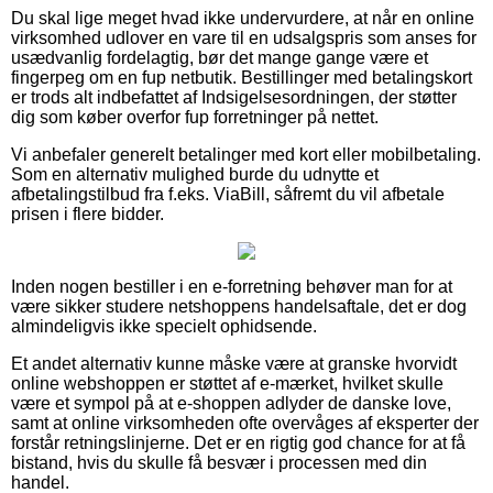
Du skal lige meget hvad ikke undervurdere, at når en online
virksomhed udlover en vare til en udsalgspris som anses for
usædvanlig fordelagtig, bør det mange gange være et
fingerpeg om en fup netbutik. Bestillinger med betalingskort
er trods alt indbefattet af Indsigelsesordningen, der støtter
dig som køber overfor fup forretninger på nettet.
Vi anbefaler generelt betalinger med kort eller mobilbetaling.
Som en alternativ mulighed burde du udnytte et
afbetalingstilbud fra f.eks. ViaBill, såfremt du vil afbetale
prisen i flere bidder.
Inden nogen bestiller i en e-forretning behøver man for at
være sikker studere netshoppens handelsaftale, det er dog
almindeligvis ikke specielt ophidsende.
Et andet alternativ kunne måske være at granske hvorvidt
online webshoppen er støttet af e-mærket, hvilket skulle
være et sympol på at e-shoppen adlyder de danske love,
samt at online virksomheden ofte overvåges af eksperter der
forstår retningslinjerne. Det er en rigtig god chance for at få
bistand, hvis du skulle få besvær i processen med din
handel.