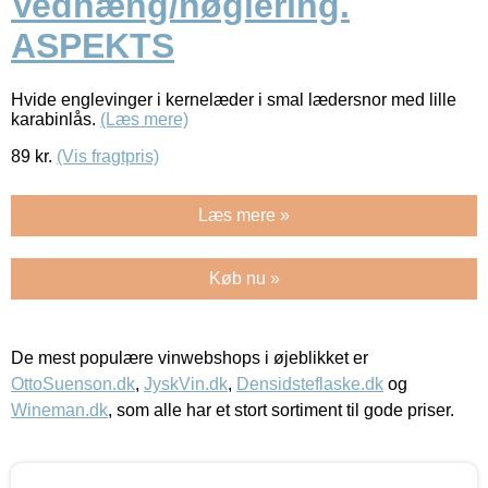
Vedhæng/nøglering.
ASPEKTS
Hvide englevinger i kernelæder i smal lædersnor med lille
karabinlås.
(Læs mere)
89
kr.
(Vis fragtpris)
Læs mere »
Køb nu »
De mest populære vinwebshops i øjeblikket er
OttoSuenson.dk
,
JyskVin.dk
,
Densidsteflaske.dk
og
Wineman.dk
, som alle har et stort sortiment til gode priser.