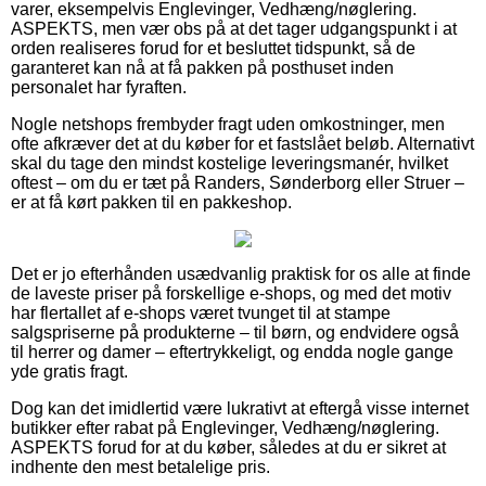
varer, eksempelvis Englevinger, Vedhæng/nøglering.
ASPEKTS, men vær obs på at det tager udgangspunkt i at
orden realiseres forud for et besluttet tidspunkt, så de
garanteret kan nå at få pakken på posthuset inden
personalet har fyraften.
Nogle netshops frembyder fragt uden omkostninger, men
ofte afkræver det at du køber for et fastslået beløb. Alternativt
skal du tage den mindst kostelige leveringsmanér, hvilket
oftest – om du er tæt på Randers, Sønderborg eller Struer –
er at få kørt pakken til en pakkeshop.
Det er jo efterhånden usædvanlig praktisk for os alle at finde
de laveste priser på forskellige e-shops, og med det motiv
har flertallet af e-shops været tvunget til at stampe
salgspriserne på produkterne – til børn, og endvidere også
til herrer og damer – eftertrykkeligt, og endda nogle gange
yde gratis fragt.
Dog kan det imidlertid være lukrativt at eftergå visse internet
butikker efter rabat på Englevinger, Vedhæng/nøglering.
ASPEKTS forud for at du køber, således at du er sikret at
indhente den mest betalelige pris.