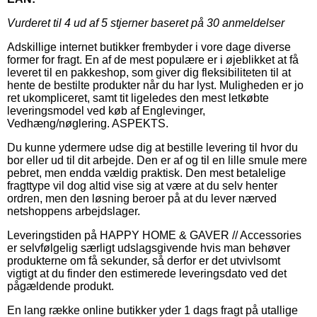
Vurderet til
4
ud af 5 stjerner baseret på
30
anmeldelser
Adskillige internet butikker frembyder i vore dage diverse
former for fragt. En af de mest populære er i øjeblikket at få
leveret til en pakkeshop, som giver dig fleksibiliteten til at
hente de bestilte produkter når du har lyst. Muligheden er jo
ret ukompliceret, samt tit ligeledes den mest letkøbte
leveringsmodel ved køb af Englevinger,
Vedhæng/nøglering. ASPEKTS.
Du kunne ydermere udse dig at bestille levering til hvor du
bor eller ud til dit arbejde. Den er af og til en lille smule mere
pebret, men endda vældig praktisk. Den mest betalelige
fragttype vil dog altid vise sig at være at du selv henter
ordren, men den løsning beroer på at du lever nærved
netshoppens arbejdslager.
Leveringstiden på HAPPY HOME & GAVER // Accessories
er selvfølgelig særligt udslagsgivende hvis man behøver
produkterne om få sekunder, så derfor er det utvivlsomt
vigtigt at du finder den estimerede leveringsdato ved det
pågældende produkt.
En lang række online butikker yder 1 dags fragt på utallige