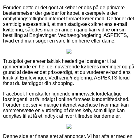
Foruden dette er det godt at køber er obs på de primære
bestemmelser der gælder for købet, eksempelvis den
ombytningsrettighed internet firmaet kører med. Derfor er det
samtidig essesentielt, at man stadigvæk sikrer ens e-mail
kvittering, således man en anden gang kan vidne om sin
bestilling af Englevinger, Vedhæng/nøglering. ASPEKTS,
hvad end man søger en vare til en herre eller dame.
Trustpilot genererer faktisk hæderlige løsninger til at
gennemrode en hel del nuværende køberes meninger og på
grund af dette er det prisværdigt, at du vurderer e-handlens
kritik af Englevinger, Vedhæng/nøglering. ASPEKTS forud
for at du færdiggør din shopping.
Facebook fremskaffer lignende immervæk fordelagtige
løsninger til at få indsigt i online firmaets kundetilfredshed.
Foruden det ser vi mange internet varehuse hvor man kan
sammensætte en vurdering af deres køb, som tillige kan
udnyttes til at få et indtryk af hvor tilfredse kunderne er.
Denne side er finansieret af annoncer. Vi har aftaler med en