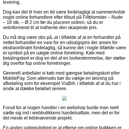
levering.
Dog kan det til hver en tid være fordelagtigt at sammenholde
nogle online forhandlere efter tilbud på Filtblomster – Nude
– 18 stk. – Ø 2 cm før du placerer ordren, så du er
velinformeret til at indhente den skarpeste pris.
Du må dog være obs på, at i tilfælde af at en forhandler på
nettet forhandler en vare for en udsalgspris der anses for
ekstraordinært fordelagtig, så kunne det i nogle tilfælde være
et symbol på en uægte online forretning. Køb med
betalingskort er dog en del af en lovbestemmelse, der støtter
dig overfor fup online forretninger.
Generelt anbefaler vi køb med gængse betalingskort eller
MobilePay. Som alternativ bør du vælge en løsning på
afbetaling som for eksempel ViaBill, i tilfælde af at du har i
sinde at dække beløbet senere.
Forud for at nogen handler i en webshop burde man reelt
sætte sig ind i webbutikkens handelsaftale, men det er for
det meste et tidskrævende projekt.
En anden valgmulighed er at efterse om online butikken er