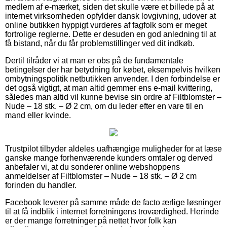
medlem af e-mærket, siden det skulle være et billede på at
internet virksomheden opfylder dansk lovgivning, udover at
online butikken hyppigt vurderes af fagfolk som er meget
fortrolige reglerne. Dette er desuden en god anledning til at
få bistand, når du får problemstillinger ved dit indkøb.
Dertil tilråder vi at man er obs på de fundamentale
betingelser der har betydning for købet, eksempelvis hvilken
ombytningspolitik netbutikken anvender. I den forbindelse er
det også vigtigt, at man altid gemmer ens e-mail kvittering,
således man altid vil kunne bevise sin ordre af Filtblomster –
Nude – 18 stk. – Ø 2 cm, om du leder efter en vare til en
mand eller kvinde.
Trustpilot tilbyder aldeles uafhængige muligheder for at læse
ganske mange forhenværende kunders omtaler og derved
anbefaler vi, at du sonderer online webshoppens
anmeldelser af Filtblomster – Nude – 18 stk. – Ø 2 cm
forinden du handler.
Facebook leverer på samme måde de facto ærlige løsninger
til at få indblik i internet forretningens troværdighed. Herinde
er der mange forretninger på nettet hvor folk kan