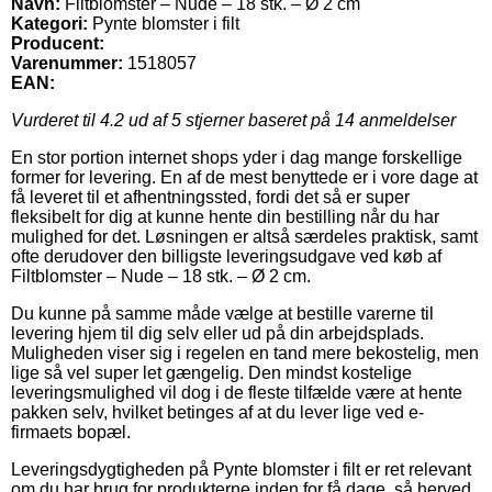
Navn:
Filtblomster – Nude – 18 stk. – Ø 2 cm
Kategori:
Pynte blomster i filt
Producent:
Varenummer:
1518057
EAN:
Vurderet til
4.2
ud af 5 stjerner baseret på
14
anmeldelser
En stor portion internet shops yder i dag mange forskellige
former for levering. En af de mest benyttede er i vore dage at
få leveret til et afhentningssted, fordi det så er super
fleksibelt for dig at kunne hente din bestilling når du har
mulighed for det. Løsningen er altså særdeles praktisk, samt
ofte derudover den billigste leveringsudgave ved køb af
Filtblomster – Nude – 18 stk. – Ø 2 cm.
Du kunne på samme måde vælge at bestille varerne til
levering hjem til dig selv eller ud på din arbejdsplads.
Muligheden viser sig i regelen en tand mere bekostelig, men
lige så vel super let gængelig. Den mindst kostelige
leveringsmulighed vil dog i de fleste tilfælde være at hente
pakken selv, hvilket betinges af at du lever lige ved e-
firmaets bopæl.
Leveringsdygtigheden på Pynte blomster i filt er ret relevant
om du har brug for produkterne inden for få dage, så herved