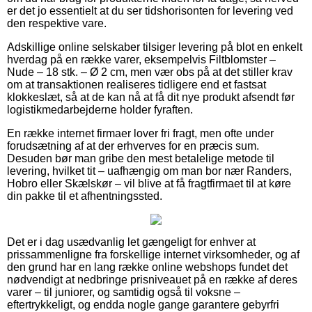
er det jo essentielt at du ser tidshorisonten for levering ved
den respektive vare.
Adskillige online selskaber tilsiger levering på blot en enkelt
hverdag på en række varer, eksempelvis Filtblomster –
Nude – 18 stk. – Ø 2 cm, men vær obs på at det stiller krav
om at transaktionen realiseres tidligere end et fastsat
klokkeslæt, så at de kan nå at få dit nye produkt afsendt før
logistikmedarbejderne holder fyraften.
En række internet firmaer lover fri fragt, men ofte under
forudsætning af at der erhverves for en præcis sum.
Desuden bør man gribe den mest betalelige metode til
levering, hvilket tit – uafhængig om man bor nær Randers,
Hobro eller Skælskør – vil blive at få fragtfirmaet til at køre
din pakke til et afhentningssted.
Det er i dag usædvanlig let gængeligt for enhver at
prissammenligne fra forskellige internet virksomheder, og af
den grund har en lang række online webshops fundet det
nødvendigt at nedbringe prisniveauet på en række af deres
varer – til juniorer, og samtidig også til voksne –
eftertrykkeligt, og endda nogle gange garantere gebyrfri