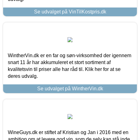
Se udvalget på VinTilKostpris.dk
WintherVin.dk er en far og søn-virksomhed der igennem
snart 11 år har akkumuleret et stort sortiment af
kvalitetsvin til priser alle har råd til. Klik her for at se
deres udvalg.
Se udvalget på WintherVin.dk
WineGuys.dk er stiftet af Kristian og Jan i 2016 med en
ambition om at levere god vin, som de selv kan stå inde