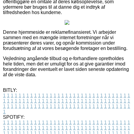
offentliggøre en omtale af deres købsoplevelse, som
ydermere bør bruges til at danne dig et indtryk af
tilfredsheden hos kunderne.
Denne hjemmeside er reklamefinansieret. Vi arbejder
sammen med en mængde internet forretninger når vi
præsenterer deres varer, og opnår kommission under
forudsætning af at vores besøgende foretager en bestilling.
Vejledning angående tilbud og e-forhandlere opretholdes
hele tiden, men det er umuligt for os at give garantier imod
forandringer der eventuelt er lavet siden seneste opdatering
af de viste data.
BITLY:
1
1
1
1
1
1
1
1
1
1
1
1
1
1
1
1
1
1
1
1
1
1
1
1
1
1
1
1
1
1
1
1
1
1
1
1
1
1
1
1
1
1
1
1
1
1
1
1
1
1
1
1
1
1
1
1
1
1
1
1
1
1
1
1
1
1
1
1
1
1
1
1
1
1
1
1
1
1
1
1
1
1
1
1
1
1
1
1
1
1
1
1
1
1
1
1
1
1
1
1
SPOTIFY:
1
1
1
1
1
1
1
1
1
1
1
1
1
1
1
1
1
1
1
1
1
1
1
1
1
1
1
1
1
1
1
1
1
1
1
1
1
1
1
1
1
1
1
1
1
1
1
1
1
1
1
1
1
1
1
1
1
1
1
1
1
1
1
1
1
1
1
1
1
1
1
1
1
1
1
1
1
1
1
1
1
1
1
1
1
1
1
1
1
1
1
1
1
1
1
1
1
1
1