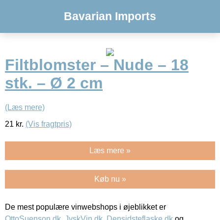
Bavarian Imports
Filtblomster – Nude – 18
stk. – Ø 2 cm
(Læs mere)
21
kr.
(Vis fragtpris)
Læs mere »
Køb nu »
De mest populære vinwebshops i øjeblikket er
OttoSuenson.dk
,
JyskVin.dk
,
Densidsteflaske.dk
og