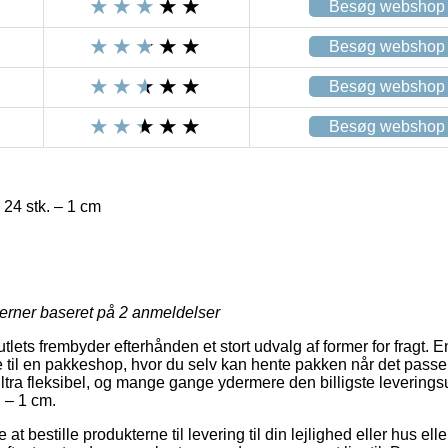
Besøg webshop
Besøg webshop
Besøg webshop
Besøg webshop
– 24 stk. – 1 cm
jerner baseret på
2
anmeldelser
tlets frembyder efterhånden et stort udvalg af former for fragt.
 til en pakkeshop, hvor du selv kan hente pakken når det passer
ultra fleksibel, og mange gange ydermere den billigste levering
. – 1 cm.
t bestille produkterne til levering til din lejlighed eller hus ell