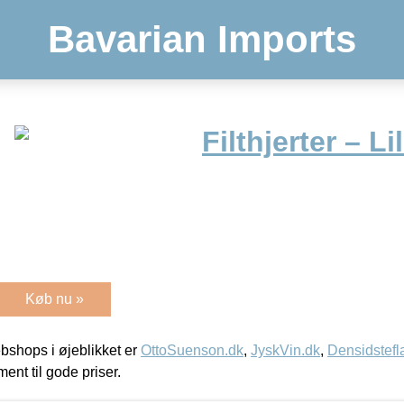
Bavarian Imports
Filthjerter – Li
Køb nu »
shops i øjeblikket er
OttoSuenson.dk
,
JyskVin.dk
,
Densidstefl
ment til gode priser.