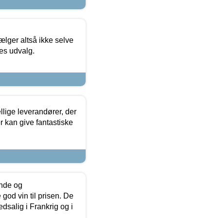
ælger altså ikke selve
res udvalg.
lige leverandører, der
r kan give fantastiske
unde og
od vin til prisen. De
dsalig i Frankrig og i