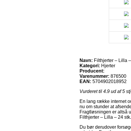
Navn:
Filthjerter – Lilla 
Kategori:
Hjerter
Producent:
Varenummer:
876500
EAN:
5704902018952
Vurderet til
4.9
ud af 5 st
En lang række internet ou
nu om stunder at afsende
Fragtløsningen er altså 
Filthjerter – Lilla – 24 stk
Du bør derudover forsøge a