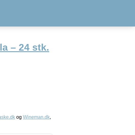
lla – 24 stk.
aske.dk
og
Wineman.dk
,