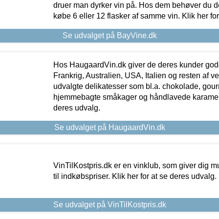
druer man dyrker vin på. Hos dem behøver du der
købe 6 eller 12 flasker af samme vin. Klik her fo
Se udvalget på BayVine.dk
Hos HaugaardVin.dk giver de deres kunder gode
Frankrig, Australien, USA, Italien og resten af v
udvalgte delikatesser som bl.a. chokolade, gourm
hjemmebagte småkager og håndlavede karameller
deres udvalg.
Se udvalget på HaugaardVin.dk
VinTilKostpris.dk er en vinklub, som giver dig m
til indkøbspriser. Klik her for at se deres udvalg.
Se udvalget på VinTilKostpris.dk