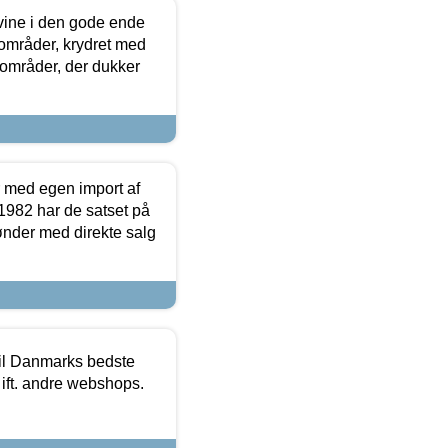
 vine i den gode ende
e områder, krydret med
 områder, der dukker
r med egen import af
i 1982 har de satset på
ønder med direkte salg
 til Danmarks bedste
 ift. andre webshops.