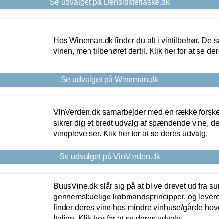
Se udvalget på Densidsteflaske.dk
Hos Wineman.dk finder du alt i vintilbehør. De s
vinen, men tilbehøret dertil. Klik her for at se de
Se udvalget på Wineman.dk
VinVerden.dk samarbejder med en række forskel
sikrer dig et bredt udvalg af spændende vine, de
vinoplevelser. Klik her for at se deres udvalg.
Se udvalget på VinVerden.dk
BuusVine.dk slår sig på at blive drevet ud fra s
gennemskuelige købmandsprincipper, og levere g
finder deres vine hos mindre vinhuse/gårde hove
Italien. Klik her for at se deres udvalg.