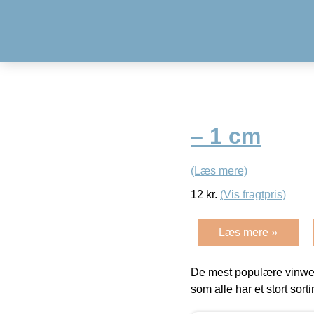
– 1 cm
(Læs mere)
12
kr.
(Vis fragtpris)
Læs mere »
De mest populære vinweb
som alle har et stort sorti