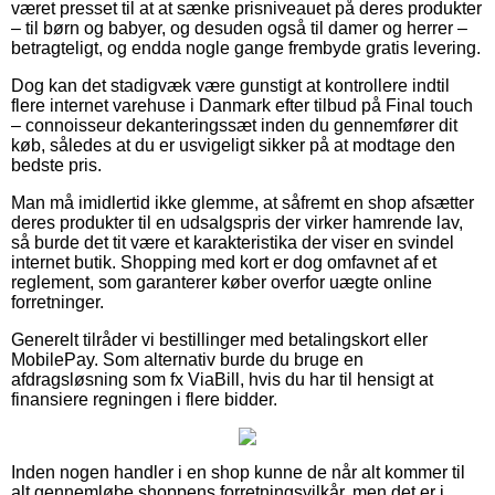
været presset til at at sænke prisniveauet på deres produkter
– til børn og babyer, og desuden også til damer og herrer –
betragteligt, og endda nogle gange frembyde gratis levering.
Dog kan det stadigvæk være gunstigt at kontrollere indtil
flere internet varehuse i Danmark efter tilbud på Final touch
– connoisseur dekanteringssæt inden du gennemfører dit
køb, således at du er usvigeligt sikker på at modtage den
bedste pris.
Man må imidlertid ikke glemme, at såfremt en shop afsætter
deres produkter til en udsalgspris der virker hamrende lav,
så burde det tit være et karakteristika der viser en svindel
internet butik. Shopping med kort er dog omfavnet af et
reglement, som garanterer køber overfor uægte online
forretninger.
Generelt tilråder vi bestillinger med betalingskort eller
MobilePay. Som alternativ burde du bruge en
afdragsløsning som fx ViaBill, hvis du har til hensigt at
finansiere regningen i flere bidder.
Inden nogen handler i en shop kunne de når alt kommer til
alt gennemløbe shoppens forretningsvilkår, men det er i