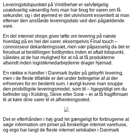
Leveringstidspunktet på Vintilbehør er selvfølgelig
usædvanlig væsentlig hvis man har brug for varen om få
sekunder, og i det øjemed er det utvivlsomt essentielt at man
efterser den anslåede leveringsdato ved den pågældende
vare.
En del internet shops giver løfte om levering på næste
hverdag på en hel del varer, eksempelvis Final touch –
connoisseur dekanteringssæt, men vær påpasselig da det er
forudsat at bestillingen fuldbyrdes inden et aftalt tidspunkt,
således at de har mulighed for at nå at få produkterne
afsendt inden logistikmedarbejderne drager hjemad.
En række e-handler i Danmark byder på gebyrfri levering,
men i de fleste tilfælde er det under betingelse af at der
erhverves for en bestemt sum. I øvrigt kunne man snuppe
den prisbilligste leveringsmodel, som tit – ligegyldigt om du
befinder sig i Kolding, Skive eller Sorø – er at få fragtfirmaet
til at køre dine varer til et afhentningssted.
Det er efterhånden i høj grad let gængeligt for forbrugerne at
søge information om priser på forskellige internet varehuse,
og ergo har langt de fleste internet selskaber i Danmark