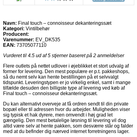
Navn:
Final touch – connoisseur dekanteringssæt
Kategori:
Vintilbehør
Producent:
Varenummer:
EV_DK535
EAN:
73705077110
Vurderet til
4.5
ud af 5 stjerner baseret på
2
anmeldelser
Flere outlets på nettet udlover i øjeblikket et stort udvalg af
former for levering. Den mest populære er p.t. pakkeshops,
så du nemt selv kan hente bestillingen på et selvvalgt
tidspunkt. Leveringstypen er jo virkelig enkel, samt i mange
tilfælde desuden den billigste type af levering ved køb af
Final touch – connoisseur dekanteringssæt.
Du kan alternativt overveje at få ordren sendt til din private
bopæl eller til adressen hvor du arbejder. Muligheden viser
sig typisk et hak dyrere, men omvendt i høj grad let
gængelig. Den mest betalelige løsning til levering vil dog
altid være selv at hente pakken, som desværre står og falder
med at du befinder dig nærved internet forretningens lager.