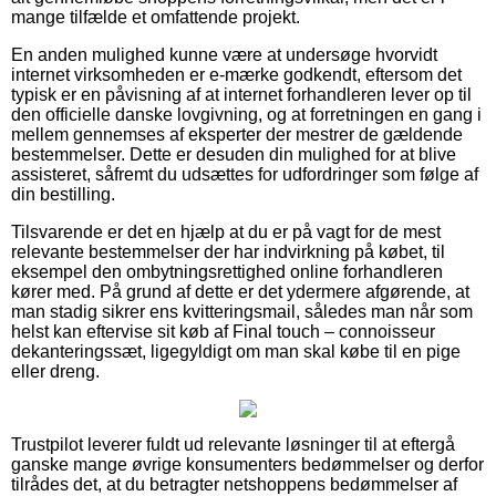
mange tilfælde et omfattende projekt.
En anden mulighed kunne være at undersøge hvorvidt
internet virksomheden er e-mærke godkendt, eftersom det
typisk er en påvisning af at internet forhandleren lever op til
den officielle danske lovgivning, og at forretningen en gang i
mellem gennemses af eksperter der mestrer de gældende
bestemmelser. Dette er desuden din mulighed for at blive
assisteret, såfremt du udsættes for udfordringer som følge af
din bestilling.
Tilsvarende er det en hjælp at du er på vagt for de mest
relevante bestemmelser der har indvirkning på købet, til
eksempel den ombytningsrettighed online forhandleren
kører med. På grund af dette er det ydermere afgørende, at
man stadig sikrer ens kvitteringsmail, således man når som
helst kan eftervise sit køb af Final touch – connoisseur
dekanteringssæt, ligegyldigt om man skal købe til en pige
eller dreng.
Trustpilot leverer fuldt ud relevante løsninger til at eftergå
ganske mange øvrige konsumenters bedømmelser og derfor
tilrådes det, at du betragter netshoppens bedømmelser af