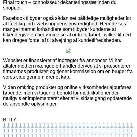
Final touch – connoisseur dekanteringssæt inden du
shopper.
Facebook tilbyder også sådan set pålidelige muligheder for
at få et kig ind i webshoppens troværdighed. Herinde ses
mange internet forhandlere som tilbyder kunderne at
tilkendegive en bedømmelse af ordreforløbet, hvilket tilmed
kan drages fordel af til afvejning af kundetilfredsheden.
Websitet er finansieret af indtægter fra annoncer. Vi har
aftaler med en mængde e-handler derved at vi præsenterer
firmaernes produkter, og tjener kommission om en bruger fra
vores side gennemfører et køb.
Viden omkring produkter og online virksomheder ajourføres
løbende, men vi tager forbehold for modifikationer der
muligvis er implementeret efter at vi sidste gang opdaterede
de anvendte oplysninger.
BITLY:
1
1
1
1
1
1
1
1
1
1
1
1
1
1
1
1
1
1
1
1
1
1
1
1
1
1
1
1
1
1
1
1
1
1
1
1
1
1
1
1
1
1
1
1
1
1
1
1
1
1
1
1
1
1
1
1
1
1
1
1
1
1
1
1
1
1
1
1
1
1
1
1
1
1
1
1
1
1
1
1
1
1
1
1
1
1
1
1
1
1
1
1
1
1
1
1
1
1
1