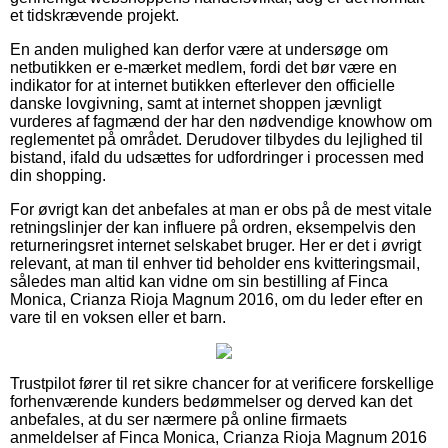
et tidskrævende projekt.
En anden mulighed kan derfor være at undersøge om
netbutikken er e-mærket medlem, fordi det bør være en
indikator for at internet butikken efterlever den officielle
danske lovgivning, samt at internet shoppen jævnligt
vurderes af fagmænd der har den nødvendige knowhow om
reglementet på området. Derudover tilbydes du lejlighed til
bistand, ifald du udsættes for udfordringer i processen med
din shopping.
For øvrigt kan det anbefales at man er obs på de mest vitale
retningslinjer der kan influere på ordren, eksempelvis den
returneringsret internet selskabet bruger. Her er det i øvrigt
relevant, at man til enhver tid beholder ens kvitteringsmail,
således man altid kan vidne om sin bestilling af Finca
Monica, Crianza Rioja Magnum 2016, om du leder efter en
vare til en voksen eller et barn.
Trustpilot fører til ret sikre chancer for at verificere forskellige
forhenværende kunders bedømmelser og derved kan det
anbefales, at du ser nærmere på online firmaets
anmeldelser af Finca Monica, Crianza Rioja Magnum 2016