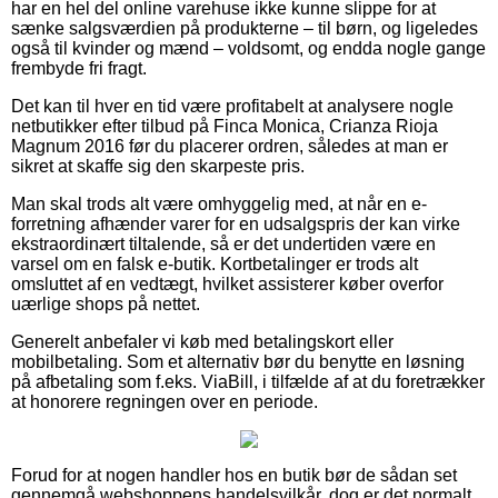
har en hel del online varehuse ikke kunne slippe for at
sænke salgsværdien på produkterne – til børn, og ligeledes
også til kvinder og mænd – voldsomt, og endda nogle gange
frembyde fri fragt.
Det kan til hver en tid være profitabelt at analysere nogle
netbutikker efter tilbud på Finca Monica, Crianza Rioja
Magnum 2016 før du placerer ordren, således at man er
sikret at skaffe sig den skarpeste pris.
Man skal trods alt være omhyggelig med, at når en e-
forretning afhænder varer for en udsalgspris der kan virke
ekstraordinært tiltalende, så er det undertiden være en
varsel om en falsk e-butik. Kortbetalinger er trods alt
omsluttet af en vedtægt, hvilket assisterer køber overfor
uærlige shops på nettet.
Generelt anbefaler vi køb med betalingskort eller
mobilbetaling. Som et alternativ bør du benytte en løsning
på afbetaling som f.eks. ViaBill, i tilfælde af at du foretrækker
at honorere regningen over en periode.
Forud for at nogen handler hos en butik bør de sådan set
gennemgå webshoppens handelsvilkår, dog er det normalt