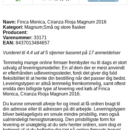
Navn:
Finca Monica, Crianza Rioja Magnum 2016
Kategori:
Magnum;Små og store flasker
Producent:
Varenummer:
33171
EAN:
8437013484657
Vurderet til
4.4
ud af 5 stjerner baseret på
17
anmeldelser
Temmelig mange online firmaer frembyder nu til dags et stort
udvalg af leveringsmodeller. En af dem der er mest anvendt
er efterhånden udleveringssteder, fordi det giver dig fuld
fleksibilitet til at hente din bestilling når det passer dig bedst.
Leveringstypen er altså temmelig fremkommelig, samt oftest
endda den billigste type af levering ved køb af Finca
Monica, Crianza Rioja Magnum 2016.
Du kunne omvendt afveje for og imod at få ordren bragt til
din adresse eller til adressen på dit arbejde. Leveringstypen
bliver beklageligvis en smule mindre prisbillig, men også
ualmindeligt hensigtsmæssig. Den prisbilligste form for
levering er unægtelig at du selv henter ordren, som dog er
betinget af at du befinder dig tæt på online firmaets bopæl.