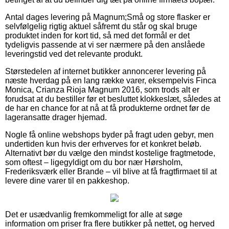
Antal dages levering på Magnum;Små og store flasker er
selvfølgelig rigtig aktuel såfremt du står og skal bruge
produktet inden for kort tid, så med det formål er det
tydeligvis passende at vi ser nærmere på den anslåede
leveringstid ved det relevante produkt.
Størstedelen af internet butikker annoncerer levering på
næste hverdag på en lang række varer, eksempelvis Finca
Monica, Crianza Rioja Magnum 2016, som trods alt er
forudsat at du bestiller før et besluttet klokkeslæt, således at
de har en chance for at nå at få produkterne ordnet før de
lageransatte drager hjemad.
Nogle få online webshops byder på fragt uden gebyr, men
undertiden kun hvis der erhverves for et konkret beløb.
Alternativt bør du vælge den mindst kostelige fragtmetode,
som oftest – ligegyldigt om du bor nær Hørsholm,
Frederiksværk eller Brande – vil blive at få fragtfirmaet til at
levere dine varer til en pakkeshop.
Det er usædvanlig fremkommeligt for alle at søge
information om priser fra flere butikker på nettet, og herved