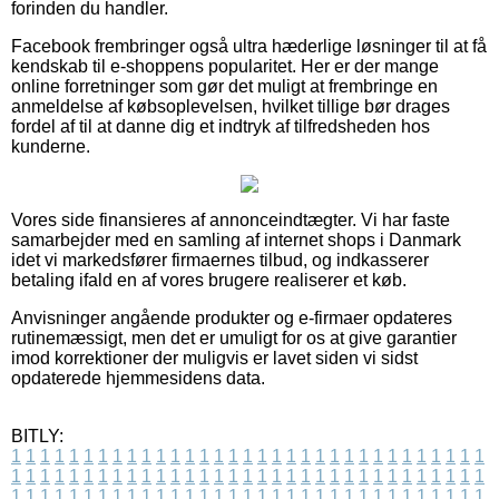
forinden du handler.
Facebook frembringer også ultra hæderlige løsninger til at få
kendskab til e-shoppens popularitet. Her er der mange
online forretninger som gør det muligt at frembringe en
anmeldelse af købsoplevelsen, hvilket tillige bør drages
fordel af til at danne dig et indtryk af tilfredsheden hos
kunderne.
Vores side finansieres af annonceindtægter. Vi har faste
samarbejder med en samling af internet shops i Danmark
idet vi markedsfører firmaernes tilbud, og indkasserer
betaling ifald en af vores brugere realiserer et køb.
Anvisninger angående produkter og e-firmaer opdateres
rutinemæssigt, men det er umuligt for os at give garantier
imod korrektioner der muligvis er lavet siden vi sidst
opdaterede hjemmesidens data.
BITLY:
1
1
1
1
1
1
1
1
1
1
1
1
1
1
1
1
1
1
1
1
1
1
1
1
1
1
1
1
1
1
1
1
1
1
1
1
1
1
1
1
1
1
1
1
1
1
1
1
1
1
1
1
1
1
1
1
1
1
1
1
1
1
1
1
1
1
1
1
1
1
1
1
1
1
1
1
1
1
1
1
1
1
1
1
1
1
1
1
1
1
1
1
1
1
1
1
1
1
1