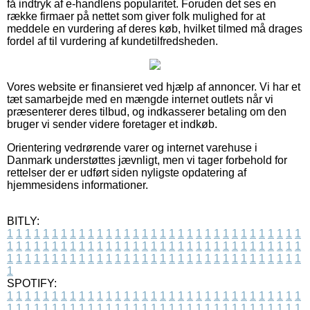
få indtryk af e-handlens popularitet. Foruden det ses en
række firmaer på nettet som giver folk mulighed for at
meddele en vurdering af deres køb, hvilket tilmed må drages
fordel af til vurdering af kundetilfredsheden.
Vores website er finansieret ved hjælp af annoncer. Vi har et
tæt samarbejde med en mængde internet outlets når vi
præsenterer deres tilbud, og indkasserer betaling om den
bruger vi sender videre foretager et indkøb.
Orientering vedrørende varer og internet varehuse i
Danmark understøttes jævnligt, men vi tager forbehold for
rettelser der er udført siden nyligste opdatering af
hjemmesidens informationer.
BITLY:
1
1
1
1
1
1
1
1
1
1
1
1
1
1
1
1
1
1
1
1
1
1
1
1
1
1
1
1
1
1
1
1
1
1
1
1
1
1
1
1
1
1
1
1
1
1
1
1
1
1
1
1
1
1
1
1
1
1
1
1
1
1
1
1
1
1
1
1
1
1
1
1
1
1
1
1
1
1
1
1
1
1
1
1
1
1
1
1
1
1
1
1
1
1
1
1
1
1
1
1
SPOTIFY:
1
1
1
1
1
1
1
1
1
1
1
1
1
1
1
1
1
1
1
1
1
1
1
1
1
1
1
1
1
1
1
1
1
1
1
1
1
1
1
1
1
1
1
1
1
1
1
1
1
1
1
1
1
1
1
1
1
1
1
1
1
1
1
1
1
1