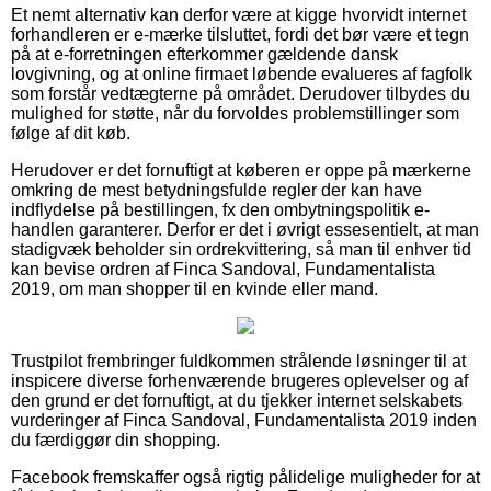
Et nemt alternativ kan derfor være at kigge hvorvidt internet
forhandleren er e-mærke tilsluttet, fordi det bør være et tegn
på at e-forretningen efterkommer gældende dansk
lovgivning, og at online firmaet løbende evalueres af fagfolk
som forstår vedtægterne på området. Derudover tilbydes du
mulighed for støtte, når du forvoldes problemstillinger som
følge af dit køb.
Herudover er det fornuftigt at køberen er oppe på mærkerne
omkring de mest betydningsfulde regler der kan have
indflydelse på bestillingen, fx den ombytningspolitik e-
handlen garanterer. Derfor er det i øvrigt essesentielt, at man
stadigvæk beholder sin ordrekvittering, så man til enhver tid
kan bevise ordren af Finca Sandoval, Fundamentalista
2019, om man shopper til en kvinde eller mand.
Trustpilot frembringer fuldkommen strålende løsninger til at
inspicere diverse forhenværende brugeres oplevelser og af
den grund er det fornuftigt, at du tjekker internet selskabets
vurderinger af Finca Sandoval, Fundamentalista 2019 inden
du færdiggør din shopping.
Facebook fremskaffer også rigtig pålidelige muligheder for at