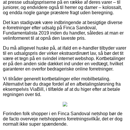
at presse udsalgspriserne på en række af deres varer – til
juniorer, og endvidere også til herrer og damer – kolossalt,
og endda nogle gange præstere fragt uden beregning.
Det kan stadigvæk være indbringende at besigtige diverse
e-forretninger efter udsalg på Finca Sandoval,
Fundamentalista 2019 inden du handler, således at man er
velinformeret til at opnå den laveste pris.
Du må alligevel huske på, at ifald en e-handler tilbyder varer
til en udsalgspris der virker ekstraordinært lav, så bør det tit
være et tegn på en svindel internet webshop. Kortbetalinger
er på den anden side dækket ind under en vedtægt, hvilket
garanterer en overfor bedrageriske online forretninger.
Vi tilråder generelt kortbetalinger eller mobilbetaling.
Alternativt bør du drage fordel af en afbetalingsløsning fra
eksempelvis ViaBill, i tilfælde af at du higer efter at betale
regningen over tid.
Forinden folk shopper i en Finca Sandoval netshop bør de
de facto overveje netshoppens forretningsvilkår, det er dog
normalt ikke super spændende.