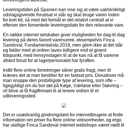
Leveringstiden på Spanien kan vise sig at være ualmindeligt
udslagsgivende forudsat vi står og skal bruge varen inden
for kort tid, så med det formål er det relativt centralt at vi
efterser den forventede leveringsdato for den relevante vare.
En række internet selskaber giver muligheden for dag-til-dag
levering på deres favorit varenumre, eksempelvis Finca
Sandoval, Fundamentalista 2019, men glem ikke at det står
og falder med at ordren laves tidligere end et givent
tidspunkt, med hensynstagen til at de kan nå at få varerne
afsted forud for at lagerpersonalet har fyraften.
Indtil flere online forretninger sikrer gratis fragt, men tit
kræves det at man bestiller for en fastsat pris. Derudover må
man snuppe den prisbilligste type af levering, som ofte –
ligegyldigt om du bor tæt på Køge, Værløse eller Støvring –
vil blive at få fragtfirmaet til at levere ordren til et
udleveringssted.
Det er usædvanlig gnidningsløst for internetbrugere at finde
information om priser fra flere online virksomheder, og ergo
har utallige Finca Sandoval internet webshops været nødt til